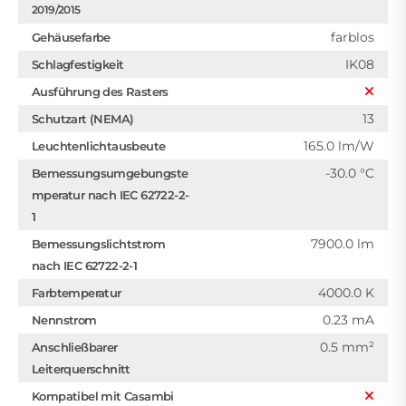
2019/2015
farblos
Gehäusefarbe
IK08
Schlagfestigkeit
Ausführung des Rasters
13
Schutzart (NEMA)
165.0 lm/W
Leuchtenlichtausbeute
-30.0 °C
Bemessungsumgebungste
mperatur nach IEC 62722-2-
1
7900.0 lm
Bemessungslichtstrom
nach IEC 62722-2-1
4000.0 K
Farbtemperatur
0.23 mA
Nennstrom
0.5 mm²
Anschließbarer
Leiterquerschnitt
Kompatibel mit Casambi