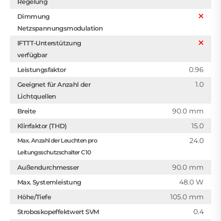
Regelung
Dimmung
Netzspannungsmodulation
IFTTT-Unterstützung
verfügbar
0.96
Leistungsfaktor
1.0
Geeignet für Anzahl der
Lichtquellen
90.0 mm
Breite
15.0
Klirrfaktor (THD)
24.0
Max. Anzahl der Leuchten pro
Leitungsschutzschalter C10
90.0 mm
Außendurchmesser
48.0 W
Max. Systemleistung
105.0 mm
Höhe/Tiefe
0.4
Stroboskopeffektwert SVM