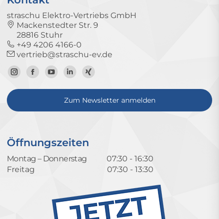
straschu Elektro-Vertriebs GmbH
Mackenstedter Str. 9
28816 Stuhr
+49 4206 4166-0
vertrieb@straschu-ev.de
Zum
Zur
Zum
Zum
Zum
Instagram-
Facebook-
YouTube-
LinkedIn-
Xing-
Zum Newsletter anmelden
Profil
Seite
Kanal
Profil
Profil
Öffnungszeiten
Montag – Donnerstag
07:30 - 16:30
Freitag
07:30 - 13:30