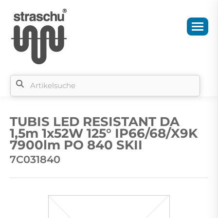
Si
b
TUBIS LED RESISTANT DA
si
1,5m 1x52W 125° IP66/68/X9K
7900lm PO 840 SKII
7C031840