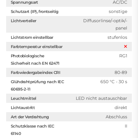
AC/DC
Spannungsart
sonstige
Schutzart (IP), frontseitig
Diffusorlinse/-optik/-
Lichtverteiler
panel
stufenlos
Lichtstrom einstellbar
Farbtemperatur einstellbar
RG1
Photobiologische
Sicherheit nach EN 62471
80-89
Farbwiedergabeindex CRI
650 °C - 30 s
Glühdrahtprüfung nach IEC
60695-2-11
LED nicht austauschbar
Leuchtmittel
direkt
Lichtaustritt
Abschluss
Art der Verdrahtung
II
Schutzklasse nach IEC
61140