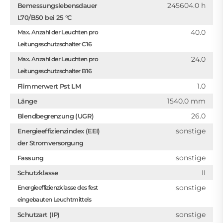
245604.0 h
Bemessungslebensdauer
L70/B50 bei 25 °C
40.0
Max. Anzahl der Leuchten pro
Leitungsschutzschalter C16
24.0
Max. Anzahl der Leuchten pro
Leitungsschutzschalter B16
1.0
Flimmerwert Pst LM
1540.0 mm
Länge
26.0
Blendbegrenzung (UGR)
sonstige
Energieeffizienzindex (EEI)
der Stromversorgung
sonstige
Fassung
II
Schutzklasse
sonstige
Energieeffizienzklasse des fest
eingebauten Leuchtmittels
sonstige
Schutzart (IP)