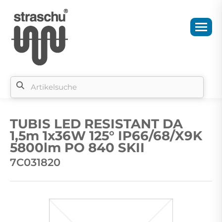
Si
b
TUBIS LED RESISTANT DA
si
1,5m 1x36W 125° IP66/68/X9K
5800lm PO 840 SKII
7C031820