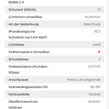
60695-2-11
13
Schutzart (NEMA)
stufenlos
Lichtstrom einstellbar
Abschluss
Art der Verdrahtung
RG1
Photobiologische
Sicherheit nach EN 62471
weiß
Lichtfarbe
Farbtemperatur einstellbar
II
Schutzklasse
SDCM3
Farbkonsistenz (McAdam-
Ellipse)
freies Leitungsende
Anschlussart
80-89
Farbwiedergabeindex CRI
farblos
Gehäusefarbe
lackiert
Oberflächenschutz
Gehäuse