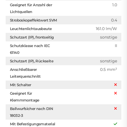
1.0
Geeignet für Anzahl der
Lichtquellen
0.4
Stroboskopeffektwert SVM
161.0 lm/W
Leuchtenlichtausbeute
sonstige
Schutzart (IP), frontseitig
II
Schutzklasse nach IEC
61140
sonstige
Schutzart (IP), Rückseite
0.5 mm²
Anschließbarer
Leiterquerschnitt
Mit Schalter
Geeignet für
Klemmmontage
Ballwurfsicher nach DIN
18032-3
Mit Befestigungsmaterial