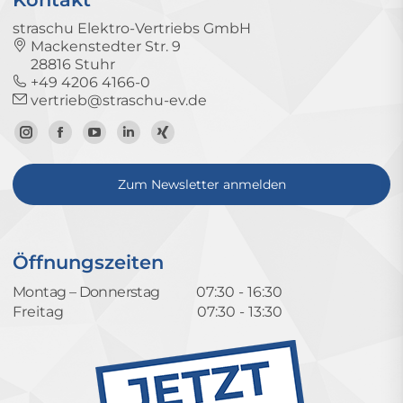
straschu Elektro-Vertriebs GmbH
Mackenstedter Str. 9
28816 Stuhr
+49 4206 4166-0
vertrieb@straschu-ev.de
Zum
Zur
Zum
Zum
Zum
Instagram-
Facebook-
YouTube-
LinkedIn-
Xing-
Zum Newsletter anmelden
Profil
Seite
Kanal
Profil
Profil
Öffnungszeiten
Montag – Donnerstag
07:30 - 16:30
Freitag
07:30 - 13:30