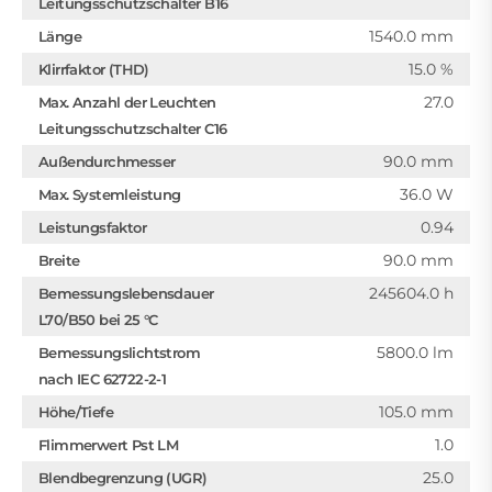
Leitungsschutzschalter B16
1540.0 mm
Länge
15.0 %
Klirrfaktor (THD)
27.0
Max. Anzahl der Leuchten
Leitungsschutzschalter C16
90.0 mm
Außendurchmesser
36.0 W
Max. Systemleistung
0.94
Leistungsfaktor
90.0 mm
Breite
245604.0 h
Bemessungslebensdauer
L70/B50 bei 25 °C
5800.0 lm
Bemessungslichtstrom
nach IEC 62722-2-1
105.0 mm
Höhe/Tiefe
1.0
Flimmerwert Pst LM
25.0
Blendbegrenzung (UGR)