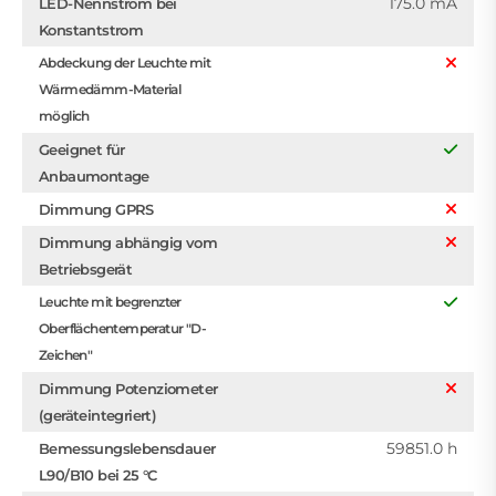
175.0 mA
LED-Nennstrom bei
Konstantstrom
Abdeckung der Leuchte mit
Wärmedämm-Material
möglich
Geeignet für
Anbaumontage
Dimmung GPRS
Dimmung abhängig vom
Betriebsgerät
Leuchte mit begrenzter
Oberflächentemperatur "D-
Zeichen"
Dimmung Potenziometer
(geräteintegriert)
59851.0 h
Bemessungslebensdauer
L90/B10 bei 25 °C