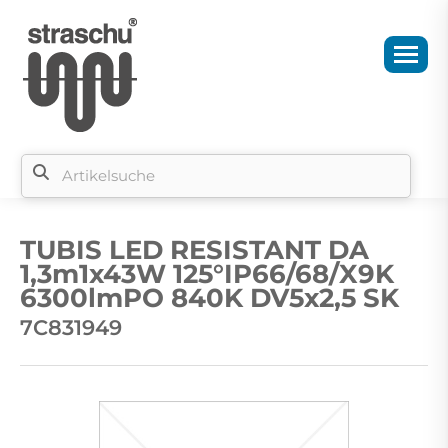
Si
b
TUBIS LED RESISTANT DA
si
1,3m1x43W 125°IP66/68/X9K
6300lmPO 840K DV5x2,5 SK
7C831949