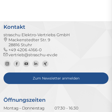
Kontakt
straschu Elektro-Vertriebs GmbH
Mackenstedter Str. 9
28816 Stuhr
+49 4206 4166-0
vertrieb@straschu-ev.de
Zum
Zur
Zum
Zum
Zum
Instagram-
Facebook-
YouTube-
LinkedIn-
Xing-
Zum Newsletter anmelden
Profil
Seite
Kanal
Profil
Profil
Öffnungszeiten
Montag – Donnerstag
07:30 - 16:30