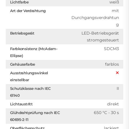
weiß
Lichtfarbe
mit
Art der Verdrahtung
Durchgangsverdrahtun
g
LED-Betriebsgerät
Betriebsgerät
stromgesteuert
SDCM3
Farbkonsistenz (McAdam-
Ellipse)
farblos
Gehäusefarbe
Ausstrahlungswinkel
einstellbar
II
Schutzklasse nach IEC
61140
direkt
Lichtaustritt
650 °C - 30 s
Glühdrahtprüfung nach IEC
60695-2-11
lackiert
Oberflächenschutz