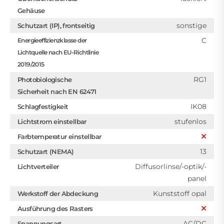
Gehäuse
sonstige
Schutzart (IP), frontseitig
C
Energieeffizienzklasse der
Lichtquelle nach EU-Richtlinie
2019/2015
RG1
Photobiologische
Sicherheit nach EN 62471
IK08
Schlagfestigkeit
stufenlos
Lichtstrom einstellbar
Farbtemperatur einstellbar
13
Schutzart (NEMA)
Diffusorlinse/-optik/-
Lichtverteiler
panel
Kunststoff opal
Werkstoff der Abdeckung
Ausführung des Rasters
AC/DC
Spannungsart