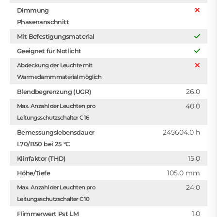
Dimmung
Phasenanschnitt
Mit Befestigungsmaterial
Geeignet für Notlicht
Abdeckung der Leuchte mit
Wärmedämmmaterial möglich
26.0
Blendbegrenzung (UGR)
40.0
Max. Anzahl der Leuchten pro
Leitungsschutzschalter C16
245604.0 h
Bemessungslebensdauer
L70/B50 bei 25 °C
15.0
Klirrfaktor (THD)
105.0 mm
Höhe/Tiefe
24.0
Max. Anzahl der Leuchten pro
Leitungsschutzschalter C10
1.0
Flimmerwert Pst LM