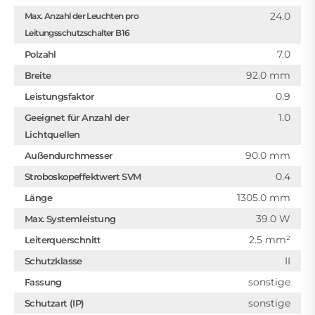
24.0
Max. Anzahl der Leuchten pro
Leitungsschutzschalter B16
7.0
Polzahl
92.0 mm
Breite
0.9
Leistungsfaktor
1.0
Geeignet für Anzahl der
Lichtquellen
90.0 mm
Außendurchmesser
0.4
Stroboskopeffektwert SVM
1305.0 mm
Länge
39.0 W
Max. Systemleistung
2.5 mm²
Leiterquerschnitt
II
Schutzklasse
sonstige
Fassung
sonstige
Schutzart (IP)