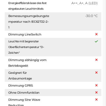
A++, A+, A (LED)
Energieeffizienzklasse des fest
eingebauten Leuchtmittels
-30.0 °C
Bemessungsumgebungste
mperatur nach IEC62722-2-
1
Dimmung LineSwitch
Leuchte mit begrenzter
Oberflächentemperatur "D-
Zeichen"
Dimmung abhängig vom
Betriebsgerät
Geeignet für
Anbaumontage
Dimmung GPRS
Ohne Dimmfunktion
Dimmung Sine Wave
Reduction