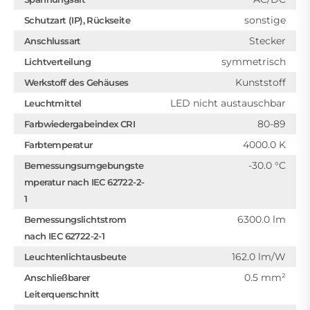
sonstige
Schutzart (IP), Rückseite
Stecker
Anschlussart
symmetrisch
Lichtverteilung
Kunststoff
Werkstoff des Gehäuses
LED nicht austauschbar
Leuchtmittel
80-89
Farbwiedergabeindex CRI
4000.0 K
Farbtemperatur
-30.0 °C
Bemessungsumgebungste
mperatur nach IEC 62722-2-
1
6300.0 lm
Bemessungslichtstrom
nach IEC 62722-2-1
162.0 lm/W
Leuchtenlichtausbeute
0.5 mm²
Anschließbarer
Leiterquerschnitt