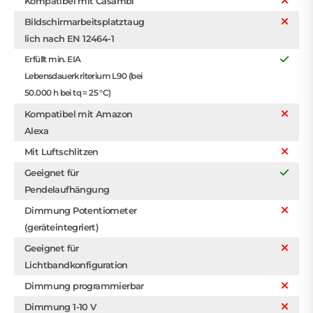
Kompatibel mit Casambi
Bildschirmarbeitsplatztaug
lich nach EN 12464-1
Erfüllt min. EIA
Lebensdauerkriterium L90 (bei
50.000 h bei tq = 25 °C)
Kompatibel mit Amazon
Alexa
Mit Luftschlitzen
Geeignet für
Pendelaufhängung
Dimmung Potentiometer
(geräteintegriert)
Geeignet für
Lichtbandkonfiguration
Dimmung programmierbar
Dimmung 1-10 V