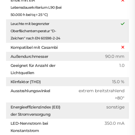
Erfüllt min. EIA
Lebensdauerkriterium L90 (bei
50.000 h bei tq = 25 °C)
Leuchte mit begrenzter
Oberflächentemperatur "D-
Zeichen" nach EN 60598-2-24
Kompatibel mit Casambi
90.0 mm
Außendurchmesser
1.0
Geeignet für Anzahl der
Lichtquellen
15.0 %
Klirrfaktor (THD)
extrem breitstrahlend
Ausstrahlungswinkel
>80°
sonstige
Energieeffizienzindex (EEI)
der Stromversorgung
350.0 mA
LED-Nennstrom bei
Konstantstrom