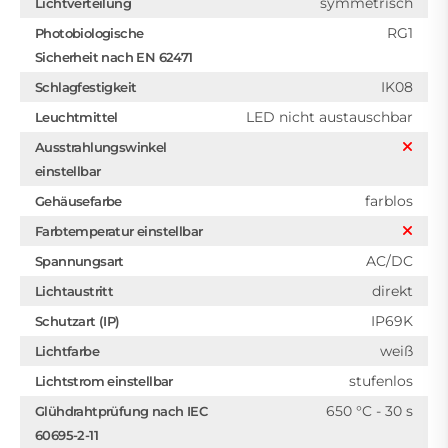
symmetrisch
Lichtverteilung
RG1
Photobiologische
Sicherheit nach EN 62471
IK08
Schlagfestigkeit
LED nicht austauschbar
Leuchtmittel
Ausstrahlungswinkel
einstellbar
farblos
Gehäusefarbe
Farbtemperatur einstellbar
AC/DC
Spannungsart
direkt
Lichtaustritt
IP69K
Schutzart (IP)
weiß
Lichtfarbe
stufenlos
Lichtstrom einstellbar
650 °C - 30 s
Glühdrahtprüfung nach IEC
60695-2-11