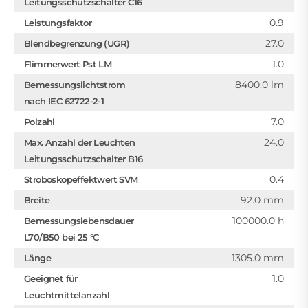
Leitungsschutzschalter C16
0.9
Leistungsfaktor
27.0
Blendbegrenzung (UGR)
1.0
Flimmerwert Pst LM
8400.0 lm
Bemessungslichtstrom
nach IEC 62722-2-1
7.0
Polzahl
24.0
Max. Anzahl der Leuchten
Leitungsschutzschalter B16
0.4
Stroboskopeffektwert SVM
92.0 mm
Breite
100000.0 h
Bemessungslebensdauer
L70/B50 bei 25 °C
1305.0 mm
Länge
1.0
Geeignet für
Leuchtmittelanzahl