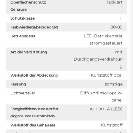
lackiert
Oberflächenschutz
Gehäuse
II
Schutzklasse
80-89
Farbwiedergabeindex CRI
LED-Betriebsgerät
Betriebsgerät
stromgesteuert
mit
Art der Verdrahtung
Durchgangsverdrahtun
g
Kunststoff opal
Werkstoff der Abdeckung
sonstige
Fassung
Diffusorlinse/-optik/-
Lichtverteiler
panel
A++, A+, A (LED)
Energieeffizienzklasse des fest
eingebauten Leuchtmittels
Kunststoff
Werkstoff des Gehäuses