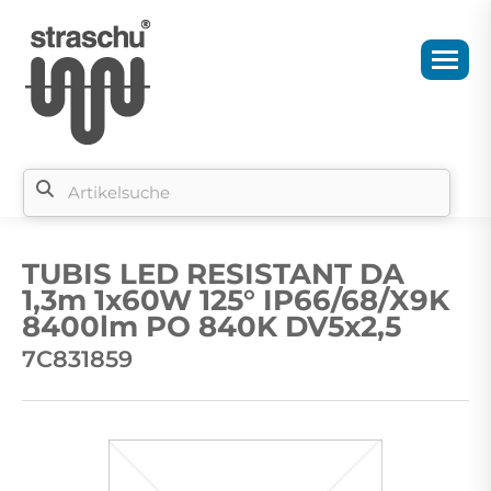
Si
b
TUBIS LED RESISTANT DA
si
1,3m 1x60W 125° IP66/68/X9K
8400lm PO 840K DV5x2,5
7C831859