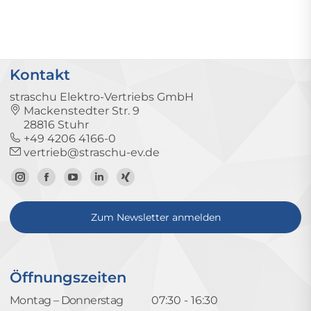
Kontakt
straschu Elektro-Vertriebs GmbH
Mackenstedter Str. 9
28816 Stuhr
+49 4206 4166-0
vertrieb@straschu-ev.de
Zum
Zur
Zum
Zum
Zum
Instagram-
Facebook-
YouTube-
LinkedIn-
Xing-
Zum Newsletter anmelden
Profil
Seite
Kanal
Profil
Profil
Öffnungszeiten
Montag – Donnerstag
07:30 - 16:30