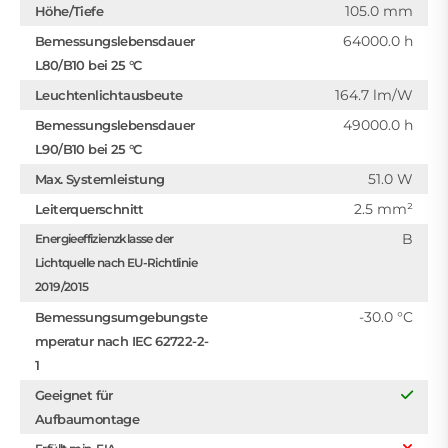
105.0 mm
Höhe/Tiefe
64000.0 h
Bemessungslebensdauer
L80/B10 bei 25 °C
164.7 lm/W
Leuchtenlichtausbeute
49000.0 h
Bemessungslebensdauer
L90/B10 bei 25 °C
51.0 W
Max. Systemleistung
2.5 mm²
Leiterquerschnitt
B
Energieeffizienzklasse der
Lichtquelle nach EU-Richtlinie
2019/2015
-30.0 °C
Bemessungsumgebungste
mperatur nach IEC 62722-2-
1
Geeignet für
Aufbaumontage