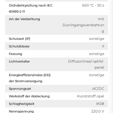
650 °C - 30 s
Glühdrahtprüfung nach IEC
60695-2-11
mit
Art der Verdrahtung
Durchgangsverdrahtun
g
sonstige
Schutzart (IP)
II
Schutzklasse
sonstige
Fassung
Diffusorlinse/-optik/-
Lichtverteiler
panel
sonstige
Energieeffizienzindex (EEI)
der Stromversorgung
AC/DC
Spannungsart
Kunststoff opal
Werkstoff der Abdeckung
IK08
Schlagfestigkeit
220.0 V
Nennspannung