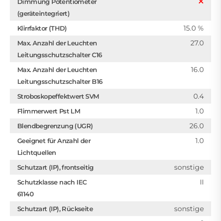
Dimmung Potentiometer
(geräteintegriert)
15.0 %
Klirrfaktor (THD)
27.0
Max. Anzahl der Leuchten
Leitungsschutzschalter C16
16.0
Max. Anzahl der Leuchten
Leitungsschutzschalter B16
0.4
Stroboskopeffektwert SVM
1.0
Flimmerwert Pst LM
26.0
Blendbegrenzung (UGR)
1.0
Geeignet für Anzahl der
Lichtquellen
sonstige
Schutzart (IP), frontseitig
II
Schutzklasse nach IEC
61140
sonstige
Schutzart (IP), Rückseite