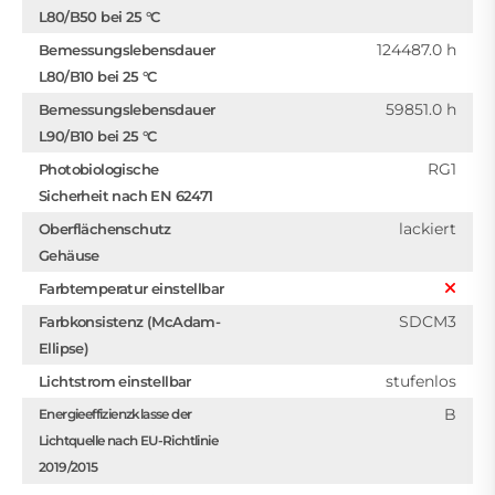
L80/B50 bei 25 °C
124487.0 h
Bemessungslebensdauer
L80/B10 bei 25 °C
59851.0 h
Bemessungslebensdauer
L90/B10 bei 25 °C
RG1
Photobiologische
Sicherheit nach EN 62471
lackiert
Oberflächenschutz
Gehäuse
Farbtemperatur einstellbar
SDCM3
Farbkonsistenz (McAdam-
Ellipse)
stufenlos
Lichtstrom einstellbar
B
Energieeffizienzklasse der
Lichtquelle nach EU-Richtlinie
2019/2015