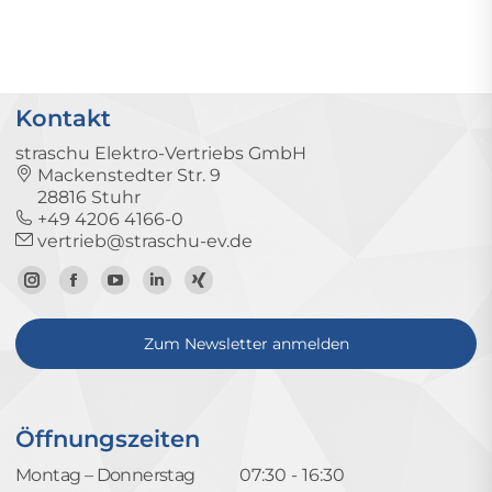
Kontakt
straschu Elektro-Vertriebs GmbH
Mackenstedter Str. 9
28816 Stuhr
+49 4206 4166-0
vertrieb@straschu-ev.de
Zum
Zur
Zum
Zum
Zum
Instagram-
Facebook-
YouTube-
LinkedIn-
Xing-
Zum Newsletter anmelden
Profil
Seite
Kanal
Profil
Profil
Öffnungszeiten
Montag – Donnerstag
07:30 - 16:30