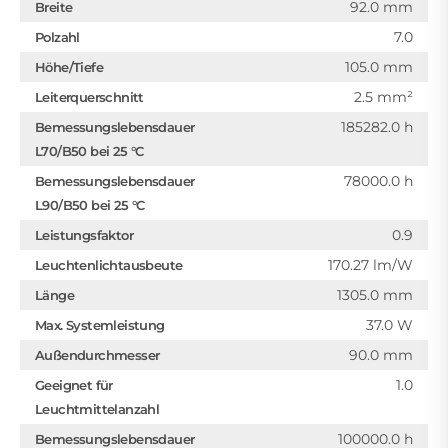
92.0 mm
Breite
7.0
Polzahl
105.0 mm
Höhe/Tiefe
2.5 mm²
Leiterquerschnitt
185282.0 h
Bemessungslebensdauer
L70/B50 bei 25 °C
78000.0 h
Bemessungslebensdauer
L90/B50 bei 25 °C
0.9
Leistungsfaktor
170.27 lm/W
Leuchtenlichtausbeute
1305.0 mm
Länge
37.0 W
Max. Systemleistung
90.0 mm
Außendurchmesser
1.0
Geeignet für
Leuchtmittelanzahl
100000.0 h
Bemessungslebensdauer