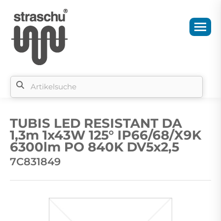
Si
b
TUBIS LED RESISTANT DA
si
1,3m 1x43W 125° IP66/68/X9K
6300lm PO 840K DV5x2,5
7C831849