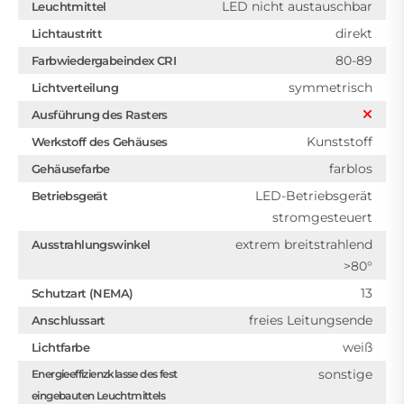
LED nicht austauschbar
Leuchtmittel
direkt
Lichtaustritt
80-89
Farbwiedergabeindex CRI
symmetrisch
Lichtverteilung
Ausführung des Rasters
Kunststoff
Werkstoff des Gehäuses
farblos
Gehäusefarbe
LED-Betriebsgerät
Betriebsgerät
stromgesteuert
extrem breitstrahlend
Ausstrahlungswinkel
>80°
13
Schutzart (NEMA)
freies Leitungsende
Anschlussart
weiß
Lichtfarbe
sonstige
Energieeffizienzklasse des fest
eingebauten Leuchtmittels