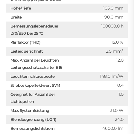
105.0 mm
Höhe/Tiefe
90.0 mm
Breite
100000.0 h
Bemessungslebensdauer
L70/B50 bei 25 °C
15.0 %
Klirrfaktor (THD)
2.5 mm²
Leiterquerschnitt
12.0
Max. Anzahl der Leuchten
Leitungsschutzschalter B16
148.0 lm/W
Leuchtenlichtausbeute
0.4
Stroboskopeffektwert SVM
1.0
Geeignet für Anzahl der
Lichtquellen
31.0 W
Max. Systemleistung
24.0
Blendbegrenzung (UGR)
4600.0 lm
Bemessungslichtstrom