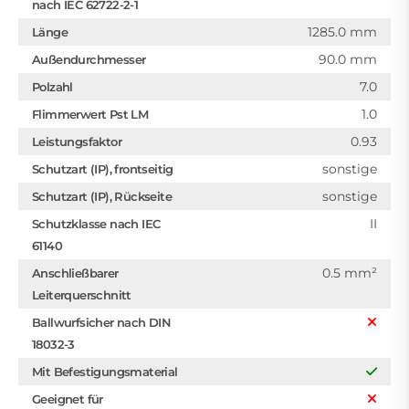
nach IEC 62722-2-1
1285.0 mm
Länge
90.0 mm
Außendurchmesser
7.0
Polzahl
1.0
Flimmerwert Pst LM
0.93
Leistungsfaktor
sonstige
Schutzart (IP), frontseitig
sonstige
Schutzart (IP), Rückseite
II
Schutzklasse nach IEC
61140
0.5 mm²
Anschließbarer
Leiterquerschnitt
Ballwurfsicher nach DIN
18032-3
Mit Befestigungsmaterial
Geeignet für