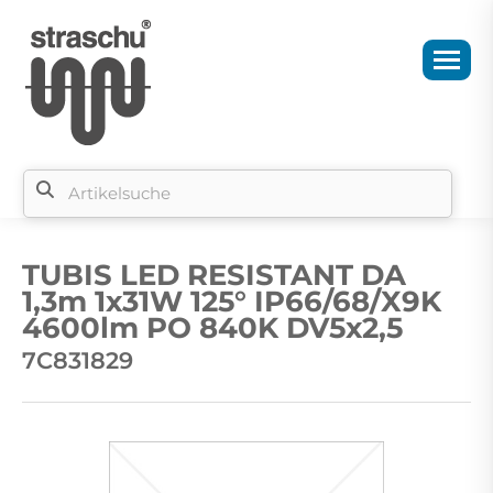
Si
b
TUBIS LED RESISTANT DA
si
1,3m 1x31W 125° IP66/68/X9K
4600lm PO 840K DV5x2,5
7C831829