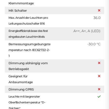
Klemmmontage
Mit Schalter
36.0
Max. Anzahl der Leuchten pro
Leitungsschutzschalter B16
A++, A+, A (LED)
Energieeffizienzklasse des fest
eingebauten Leuchtmittels
-30.0 °C
Bemessungsumgebungste
mperatur nach IEC62722-2-
1
Dimmung abhängig vom
Betriebsgerät
Geeignet für
Anbaumontage
Dimmung GPRS
Leuchte mit begrenzter
Oberflächentemperatur "D-
Zeichen"