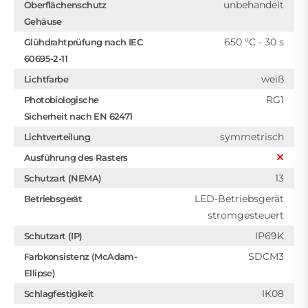
unbehandelt
Oberflächenschutz
Gehäuse
650 °C - 30 s
Glühdrahtprüfung nach IEC
60695-2-11
weiß
Lichtfarbe
RG1
Photobiologische
Sicherheit nach EN 62471
symmetrisch
Lichtverteilung
Ausführung des Rasters
13
Schutzart (NEMA)
LED-Betriebsgerät
Betriebsgerät
stromgesteuert
IP69K
Schutzart (IP)
SDCM3
Farbkonsistenz (McAdam-
Ellipse)
IK08
Schlagfestigkeit