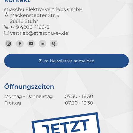
straschu Elektro-Vertriebs GmbH
Mackenstedter Str. 9
28816 Stuhr
+49 4206 4166-0
vertrieb@straschu-ev.de
Zum
Zur
Zum
Zum
Zum
Instagram-
Facebook-
YouTube-
LinkedIn-
Xing-
Zum Newsletter anmelden
Profil
Seite
Kanal
Profil
Profil
Öffnungszeiten
Montag – Donnerstag
07:30 - 16:30
Freitag
07:30 - 13:30