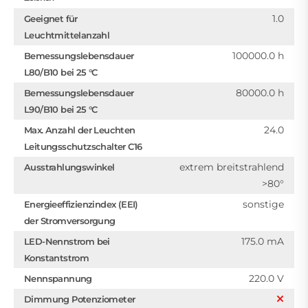
1.0
Geeignet für
Leuchtmittelanzahl
100000.0 h
Bemessungslebensdauer
L80/B10 bei 25 °C
80000.0 h
Bemessungslebensdauer
L90/B10 bei 25 °C
24.0
Max. Anzahl der Leuchten
Leitungsschutzschalter C16
extrem breitstrahlend
Ausstrahlungswinkel
>80°
sonstige
Energieeffizienzindex (EEI)
der Stromversorgung
175.0 mA
LED-Nennstrom bei
Konstantstrom
220.0 V
Nennspannung
Dimmung Potenziometer