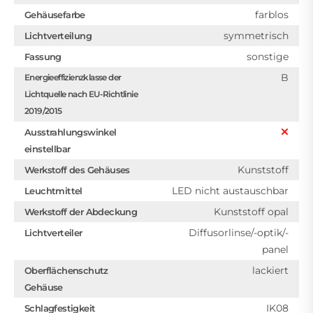
farblos
Gehäusefarbe
symmetrisch
Lichtverteilung
sonstige
Fassung
B
Energieeffizienzklasse der
Lichtquelle nach EU-Richtlinie
2019/2015
Ausstrahlungswinkel
einstellbar
Kunststoff
Werkstoff des Gehäuses
LED nicht austauschbar
Leuchtmittel
Kunststoff opal
Werkstoff der Abdeckung
Diffusorlinse/-optik/-
Lichtverteiler
panel
lackiert
Oberflächenschutz
Gehäuse
IK08
Schlagfestigkeit