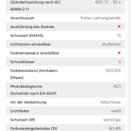
650 °C - 30 s
Glühdrahtprüfung nach IEC
60695-2-11
freies Leitungsende
Anschlussart
Ausführung des Rasters
13
Schutzart (NEMA)
stufenlos
Lichtstrom einstellbar
Farbtemperatur einstellbar
II
Schutzklasse
SDCM3
Farbkonsistenz (McAdam-
Ellipse)
RG1
Photobiologische
Sicherheit nach EN 62471
Abschluss
Art der Verdrahtung
weiß
Lichtfarbe
sonstige
Schutzart (IP)
80-89
Farbwiedergabeindex CRI