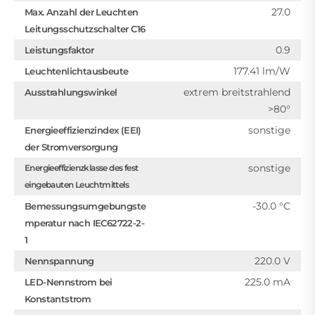
27.0
Max. Anzahl der Leuchten
Leitungsschutzschalter C16
0.9
Leistungsfaktor
177.41 lm/W
Leuchtenlichtausbeute
extrem breitstrahlend
Ausstrahlungswinkel
>80°
sonstige
Energieeffizienzindex (EEI)
der Stromversorgung
sonstige
Energieeffizienzklasse des fest
eingebauten Leuchtmittels
-30.0 °C
Bemessungsumgebungste
mperatur nach IEC62722-2-
1
220.0 V
Nennspannung
225.0 mA
LED-Nennstrom bei
Konstantstrom