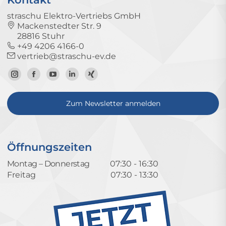
straschu Elektro-Vertriebs GmbH
Mackenstedter Str. 9
28816 Stuhr
+49 4206 4166-0
vertrieb@straschu-ev.de
Zum
Zur
Zum
Zum
Zum
Instagram-
Facebook-
YouTube-
LinkedIn-
Xing-
Zum Newsletter anmelden
Profil
Seite
Kanal
Profil
Profil
Öffnungszeiten
Montag – Donnerstag
07:30 - 16:30
Freitag
07:30 - 13:30