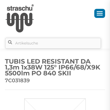
Si
b
TUBIS LED RESISTANT DA
si
1,3m 1x38W 125° IP66/68/X9K
5500lm PO 840 SKII
7C031839