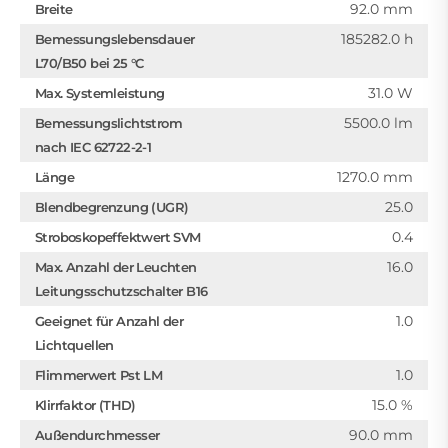
92.0 mm
Breite
185282.0 h
Bemessungslebensdauer
L70/B50 bei 25 °C
31.0 W
Max. Systemleistung
5500.0 lm
Bemessungslichtstrom
nach IEC 62722-2-1
1270.0 mm
Länge
25.0
Blendbegrenzung (UGR)
0.4
Stroboskopeffektwert SVM
16.0
Max. Anzahl der Leuchten
Leitungsschutzschalter B16
1.0
Geeignet für Anzahl der
Lichtquellen
1.0
Flimmerwert Pst LM
15.0 %
Klirrfaktor (THD)
90.0 mm
Außendurchmesser