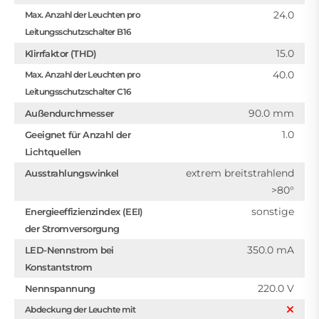
24.0
Max. Anzahl der Leuchten pro
Leitungsschutzschalter B16
15.0
Klirrfaktor (THD)
40.0
Max. Anzahl der Leuchten pro
Leitungsschutzschalter C16
90.0 mm
Außendurchmesser
1.0
Geeignet für Anzahl der
Lichtquellen
extrem breitstrahlend
Ausstrahlungswinkel
>80°
sonstige
Energieeffizienzindex (EEI)
der Stromversorgung
350.0 mA
LED-Nennstrom bei
Konstantstrom
220.0 V
Nennspannung
Abdeckung der Leuchte mit