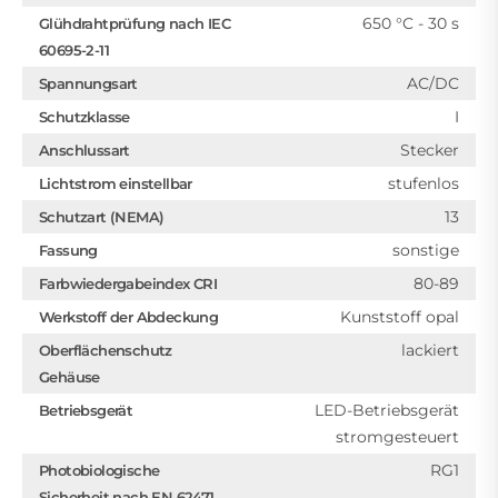
650 °C - 30 s
Glühdrahtprüfung nach IEC
60695-2-11
AC/DC
Spannungsart
I
Schutzklasse
Stecker
Anschlussart
stufenlos
Lichtstrom einstellbar
13
Schutzart (NEMA)
sonstige
Fassung
80-89
Farbwiedergabeindex CRI
Kunststoff opal
Werkstoff der Abdeckung
lackiert
Oberflächenschutz
Gehäuse
LED-Betriebsgerät
Betriebsgerät
stromgesteuert
RG1
Photobiologische
Sicherheit nach EN 62471