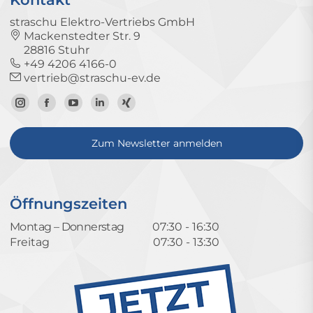
straschu Elektro-Vertriebs GmbH
Mackenstedter Str. 9
28816 Stuhr
+49 4206 4166-0
vertrieb@straschu-ev.de
Zum
Zur
Zum
Zum
Zum
Instagram-
Facebook-
YouTube-
LinkedIn-
Xing-
Zum Newsletter anmelden
Profil
Seite
Kanal
Profil
Profil
Öffnungszeiten
Montag – Donnerstag
07:30 - 16:30
Freitag
07:30 - 13:30