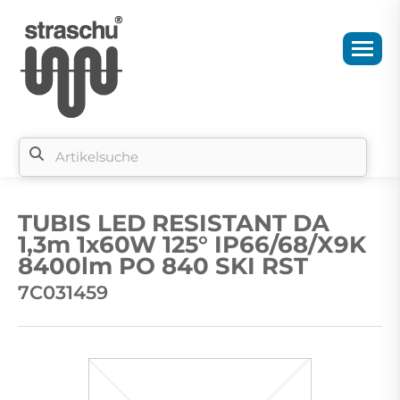
Si
b
TUBIS LED RESISTANT DA
si
1,3m 1x60W 125° IP66/68/X9K
8400lm PO 840 SKI RST
7C031459