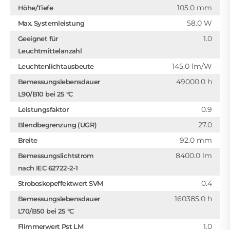
105.0 mm
Höhe/Tiefe
58.0 W
Max. Systemleistung
1.0
Geeignet für
Leuchtmittelanzahl
145.0 lm/W
Leuchtenlichtausbeute
49000.0 h
Bemessungslebensdauer
L90/B10 bei 25 °C
0.9
Leistungsfaktor
27.0
Blendbegrenzung (UGR)
92.0 mm
Breite
8400.0 lm
Bemessungslichtstrom
nach IEC 62722-2-1
0.4
Stroboskopeffektwert SVM
160385.0 h
Bemessungslebensdauer
L70/B50 bei 25 °C
1.0
Flimmerwert Pst LM