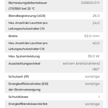
245604.0 h
Bemessungslebensdauer
L70/B50 bei 25 °C
26.0
Blendbegrenzung (UGR)
24.0
Max. Anzahl der Leuchten pro
Leitungsschutzschalter C10
92.0 mm
Breite
40.0
Max. Anzahl der Leuchten pro
Leitungsschutzschalter C16
39.0 W
Max. Systemleistung
extrem breitstrahlend
Ausstrahlungswinkel
>80°
sonstige
Schutzart (IP)
sonstige
Energieeffizienzindex (EEI)
der Stromversorgung
I
Schutzklasse
sonstige
Energieeffizienzklasse des fest