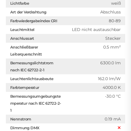
weiß
Lichtfarbe
Abschluss
Art der Verdrahtung
80-89
Farbwiedergabeindex CRI
LED nicht austauschbar
Leuchtmittel
Stecker
Anschlussart
0.5 mm²
Anschließbarer
Leiterquerschnitt
6300.0 lm
Bemessungslichtstrom
nach IEC 62722-2-1
162.0 lm/W
Leuchtenlichtausbeute
4000.0 K
Farbtemperatur
-30.0 °C
Bemessungsumgebungste
mperatur nach IEC 62722-2-
1
0.19 mA
Nennstrom
Dimmung DMX