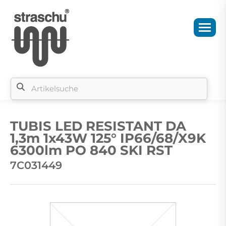
Si
b
TUBIS LED RESISTANT DA
si
1,3m 1x43W 125° IP66/68/X9K
6300lm PO 840 SKI RST
7C031449