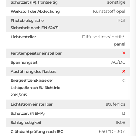
sonstige
Schutzart (IP), frontseitig
Kunststoff opal
Werkstoff der Abdeckung
RG1
Photobiologische
Sicherheit nach EN 62471
Diffusorlinse/-optik/-
Lichtverteiler
panel
Farbtemperatur einstellbar
AC/DC
Spannungsart
Ausführung des Rasters
C
Energieeffizienzklasse der
Lichtquelle nach EU-Richtlinie
2019/2015
stufenlos
Lichtstrom einstellbar
13
Schutzart (NEMA)
IK08
Schlagfestigkeit
650 °C - 30 s
Glühdrahtprüfung nach IEC