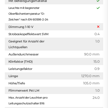
Mit Befestigungsmaterial
Leuchte mit begrenzter
Oberflächentemperatur "D-
Zeichen" nach EN 60598-2-24
Dimmung 1-10 V
0.4
Stroboskopeffektwert SVM
1.0
Geeignet für Anzahl der
Lichtquellen
90.0 mm
Außendurchmesser
15.0
Klirrfaktor (THD)
0.9
Leistungsfaktor
1270.0 mm
Länge
105.0 mm
Höhe/Tiefe
1.0
Flimmerwert Pst LM
24.0
Max. Anzahl der Leuchten pro
Leitungsschutzschalter B16