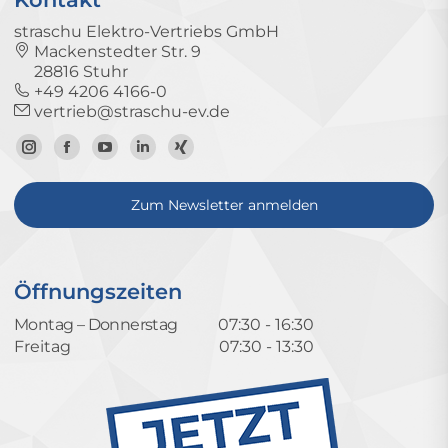
straschu Elektro-Vertriebs GmbH
Mackenstedter Str. 9
28816 Stuhr
+49 4206 4166-0
vertrieb@straschu-ev.de
Zum
Zur
Zum
Zum
Zum
Instagram-
Facebook-
YouTube-
LinkedIn-
Xing-
Zum Newsletter anmelden
Profil
Seite
Kanal
Profil
Profil
Öffnungszeiten
Montag – Donnerstag
07:30 - 16:30
Freitag
07:30 - 13:30