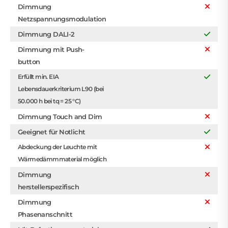
Dimmung
Netzspannungsmodulation
Dimmung DALI-2
Dimmung mit Push-
button
Erfüllt min. EIA
Lebensdauerkriterium L90 (bei
50.000 h bei tq = 25 °C)
Dimmung Touch and Dim
Geeignet für Notlicht
Abdeckung der Leuchte mit
Wärmedämmmaterial möglich
Dimmung
herstellerspezifisch
Dimmung
Phasenanschnitt