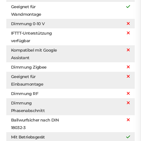
Geeignet für
Wandmontage
Dimmung 0-10 V
IFTTT-Unterstützung
verfügbar
Kompatibel mit Google
Assistant
Dimmung Zigbee
Geeignet für
Einbaumontage
Dimmung RF
Dimmung
Phasenabschnitt
Ballwurfsicher nach DIN
18032-3
Mit Betriebsgerät