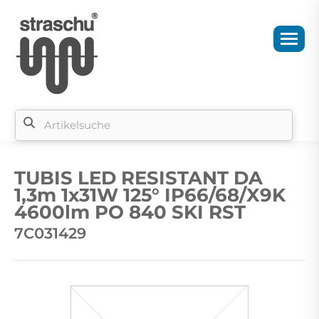
Si
b
TUBIS LED RESISTANT DA
si
1,3m 1x31W 125° IP66/68/X9K
4600lm PO 840 SKI RST
7C031429