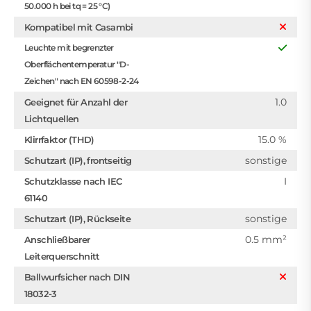
50.000 h bei tq = 25 °C)
Kompatibel mit Casambi
Leuchte mit begrenzter
Oberflächentemperatur "D-
Zeichen" nach EN 60598-2-24
1.0
Geeignet für Anzahl der
Lichtquellen
15.0 %
Klirrfaktor (THD)
sonstige
Schutzart (IP), frontseitig
I
Schutzklasse nach IEC
61140
sonstige
Schutzart (IP), Rückseite
0.5 mm²
Anschließbarer
Leiterquerschnitt
Ballwurfsicher nach DIN
18032-3