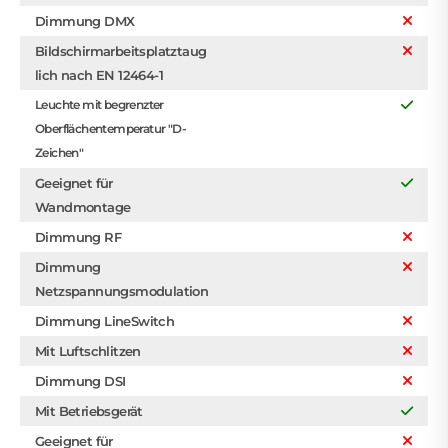
Dimmung DMX
Bildschirmarbeitsplatztaug
lich nach EN 12464-1
Leuchte mit begrenzter
Oberflächentemperatur "D-
Zeichen"
Geeignet für
Wandmontage
Dimmung RF
Dimmung
Netzspannungsmodulation
Dimmung LineSwitch
Mit Luftschlitzen
Dimmung DSI
Mit Betriebsgerät
Geeignet für