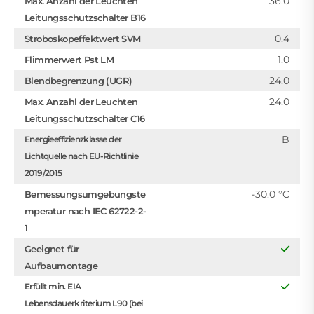
36.0
Max. Anzahl der Leuchten
Leitungsschutzschalter B16
0.4
Stroboskopeffektwert SVM
1.0
Flimmerwert Pst LM
24.0
Blendbegrenzung (UGR)
24.0
Max. Anzahl der Leuchten
Leitungsschutzschalter C16
B
Energieeffizienzklasse der
Lichtquelle nach EU-Richtlinie
2019/2015
-30.0 °C
Bemessungsumgebungste
mperatur nach IEC 62722-2-
1
Geeignet für
Aufbaumontage
Erfüllt min. EIA
Lebensdauerkriterium L90 (bei