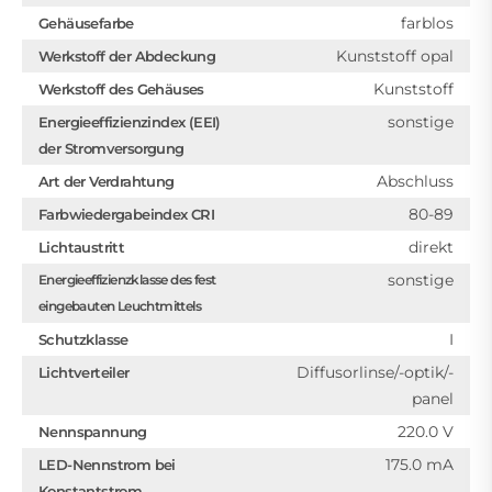
farblos
Gehäusefarbe
Kunststoff opal
Werkstoff der Abdeckung
Kunststoff
Werkstoff des Gehäuses
sonstige
Energieeffizienzindex (EEI)
der Stromversorgung
Abschluss
Art der Verdrahtung
80-89
Farbwiedergabeindex CRI
direkt
Lichtaustritt
sonstige
Energieeffizienzklasse des fest
eingebauten Leuchtmittels
I
Schutzklasse
Diffusorlinse/-optik/-
Lichtverteiler
panel
220.0 V
Nennspannung
175.0 mA
LED-Nennstrom bei
Konstantstrom