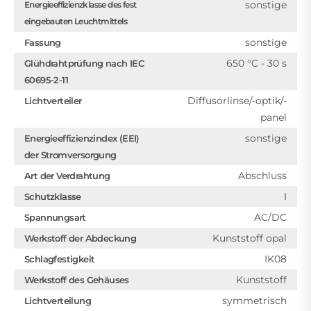
sonstige
Energieeffizienzklasse des fest
eingebauten Leuchtmittels
sonstige
Fassung
650 °C - 30 s
Glühdrahtprüfung nach IEC
60695-2-11
Diffusorlinse/-optik/-
Lichtverteiler
panel
sonstige
Energieeffizienzindex (EEI)
der Stromversorgung
Abschluss
Art der Verdrahtung
I
Schutzklasse
AC/DC
Spannungsart
Kunststoff opal
Werkstoff der Abdeckung
IK08
Schlagfestigkeit
Kunststoff
Werkstoff des Gehäuses
symmetrisch
Lichtverteilung