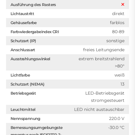
Ausführung des Rasters
direkt
Lichtaustritt
farblos
Gehäusefarbe
80-89
Farbwiedergabeindex CRI
sonstige
Schutzart (IP)
freies Leitungsende
Anschlussart
extrem breitstrahlend
Ausstrahlungswinkel
>80°
weiß
Lichtfarbe
13
Schutzart (NEMA)
LED-Betriebsgerät
Betriebsgerät
stromgesteuert
LED nicht austauschbar
Leuchtmittel
220.0 V
Nennspannung
-30.0 °C
Bemessungsumgebungste
mperatur nach IEC62722-2-