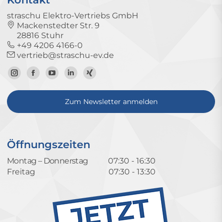
straschu Elektro-Vertriebs GmbH
Mackenstedter Str. 9
28816 Stuhr
+49 4206 4166-0
vertrieb@straschu-ev.de
Zum
Zur
Zum
Zum
Zum
Instagram-
Facebook-
YouTube-
LinkedIn-
Xing-
Zum Newsletter anmelden
Profil
Seite
Kanal
Profil
Profil
Öffnungszeiten
Montag – Donnerstag
07:30 - 16:30
Freitag
07:30 - 13:30