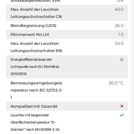
0.4
Stroboskopeffektwert SVM
40.0
Max. Anzahl der Leuchten
Leitungsschutzschalter C16
26.0
Blendbegrenzung (UGR)
1.0
Flimmerwert Pst LM
24.0
Max. Anzahl der Leuchten
Leitungsschutzschalter B16
B
Energieeffizienzklasse der
Lichtquelle nach EU-Richtlinie
2019/2015
-30.0 °C
Bemessungsumgebungste
mperatur nach IEC 62722-2-
1
Kompatibel mit Casambi
Leuchte mit begrenzter
Oberflächentemperatur "D-
Zeichen" nach EN 60598-2-24