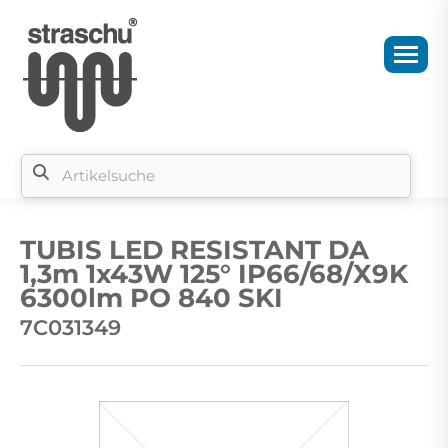
Si
b
TUBIS LED RESISTANT DA
si
1,3m 1x43W 125° IP66/68/X9K
6300lm PO 840 SKI
7C031349