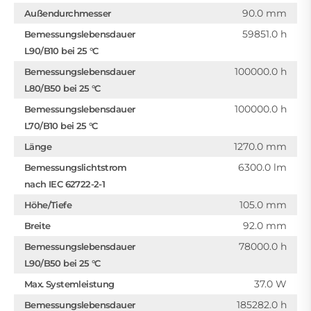
90.0 mm
Außendurchmesser
59851.0 h
Bemessungslebensdauer
L90/B10 bei 25 °C
100000.0 h
Bemessungslebensdauer
L80/B50 bei 25 °C
100000.0 h
Bemessungslebensdauer
L70/B10 bei 25 °C
1270.0 mm
Länge
6300.0 lm
Bemessungslichtstrom
nach IEC 62722-2-1
105.0 mm
Höhe/Tiefe
92.0 mm
Breite
78000.0 h
Bemessungslebensdauer
L90/B50 bei 25 °C
37.0 W
Max. Systemleistung
185282.0 h
Bemessungslebensdauer