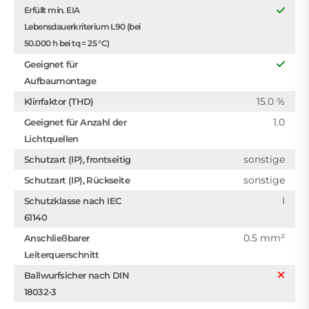
Erfüllt min. EIA
Lebensdauerkriterium L90 (bei
50.000 h bei tq = 25 °C)
Geeignet für
Aufbaumontage
15.0 %
Klirrfaktor (THD)
1.0
Geeignet für Anzahl der
Lichtquellen
sonstige
Schutzart (IP), frontseitig
sonstige
Schutzart (IP), Rückseite
I
Schutzklasse nach IEC
61140
0.5 mm²
Anschließbarer
Leiterquerschnitt
Ballwurfsicher nach DIN
18032-3