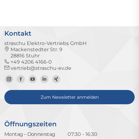
Kontakt
straschu Elektro-Vertriebs GmbH
Mackenstedter Str. 9
28816 Stuhr
+49 4206 4166-0
vertrieb@straschu-ev.de
Zum
Zur
Zum
Zum
Zum
Instagram-
Facebook-
YouTube-
LinkedIn-
Xing-
Zum Newsletter anmelden
Profil
Seite
Kanal
Profil
Profil
Öffnungszeiten
Montag – Donnerstag
07:30 - 16:30