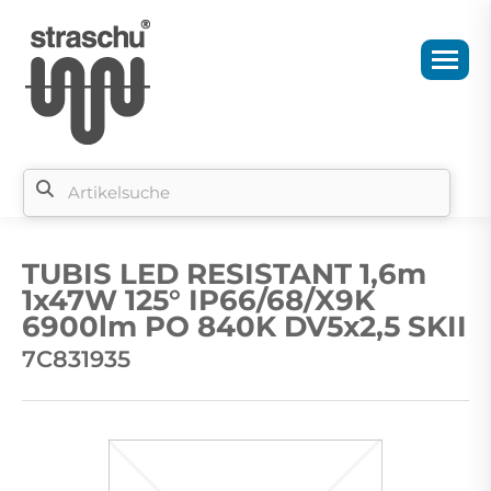
Si
b
TUBIS LED RESISTANT 1,6m
si
1x47W 125° IP66/68/X9K
6900lm PO 840K DV5x2,5 SKII
7C831935