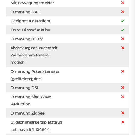
Mit Bewegungsmelder
Dimmung DALI
Geeignet für Notlicht
Ohne Dimmfunktion
Dimmung 0-10 V
Abdeckung der Leuchte mit
Wärmedämm-Material
möglich
Dimmung Potenziometer
(geräteintegriert)
Dimmung DSI
Dimmung Sine Wave
Reduction
Dimmung Zigbee
Bildschirmarbeitsplatztaug
lich nach EN 12464-1