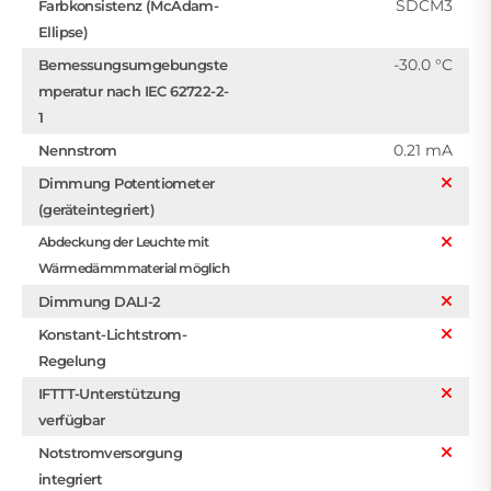
SDCM3
Farbkonsistenz (McAdam-
Ellipse)
-30.0 °C
Bemessungsumgebungste
mperatur nach IEC 62722-2-
1
0.21 mA
Nennstrom
Dimmung Potentiometer
(geräteintegriert)
Abdeckung der Leuchte mit
Wärmedämmmaterial möglich
Dimmung DALI-2
Konstant-Lichtstrom-
Regelung
IFTTT-Unterstützung
verfügbar
Notstromversorgung
integriert