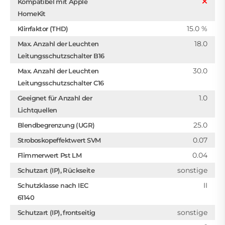
Kompatibel mit Apple
HomeKit
15.0 %
Klirrfaktor (THD)
18.0
Max. Anzahl der Leuchten
Leitungsschutzschalter B16
30.0
Max. Anzahl der Leuchten
Leitungsschutzschalter C16
1.0
Geeignet für Anzahl der
Lichtquellen
25.0
Blendbegrenzung (UGR)
0.07
Stroboskopeffektwert SVM
0.04
Flimmerwert Pst LM
sonstige
Schutzart (IP), Rückseite
II
Schutzklasse nach IEC
61140
sonstige
Schutzart (IP), frontseitig