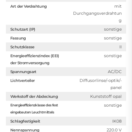
mit
Art der Verdrahtung
Durchgangsverdrahtun
g
sonstige
Schutzart (IP)
sonstige
Fassung
II
Schutzklasse
sonstige
Energieeffizienzindex (EEI)
der Stromversorgung
AC/DC
Spannungsart
Diffusorlinse/-optik/-
Lichtverteiler
panel
Kunststoff opal
Werkstoff der Abdeckung
sonstige
Energieeffizienzklasse des fest
eingebauten Leuchtmittels
IK08
Schlagfestigkeit
220.0 V
Nennspannung