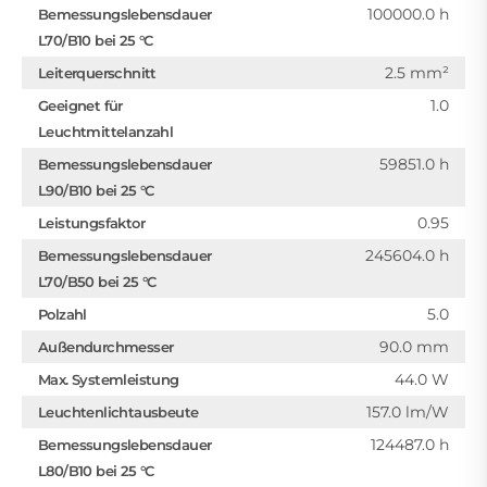
100000.0 h
Bemessungslebensdauer
L70/B10 bei 25 °C
2.5 mm²
Leiterquerschnitt
1.0
Geeignet für
Leuchtmittelanzahl
59851.0 h
Bemessungslebensdauer
L90/B10 bei 25 °C
0.95
Leistungsfaktor
245604.0 h
Bemessungslebensdauer
L70/B50 bei 25 °C
5.0
Polzahl
90.0 mm
Außendurchmesser
44.0 W
Max. Systemleistung
157.0 lm/W
Leuchtenlichtausbeute
124487.0 h
Bemessungslebensdauer
L80/B10 bei 25 °C