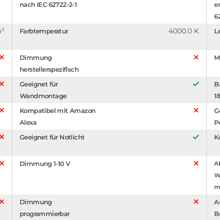
nach IEC 62722-2-1
e
6
m²
4000.0 K
Farbtemperatur
L
Dimmung
M
herstellerspezifisch
Geeignet für
B
Wandmontage
1
Kompatibel mit Amazon
G
Alexa
P
Geeignet für Notlicht
K
Dimmung 1-10 V
A
W
m
Dimmung
A
programmierbar
B