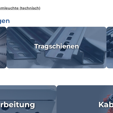
mleuchte (technisch)
gen
Tragschienen
rbeitung
Kab