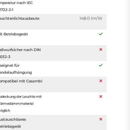
mperatur nach IEC
2722-2-1
148.0 lm/W
euchtenlichtausbeute
it Betriebsgerät
allwurfsicher nach DIN
8032-3
eeignet für
endelaufhängung
ompatibel mit Casambi
bdeckung der Leuchte mit
ärmedämmmaterial
öglich
ustauschbares
etriebsgerät