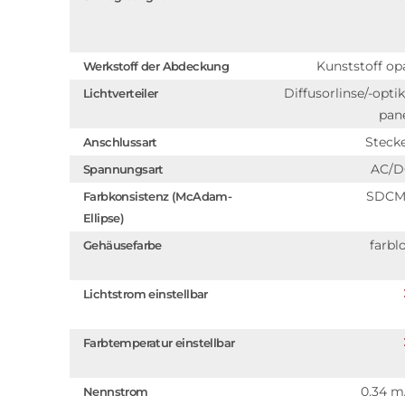
Kunststoff op
Werkstoff der Abdeckung
Diffusorlinse/-optik
Lichtverteiler
pan
Steck
Anschlussart
AC/D
Spannungsart
SDCM
Farbkonsistenz (McAdam-
Ellipse)
farbl
Gehäusefarbe
Lichtstrom einstellbar
Farbtemperatur einstellbar
0.34 
Nennstrom