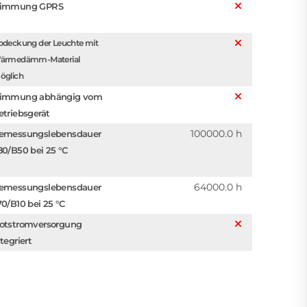
immung GPRS
bdeckung der Leuchte mit
ärmedämm-Material
öglich
immung abhängig vom
etriebsgerät
100000.0 h
emessungslebensdauer
80/B50 bei 25 °C
64000.0 h
emessungslebensdauer
70/B10 bei 25 °C
otstromversorgung
tegriert