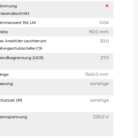
immung
hasenabschnitt
0.04
limmerwert Pst LM
90.0 mm
reite
30.0
x. Anzahl der Leuchten pro
itungsschutzschalter C16
27.0
lendbegrenzung (UGR)
1540.0 mm
änge
sonstige
assung
sonstige
chutzart (IP)
220.0 V
ennspannung