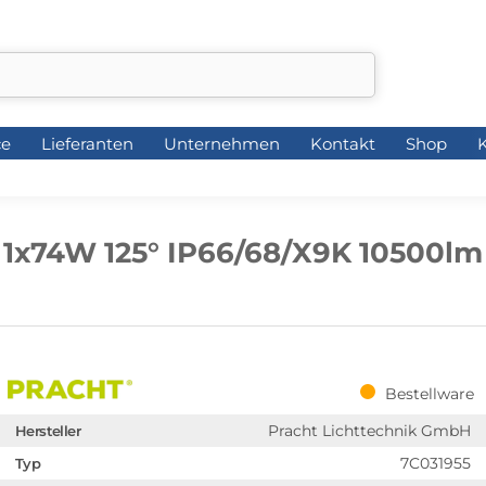
ce
Lieferanten
Unternehmen
Kontakt
Shop
K
ce
Lieferanten
Unternehmen
Kontakt
Shop
K
1x74W 125° IP66/68/X9K 10500lm
Bestellware
Pracht Lichttechnik GmbH
Hersteller
7C031955
Typ