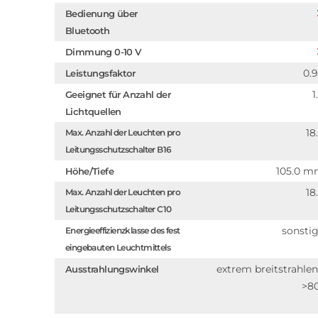
Bedienung über
Bluetooth
Dimmung 0-10 V
0.
Leistungsfaktor
1
Geeignet für Anzahl der
Lichtquellen
18
Max. Anzahl der Leuchten pro
Leitungsschutzschalter B16
105.0 
Höhe/Tiefe
18
Max. Anzahl der Leuchten pro
Leitungsschutzschalter C10
sonsti
Energieeffizienzklasse des fest
eingebauten Leuchtmittels
extrem breitstrahle
Ausstrahlungswinkel
>8