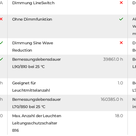
mA
Dimmung LineSwitch
D
Ohne Dimmfunktion
A
W
m
Dimmung Sine Wave
D
Reduction
B
39861.0 h
Bemessungslebensdauer
B
L90/B10 bei 25 °C
L
 h
1.0
Geeignet für
B
Leuchtmittelanzahl
L
 h
160385.0 h
Bemessungslebensdauer
N
L70/B50 bei 25 °C
in
.0
18.0
Max. Anzahl der Leuchten
Leitungsschutzschalter
B16