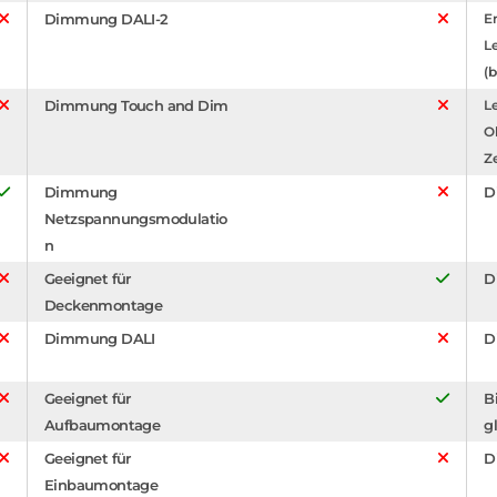
Dimmung DALI-2
Er
L
(b
Dimmung Touch and Dim
Le
O
Z
Dimmung
D
Netzspannungsmodulatio
n
Geeignet für
D
Deckenmontage
Dimmung DALI
D
Geeignet für
B
Aufbaumontage
g
Geeignet für
D
Einbaumontage