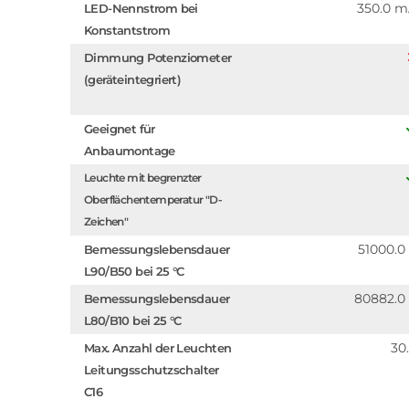
350.0 
LED-Nennstrom bei
Konstantstrom
Dimmung Potenziometer
(geräteintegriert)
Geeignet für
Anbaumontage
Leuchte mit begrenzter
Oberflächentemperatur "D-
Zeichen"
51000.0
Bemessungslebensdauer
L90/B50 bei 25 °C
80882.0
Bemessungslebensdauer
L80/B10 bei 25 °C
30
Max. Anzahl der Leuchten
Leitungsschutzschalter
C16