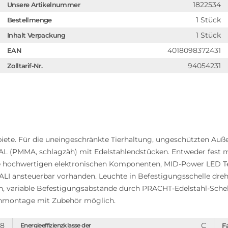
1822534
Unsere Artikelnummer
1 Stück
Bestellmenge
1 Stück
Inhalt Verpackung
4018098372431
EAN
94054231
Zolltarif-Nr.
ete. Für die uneingeschränkte Tierhaltung, ungeschützten Auß
 (PMMA, schlagzäh) mit Edelstahlendstücken. Entweder fest m
ve hochwertigen elektronischen Komponenten, MID-Power LED Te
ALI ansteuerbar vorhanden. Leuchte in Befestigungsschelle dre
n, variable Befestigungsabstände durch PRACHT-Edelstahl-Schel
nmontage mit Zubehör möglich.
08
C
Energieeffizienzklasse der
F