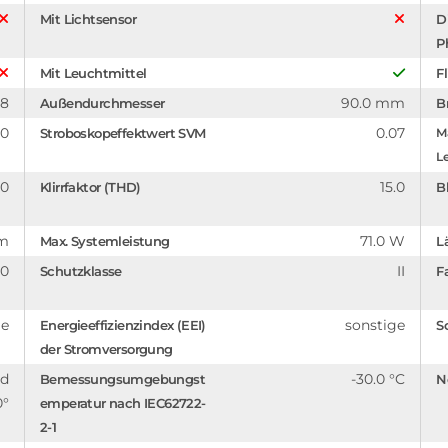
Mit Lichtsensor
D
P
Mit Leuchtmittel
F
98
90.0 mm
Außendurchmesser
B
.0
0.07
Stroboskopeffektwert SVM
Ma
Le
.0
15.0
Klirrfaktor (THD)
B
mm
71.0 W
Max. Systemleistung
L
.0
II
Schutzklasse
F
ge
sonstige
Energieeffizienzindex (EEI)
S
der Stromversorgung
nd
-30.0 °C
Bemessungsumgebungst
N
0°
emperatur nach IEC62722-
2-1