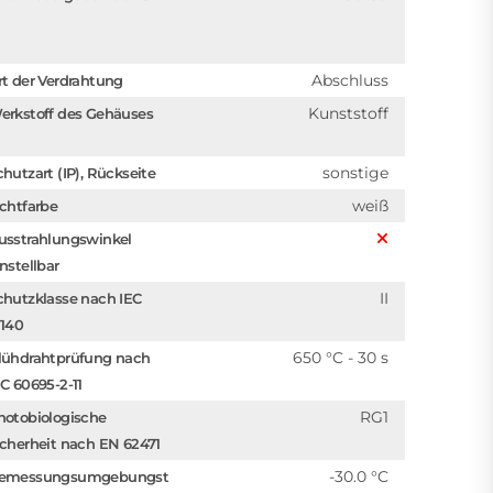
Abschluss
rt der Verdrahtung
Kunststoff
erkstoff des Gehäuses
sonstige
chutzart (IP), Rückseite
weiß
ichtfarbe
usstrahlungswinkel
instellbar
II
chutzklasse nach IEC
1140
650 °C - 30 s
lühdrahtprüfung nach
EC 60695-2-11
RG1
hotobiologische
icherheit nach EN 62471
-30.0 °C
emessungsumgebungst