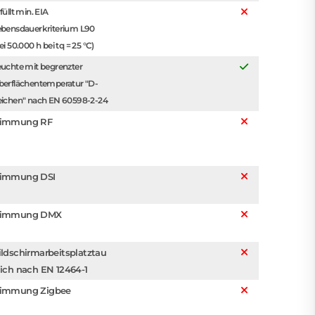
füllt min. EIA
ebensdauerkriterium L90
ei 50.000 h bei tq = 25 °C)
uchte mit begrenzter
berflächentemperatur "D-
eichen" nach EN 60598-2-24
immung RF
immung DSI
immung DMX
ildschirmarbeitsplatztau
lich nach EN 12464-1
immung Zigbee