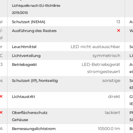
Lichtquelle nach EU-Richtlinie
2019/2015
al
13
Schutzart (NEMA)
A
/-
Ausführung des Rasters
W
el
er
LED nicht austauschbar
Leuchtmittel
S
C
symmetrisch
Lichtverteilung
L
3
LED-Betriebsgerät
Betriebsgerät
A
stromgesteuert
e
os
sonstige
Schutzart (IP), frontseitig
S
6
direkt
Lichtaustritt
G
I
lackiert
Oberflächenschutz
P
Gehäuse
S
mA
10500.0 lm
Bemessungslichtstrom
B