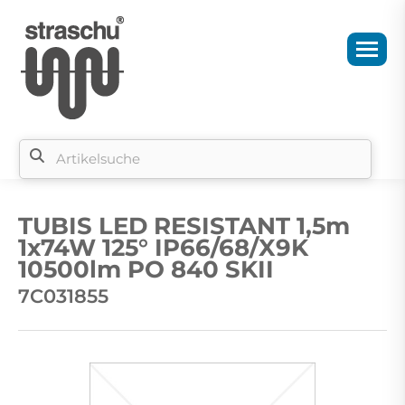
Si
b
TUBIS LED RESISTANT 1,5m
si
1x74W 125° IP66/68/X9K
10500lm PO 840 SKII
7C031855