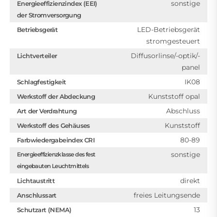
sonstige
Energieeffizienzindex (EEI)
der Stromversorgung
LED-Betriebsgerät
Betriebsgerät
stromgesteuert
Diffusorlinse/-optik/-
Lichtverteiler
panel
IK08
Schlagfestigkeit
Kunststoff opal
Werkstoff der Abdeckung
Abschluss
Art der Verdrahtung
Kunststoff
Werkstoff des Gehäuses
80-89
Farbwiedergabeindex CRI
sonstige
Energieeffizienzklasse des fest
eingebauten Leuchtmittels
direkt
Lichtaustritt
freies Leitungsende
Anschlussart
13
Schutzart (NEMA)