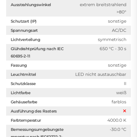
extrem breitstrahlend
Ausstrahlungswinkel
>80°
sonstige
Schutzart (IP)
AC/DC
Spannungsart
symmetrisch
Lichtverteilung
650 °C - 30 s
Glühdrahtprüfung nach IEC
60695-2-11
sonstige
Fassung
LED nicht austauschbar
Leuchtmittel
II
Schutzklasse
weiß
Lichtfarbe
farblos
Gehäusefarbe
Ausführung des Rasters
4000.0 K
Farbtemperatur
-30.0 °C
Bemessungsumgebungste
mperatur nach IEC62722-2-