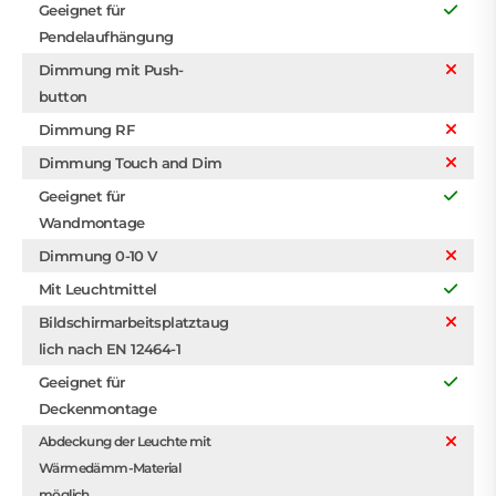
Geeignet für
Pendelaufhängung
Dimmung mit Push-
button
Dimmung RF
Dimmung Touch and Dim
Geeignet für
Wandmontage
Dimmung 0-10 V
Mit Leuchtmittel
Bildschirmarbeitsplatztaug
lich nach EN 12464-1
Geeignet für
Deckenmontage
Abdeckung der Leuchte mit
Wärmedämm-Material
möglich