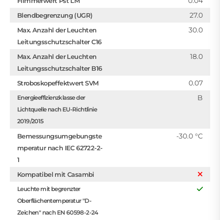
0.04
Flimmerwert Pst LM
27.0
Blendbegrenzung (UGR)
30.0
Max. Anzahl der Leuchten
Leitungsschutzschalter C16
18.0
Max. Anzahl der Leuchten
Leitungsschutzschalter B16
0.07
Stroboskopeffektwert SVM
B
Energieeffizienzklasse der
Lichtquelle nach EU-Richtlinie
2019/2015
-30.0 °C
Bemessungsumgebungste
mperatur nach IEC 62722-2-
1
Kompatibel mit Casambi
Leuchte mit begrenzter
Oberflächentemperatur "D-
Zeichen" nach EN 60598-2-24