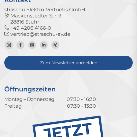
straschu Elektro-Vertriebs GmbH
Mackenstedter Str. 9
28816 Stuhr
+49 4206 4166-0
vertrieb@straschu-ev.de
Zum
Zur
Zum
Zum
Zum
Instagram-
Facebook-
YouTube-
LinkedIn-
Xing-
Zum Newsletter anmelden
Profil
Seite
Kanal
Profil
Profil
Öffnungszeiten
Montag – Donnerstag
07:30 - 16:30
Freitag
07:30 - 13:30