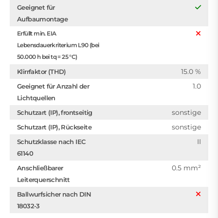
Geeignet für
Aufbaumontage
Erfüllt min. EIA
Lebensdauerkriterium L90 (bei
50.000 h bei tq = 25 °C)
15.0 %
Klirrfaktor (THD)
1.0
Geeignet für Anzahl der
Lichtquellen
sonstige
Schutzart (IP), frontseitig
sonstige
Schutzart (IP), Rückseite
II
Schutzklasse nach IEC
61140
0.5 mm²
Anschließbarer
Leiterquerschnitt
Ballwurfsicher nach DIN
18032-3