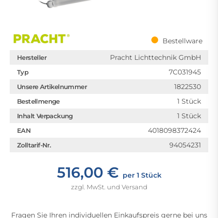
Bestellware
Pracht Lichttechnik GmbH
Hersteller
7C031945
Typ
1822530
Unsere Artikelnummer
1 Stück
Bestellmenge
1 Stück
Inhalt Verpackung
4018098372424
EAN
94054231
Zolltarif-Nr.
516,00 €
per 1 Stück
zzgl. MwSt. und Versand
Fragen Sie Ihren individuellen Einkaufspreis gerne bei uns