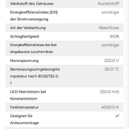
Kunststoff
Werkstoff des Gehäuses
sonstige
Energieeffizienzindex (EEI)
der Stromversorgung
Abschluss
Art der Verdrahtung
IK08
Schlagfestigkeit
sonstige
Energieeffizienzklasse des fest
eingebauten Leuchtmittels
220.0 V
Nennspannung
-30.0 °C
Bemessungsumgebungste
mperatur nach IEC62722-2-
1
250.0 mA
LED-Nennstrom bei
Konstantstrom
4000.0 K
Farbtemperatur
Geeignet für
Anbaumontage