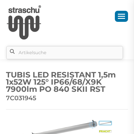
Si
b
TUBIS LED RESISTANT 1,5m
si
1x52W 125° IP66/68/X9K
7900lm PO 840 SKII RST
7C031945