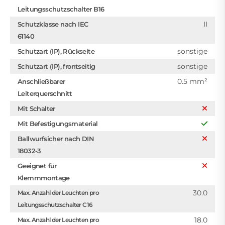
Leitungsschutzschalter B16
II
Schutzklasse nach IEC
61140
sonstige
Schutzart (IP), Rückseite
sonstige
Schutzart (IP), frontseitig
0.5 mm²
Anschließbarer
Leiterquerschnitt
Mit Schalter
Mit Befestigungsmaterial
Ballwurfsicher nach DIN
18032-3
Geeignet für
Klemmmontage
30.0
Max. Anzahl der Leuchten pro
Leitungsschutzschalter C16
18.0
Max. Anzahl der Leuchten pro