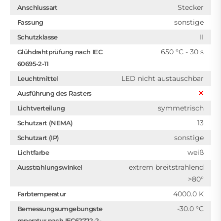
Stecker
Anschlussart
sonstige
Fassung
II
Schutzklasse
650 °C - 30 s
Glühdrahtprüfung nach IEC
60695-2-11
LED nicht austauschbar
Leuchtmittel
Ausführung des Rasters
symmetrisch
Lichtverteilung
13
Schutzart (NEMA)
sonstige
Schutzart (IP)
weiß
Lichtfarbe
extrem breitstrahlend
Ausstrahlungswinkel
>80°
4000.0 K
Farbtemperatur
-30.0 °C
Bemessungsumgebungste
mperatur nach IEC62722-2-