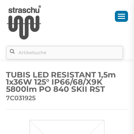
Si
b
TUBIS LED RESISTANT 1,5m
si
1x36W 125° IP66/68/X9K
5800lm PO 840 SKII RST
7C031925