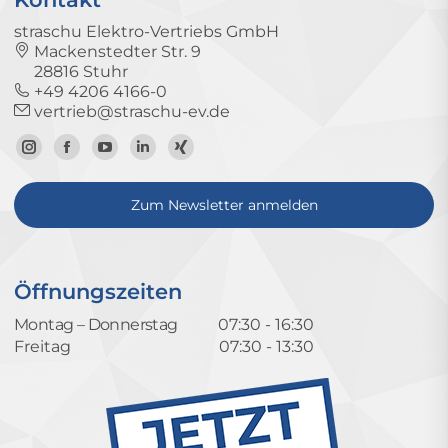
straschu Elektro-Vertriebs GmbH
Mackenstedter Str. 9
28816 Stuhr
+49 4206 4166-0
vertrieb@straschu-ev.de
Zum
Zur
Zum
Zum
Zum
Instagram-
Facebook-
YouTube-
LinkedIn-
Xing-
Zum Newsletter anmelden
Profil
Seite
Kanal
Profil
Profil
Öffnungszeiten
Montag – Donnerstag
07:30 - 16:30
Freitag
07:30 - 13:30