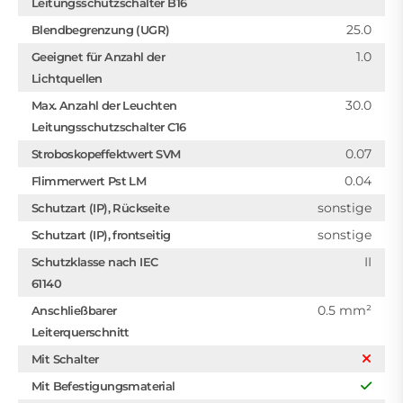
Leitungsschutzschalter B16
25.0
Blendbegrenzung (UGR)
1.0
Geeignet für Anzahl der
Lichtquellen
30.0
Max. Anzahl der Leuchten
Leitungsschutzschalter C16
0.07
Stroboskopeffektwert SVM
0.04
Flimmerwert Pst LM
sonstige
Schutzart (IP), Rückseite
sonstige
Schutzart (IP), frontseitig
II
Schutzklasse nach IEC
61140
0.5 mm²
Anschließbarer
Leiterquerschnitt
Mit Schalter
Mit Befestigungsmaterial