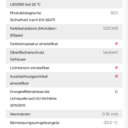
L90/B10 bei 25 °C
RG1
Photobiologische
Sicherheit nach EN 62471
SDCM3
Farbkonsistenz (McAdam-
Ellipse)
Farbtemperatur einstellbar
lackiert
Oberflächenschutz
Gehäuse
Lichtstrom einstellbar
Ausstrahlungswinkel
einstellbar
B
Energieeffizienzklasse der
Lichtquelle nach EU-Richtlinie
2019/2015
0.16 mA
Nennstrom
-30.0 °C
Bemessungsumgebungste