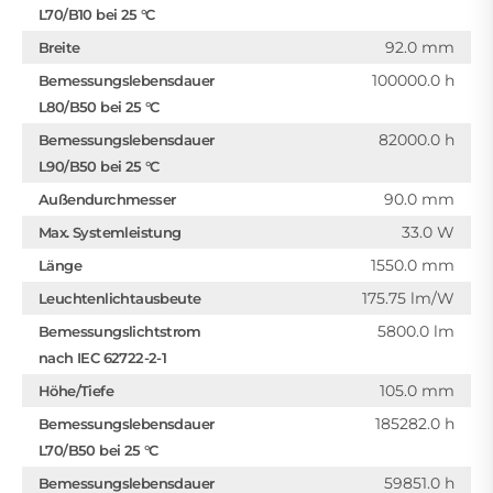
L70/B10 bei 25 °C
92.0 mm
Breite
100000.0 h
Bemessungslebensdauer
L80/B50 bei 25 °C
82000.0 h
Bemessungslebensdauer
L90/B50 bei 25 °C
90.0 mm
Außendurchmesser
33.0 W
Max. Systemleistung
1550.0 mm
Länge
175.75 lm/W
Leuchtenlichtausbeute
5800.0 lm
Bemessungslichtstrom
nach IEC 62722-2-1
105.0 mm
Höhe/Tiefe
185282.0 h
Bemessungslebensdauer
L70/B50 bei 25 °C
59851.0 h
Bemessungslebensdauer