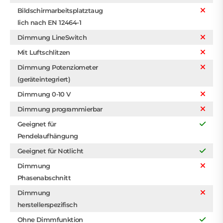
Bildschirmarbeitsplatztaug
lich nach EN 12464-1
Dimmung LineSwitch
Mit Luftschlitzen
Dimmung Potenziometer
(geräteintegriert)
Dimmung 0-10 V
Dimmung programmierbar
Geeignet für
Pendelaufhängung
Geeignet für Notlicht
Dimmung
Phasenabschnitt
Dimmung
herstellerspezifisch
Ohne Dimmfunktion