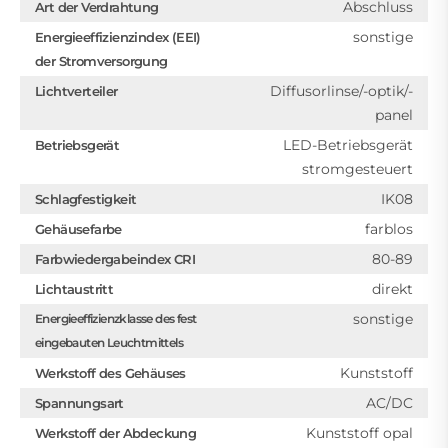
Abschluss
Art der Verdrahtung
sonstige
Energieeffizienzindex (EEI)
der Stromversorgung
Diffusorlinse/-optik/-
Lichtverteiler
panel
LED-Betriebsgerät
Betriebsgerät
stromgesteuert
IK08
Schlagfestigkeit
farblos
Gehäusefarbe
80-89
Farbwiedergabeindex CRI
direkt
Lichtaustritt
sonstige
Energieeffizienzklasse des fest
eingebauten Leuchtmittels
Kunststoff
Werkstoff des Gehäuses
AC/DC
Spannungsart
Kunststoff opal
Werkstoff der Abdeckung