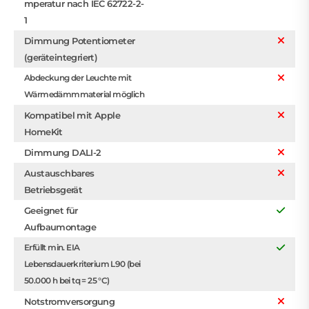
mperatur nach IEC 62722-2-
1
Dimmung Potentiometer
(geräteintegriert)
Abdeckung der Leuchte mit
Wärmedämmmaterial möglich
Kompatibel mit Apple
HomeKit
Dimmung DALI-2
Austauschbares
Betriebsgerät
Geeignet für
Aufbaumontage
Erfüllt min. EIA
Lebensdauerkriterium L90 (bei
50.000 h bei tq = 25 °C)
Notstromversorgung