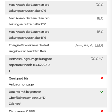
30.0
Max. Anzahl der Leuchten pro
Leitungsschutzschalter C16
18.0
Max. Anzahl der Leuchten pro
Leitungsschutzschalter C10
18.0
Max. Anzahl der Leuchten pro
Leitungsschutzschalter B16
A++, A+, A (LED)
Energieeffizienzklasse des fest
eingebauten Leuchtmittels
-30.0 °C
Bemessungsumgebungste
mperatur nach IEC62722-2-
1
Geeignet für
Anbaumontage
Leuchte mit begrenzter
Oberflächentemperatur "D-
Zeichen"
Dimmung GPRS