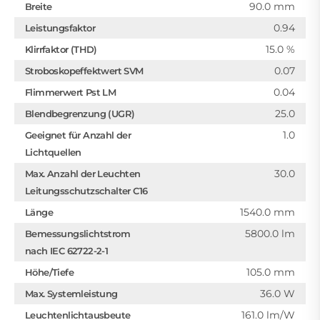
90.0 mm
Breite
0.94
Leistungsfaktor
15.0 %
Klirrfaktor (THD)
0.07
Stroboskopeffektwert SVM
0.04
Flimmerwert Pst LM
25.0
Blendbegrenzung (UGR)
1.0
Geeignet für Anzahl der
Lichtquellen
30.0
Max. Anzahl der Leuchten
Leitungsschutzschalter C16
1540.0 mm
Länge
5800.0 lm
Bemessungslichtstrom
nach IEC 62722-2-1
105.0 mm
Höhe/Tiefe
36.0 W
Max. Systemleistung
161.0 lm/W
Leuchtenlichtausbeute