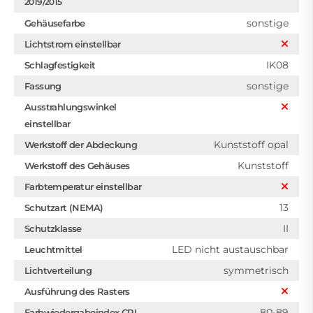
2019/2015
sonstige
Gehäusefarbe
Lichtstrom einstellbar
IK08
Schlagfestigkeit
sonstige
Fassung
Ausstrahlungswinkel
einstellbar
Kunststoff opal
Werkstoff der Abdeckung
Kunststoff
Werkstoff des Gehäuses
Farbtemperatur einstellbar
13
Schutzart (NEMA)
II
Schutzklasse
LED nicht austauschbar
Leuchtmittel
symmetrisch
Lichtverteilung
Ausführung des Rasters
80-89
Farbwiedergabeindex CRI