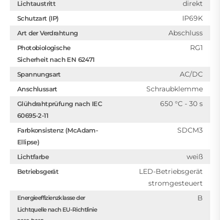
direkt
Lichtaustritt
IP69K
Schutzart (IP)
Abschluss
Art der Verdrahtung
RG1
Photobiologische
Sicherheit nach EN 62471
AC/DC
Spannungsart
Schraubklemme
Anschlussart
650 °C - 30 s
Glühdrahtprüfung nach IEC
60695-2-11
SDCM3
Farbkonsistenz (McAdam-
Ellipse)
weiß
Lichtfarbe
LED-Betriebsgerät
Betriebsgerät
stromgesteuert
B
Energieeffizienzklasse der
Lichtquelle nach EU-Richtlinie