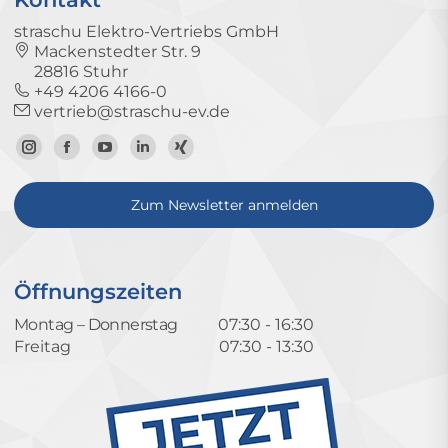
straschu Elektro-Vertriebs GmbH
Mackenstedter Str. 9
28816 Stuhr
+49 4206 4166-0
vertrieb@straschu-ev.de
Zum
Zur
Zum
Zum
Zum
Instagram-
Facebook-
YouTube-
LinkedIn-
Xing-
Zum Newsletter anmelden
Profil
Seite
Kanal
Profil
Profil
Öffnungszeiten
Montag – Donnerstag
07:30 - 16:30
Freitag
07:30 - 13:30