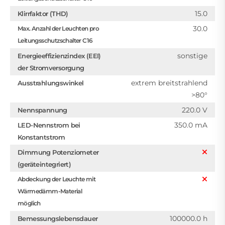
15.0
Klirrfaktor (THD)
30.0
Max. Anzahl der Leuchten pro
Leitungsschutzschalter C16
sonstige
Energieeffizienzindex (EEI)
der Stromversorgung
extrem breitstrahlend
Ausstrahlungswinkel
>80°
220.0 V
Nennspannung
350.0 mA
LED-Nennstrom bei
Konstantstrom
Dimmung Potenziometer
(geräteintegriert)
Abdeckung der Leuchte mit
Wärmedämm-Material
möglich
100000.0 h
Bemessungslebensdauer