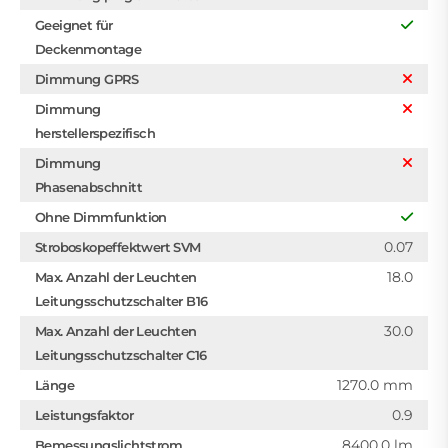
Geeignet für
Deckenmontage
Dimmung GPRS
Dimmung
herstellerspezifisch
Dimmung
Phasenabschnitt
Ohne Dimmfunktion
0.07
Stroboskopeffektwert SVM
18.0
Max. Anzahl der Leuchten
Leitungsschutzschalter B16
30.0
Max. Anzahl der Leuchten
Leitungsschutzschalter C16
1270.0 mm
Länge
0.9
Leistungsfaktor
8400.0 lm
Bemessungslichtstrom