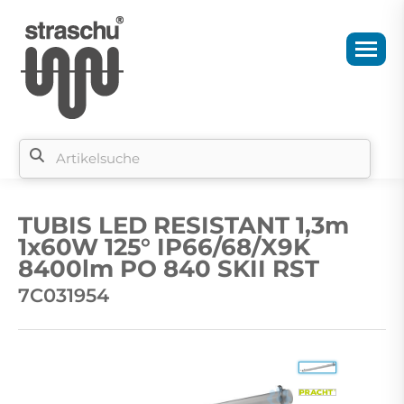
Si
b
TUBIS LED RESISTANT 1,3m
si
1x60W 125° IP66/68/X9K
8400lm PO 840 SKII RST
7C031954