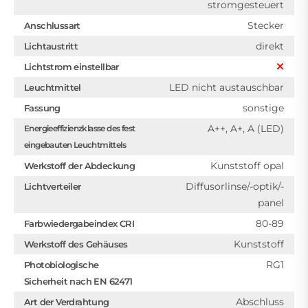
stromgesteuert
Stecker
Anschlussart
direkt
Lichtaustritt
Lichtstrom einstellbar
LED nicht austauschbar
Leuchtmittel
sonstige
Fassung
A++, A+, A (LED)
Energieeffizienzklasse des fest
eingebauten Leuchtmittels
Kunststoff opal
Werkstoff der Abdeckung
Diffusorlinse/-optik/-
Lichtverteiler
panel
80-89
Farbwiedergabeindex CRI
Kunststoff
Werkstoff des Gehäuses
RG1
Photobiologische
Sicherheit nach EN 62471
Abschluss
Art der Verdrahtung