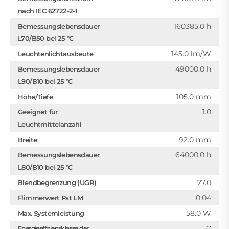
nach IEC 62722-2-1
160385.0 h
Bemessungslebensdauer
L70/B50 bei 25 °C
145.0 lm/W
Leuchtenlichtausbeute
49000.0 h
Bemessungslebensdauer
L90/B10 bei 25 °C
105.0 mm
Höhe/Tiefe
1.0
Geeignet für
Leuchtmittelanzahl
92.0 mm
Breite
64000.0 h
Bemessungslebensdauer
L80/B10 bei 25 °C
27.0
Blendbegrenzung (UGR)
0.04
Flimmerwert Pst LM
58.0 W
Max. Systemleistung
C
Energieeffizienzklasse der