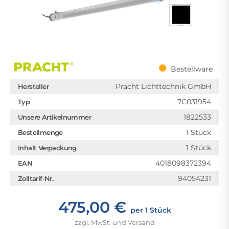
Bestellware
Pracht Lichttechnik GmbH
Hersteller
7C031954
Typ
1822533
Unsere Artikelnummer
1 Stück
Bestellmenge
1 Stück
Inhalt Verpackung
4018098372394
EAN
94054231
Zolltarif-Nr.
475,00 €
per 1 Stück
zzgl. MwSt. und Versand