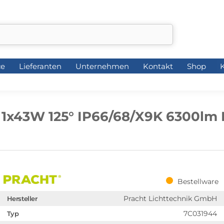
ce
Lieferanten
Unternehmen
Kontakt
Shop
K
ce
Lieferanten
Unternehmen
Kontakt
Shop
K
1x43W 125° IP66/68/X9K 6300lm 
Bestellware
Pracht Lichttechnik GmbH
Hersteller
7C031944
Typ