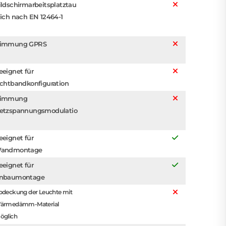
ildschirmarbeitsplatztau
lich nach EN 12464-1
immung GPRS
eeignet für
ichtbandkonfiguration
immung
etzspannungsmodulatio
eeignet für
andmontage
eeignet für
nbaumontage
bdeckung der Leuchte mit
ärmedämm-Material
öglich