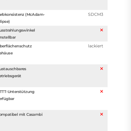
SDCM3
arbkonsistenz (McAdam-
lipse)
usstrahlungswinkel
instellbar
lackiert
berflächenschutz
ehäuse
ustauschbares
etriebsgerät
FTTT-Unterstützung
erfügbar
ompatibel mit Casambi