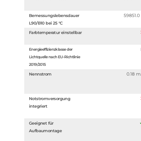
59851.0
Bemessungslebensdauer
L90/B10 bei 25 °C
Farbtemperatur einstellbar
Energieeffizienzklasse der
Lichtquelle nach EU-Richtlinie
2019/2015
0.18 
Nennstrom
Notstromversorgung
integriert
Geeignet für
Aufbaumontage