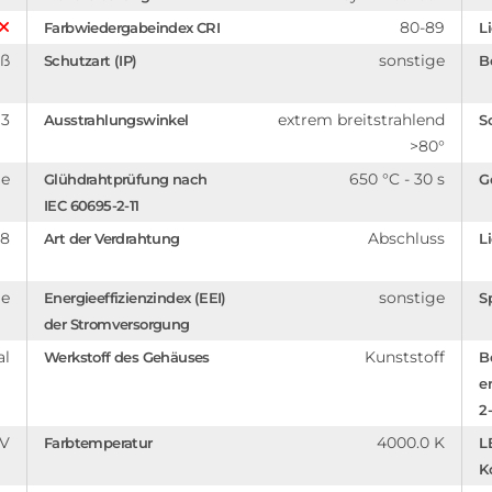
80-89
Farbwiedergabeindex CRI
L
iß
sonstige
Schutzart (IP)
B
13
extrem breitstrahlend
Ausstrahlungswinkel
S
>80°
ge
650 °C - 30 s
Glühdrahtprüfung nach
G
IEC 60695-2-11
08
Abschluss
Art der Verdrahtung
Li
ge
sonstige
Energieeffizienzindex (EEI)
S
der Stromversorgung
al
Kunststoff
Werkstoff des Gehäuses
B
e
2-
 V
4000.0 K
Farbtemperatur
L
K