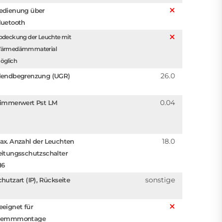
edienung über
luetooth
bdeckung der Leuchte mit
ärmedämmmaterial
öglich
26.0
lendbegrenzung (UGR)
0.04
limmerwert Pst LM
18.0
ax. Anzahl der Leuchten
eitungsschutzschalter
16
sonstige
chutzart (IP), Rückseite
eeignet für
lemmmontage