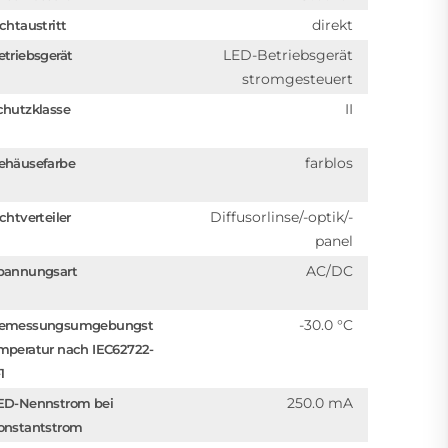
direkt
ichtaustritt
LED-Betriebsgerät
etriebsgerät
stromgesteuert
II
chutzklasse
farblos
ehäusefarbe
Diffusorlinse/-optik/-
chtverteiler
panel
AC/DC
pannungsart
-30.0 °C
emessungsumgebungst
mperatur nach IEC62722-
1
250.0 mA
ED-Nennstrom bei
onstantstrom