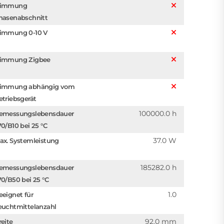
immung
hasenabschnitt
immung 0-10 V
immung Zigbee
immung abhängig vom
etriebsgerät
100000.0 h
emessungslebensdauer
70/B10 bei 25 °C
37.0 W
ax. Systemleistung
185282.0 h
emessungslebensdauer
70/B50 bei 25 °C
1.0
eeignet für
euchtmittelanzahl
92.0 mm
reite