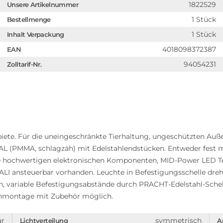
1822529
Unsere Artikelnummer
1 Stück
Bestellmenge
1 Stück
Inhalt Verpackung
4018098372387
EAN
94054231
Zolltarif-Nr.
ete. Für die uneingeschränkte Tierhaltung, ungeschützten Auß
 (PMMA, schlagzäh) mit Edelstahlendstücken. Entweder fest m
ve hochwertigen elektronischen Komponenten, MID-Power LED Te
ALI ansteuerbar vorhanden. Leuchte in Befestigungsschelle dre
n, variable Befestigungsabstände durch PRACHT-Edelstahl-Schel
nmontage mit Zubehör möglich.
ar
symmetrisch
Lichtverteilung
A