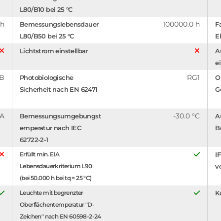
L80/B10 bei 25 °C
 h
100000.0 h
Bemessungslebensdauer
F
L80/B50 bei 25 °C
El
Lichtstrom einstellbar
A
e
B
RG1
Photobiologische
O
Sicherheit nach EN 62471
G
mA
-30.0 °C
Bemessungsumgebungst
A
emperatur nach IEC
B
62722-2-1
Erfüllt min. EIA
I
Lebensdauerkriterium L90
v
(bei 50.000 h bei tq = 25 °C)
Leuchte mit begrenzter
K
Oberflächentemperatur "D-
Zeichen" nach EN 60598-2-24