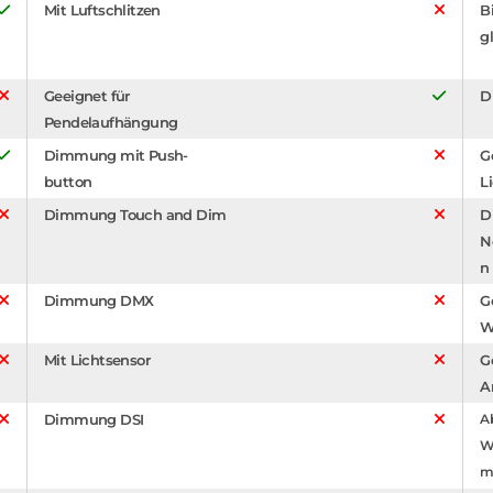
Mit Luftschlitzen
B
g
Geeignet für
D
Pendelaufhängung
Dimmung mit Push-
G
button
L
Dimmung Touch and Dim
D
N
n
Dimmung DMX
G
W
Mit Lichtsensor
G
A
Dimmung DSI
A
W
m