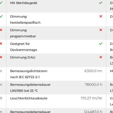
Mit Betriebsgerät
D
P
Dimmung
D
herstellerspezifisch
Dimmung
D
programmierbar
Geeignet für
D
Deckenmontage
B
Dimmung DALI
B
L
mm
6300.0 lm
Bemessungslichtstrom
M
nach IEC 62722-2-1
mm
78000.0 h
Bemessungslebensdauer
B
L90/B50 bei 25 °C
L
.9
170.27 lm/W
Leuchtenlichtausbeute
G
L
m
124487.0 h
Bemessungslebensdauer
B