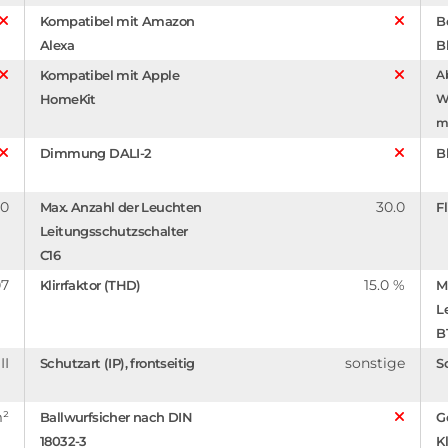
Kompatibel mit Amazon
B
Alexa
B
Kompatibel mit Apple
A
HomeKit
W
m
Dimmung DALI-2
B
.0
30.0
Max. Anzahl der Leuchten
F
Leitungsschutzschalter
C16
07
15.0 %
Klirrfaktor (THD)
M
L
B
II
sonstige
Schutzart (IP), frontseitig
S
m²
Ballwurfsicher nach DIN
G
18032-3
K