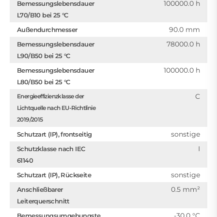
100000.0 h
Bemessungslebensdauer
L70/B10 bei 25 °C
90.0 mm
Außendurchmesser
78000.0 h
Bemessungslebensdauer
L90/B50 bei 25 °C
100000.0 h
Bemessungslebensdauer
L80/B50 bei 25 °C
C
Energieeffizienzklasse der
Lichtquelle nach EU-Richtlinie
2019/2015
sonstige
Schutzart (IP), frontseitig
I
Schutzklasse nach IEC
61140
sonstige
Schutzart (IP), Rückseite
0.5 mm²
Anschließbarer
Leiterquerschnitt
-30.0 °C
Bemessungsumgebungste