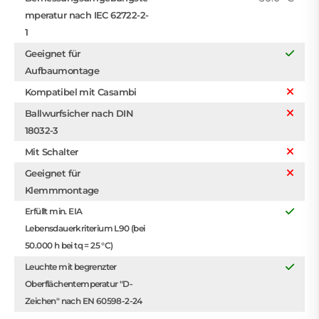
mperatur nach IEC 62722-2-
1
Geeignet für
Aufbaumontage
Kompatibel mit Casambi
Ballwurfsicher nach DIN
18032-3
Mit Schalter
Geeignet für
Klemmmontage
Erfüllt min. EIA
Lebensdauerkriterium L90 (bei
50.000 h bei tq = 25 °C)
Leuchte mit begrenzter
Oberflächentemperatur "D-
Zeichen" nach EN 60598-2-24