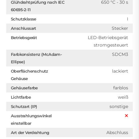
650 °C - 30 s
Glühdrahtprüfung nach IEC
60695-2-11
I
Schutzklasse
Stecker
Anschlussart
LED-Betriebsgerät
Betriebsgerät
stromgesteuert
SDCM3
Farbkonsistenz (McAdam-
Ellipse)
lackiert
Oberflächenschutz
Gehäuse
farblos
Gehäusefarbe
weiß
Lichtfarbe
sonstige
Schutzart (IP)
Ausstrahlungswinkel
einstellbar
Abschluss
Art der Verdrahtung