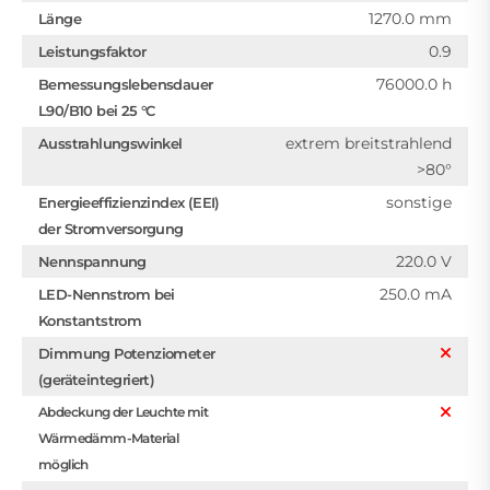
1270.0 mm
Länge
0.9
Leistungsfaktor
76000.0 h
Bemessungslebensdauer
L90/B10 bei 25 °C
extrem breitstrahlend
Ausstrahlungswinkel
>80°
sonstige
Energieeffizienzindex (EEI)
der Stromversorgung
220.0 V
Nennspannung
250.0 mA
LED-Nennstrom bei
Konstantstrom
Dimmung Potenziometer
(geräteintegriert)
Abdeckung der Leuchte mit
Wärmedämm-Material
möglich