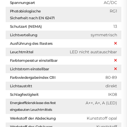
AC/DC
Spannungsart
RG1
Photobiologische
Sicherheit nach EN 62471
13
Schutzart (NEMA)
symmetrisch
Lichtverteilung
Ausführung des Rasters
LED nicht austauschbar
Leuchtmittel
Farbtemperatur einstellbar
Lichtstrom einstellbar
80-89
Farbwiedergabeindex CRI
direkt
Lichtaustritt
IK08
Schlagfestigkeit
A++, A+, A (LED)
Energieeffizienzklasse des fest
eingebauten Leuchtmittels
Kunststoff opal
Werkstoff der Abdeckung
Kunststoff
Werkstoff des Gehäuses