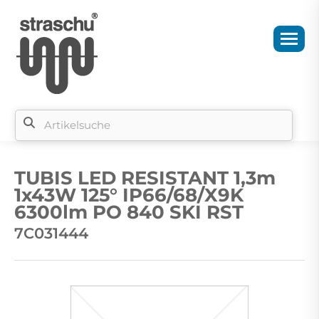
Si
b
TUBIS LED RESISTANT 1,3m
si
1x43W 125° IP66/68/X9K
6300lm PO 840 SKI RST
7C031444