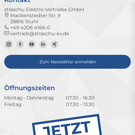
straschu Elektro-Vertriebs GmbH
Mackenstedter Str. 9
28816 Stuhr
+49 4206 4166-0
vertrieb@straschu-ev.de
Zum
Zur
Zum
Zum
Zum
Instagram-
Facebook-
YouTube-
LinkedIn-
Xing-
Zum Newsletter anmelden
Profil
Seite
Kanal
Profil
Profil
Öffnungszeiten
Montag – Donnerstag
07:30 - 16:30
Freitag
07:30 - 13:30