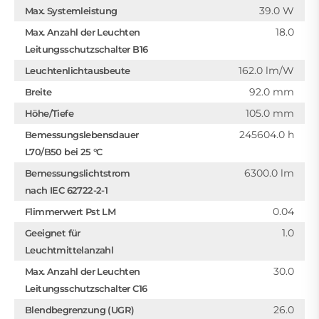
39.0 W
Max. Systemleistung
18.0
Max. Anzahl der Leuchten
Leitungsschutzschalter B16
162.0 lm/W
Leuchtenlichtausbeute
92.0 mm
Breite
105.0 mm
Höhe/Tiefe
245604.0 h
Bemessungslebensdauer
L70/B50 bei 25 °C
6300.0 lm
Bemessungslichtstrom
nach IEC 62722-2-1
0.04
Flimmerwert Pst LM
1.0
Geeignet für
Leuchtmittelanzahl
30.0
Max. Anzahl der Leuchten
Leitungsschutzschalter C16
26.0
Blendbegrenzung (UGR)