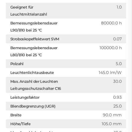
1.0
Geeignet für
Leuchtmittelanzahl
80000.0 h
Bemessungslebensdauer
L90/B10 bei 25 °C
0.07
Stroboskopeffektwert SVM
100000.0 h
Bemessungslebensdauer
L80/B10 bei 25 °C
5.0
Polzahl
145.0 lm/W
Leuchtenlichtausbeute
30.0
Max. Anzahl der Leuchten
Leitungsschutzschalter C16
0.93
Leistungsfaktor
25.0
Blendbegrenzung (UGR)
90.0 mm
Breite
105.0 mm
Höhe/Tiefe