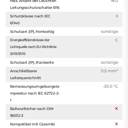
18.0
Max. Anzahl der Leuchten
Leitungsschutzschalter B16
II
Schutzklasse nach IEC
61140
sonstige
Schutzart (IP), frontseitig
C
Energieeffizienzklasse der
Lichtquelle nach EU-Richtlinie
2019/2015
sonstige
Schutzart (IP), Rückseite
0.5 mm²
Anschließbarer
Leiterquerschnitt
-30.0 °C
Bemessungsumgebungste
mperatur nach IEC 62722-2-
1
Ballwurfsicher nach DIN
18032-3
Kompatibel mit Casambi