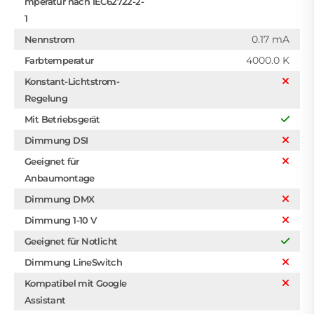
mperatur nach IEC62722-2-
1
0.17 mA
Nennstrom
4000.0 K
Farbtemperatur
Konstant-Lichtstrom-
Regelung
Mit Betriebsgerät
Dimmung DSI
Geeignet für
Anbaumontage
Dimmung DMX
Dimmung 1-10 V
Geeignet für Notlicht
Dimmung LineSwitch
Kompatibel mit Google
Assistant