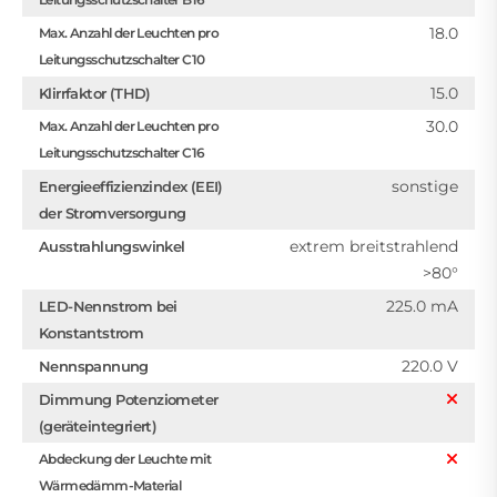
18.0
Max. Anzahl der Leuchten pro
Leitungsschutzschalter C10
15.0
Klirrfaktor (THD)
30.0
Max. Anzahl der Leuchten pro
Leitungsschutzschalter C16
sonstige
Energieeffizienzindex (EEI)
der Stromversorgung
extrem breitstrahlend
Ausstrahlungswinkel
>80°
225.0 mA
LED-Nennstrom bei
Konstantstrom
220.0 V
Nennspannung
Dimmung Potenziometer
(geräteintegriert)
Abdeckung der Leuchte mit
Wärmedämm-Material