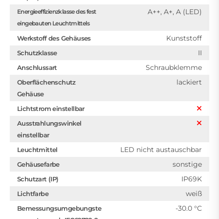
A++, A+, A (LED)
Energieeffizienzklasse des fest
eingebauten Leuchtmittels
Kunststoff
Werkstoff des Gehäuses
II
Schutzklasse
Schraubklemme
Anschlussart
lackiert
Oberflächenschutz
Gehäuse
Lichtstrom einstellbar
Ausstrahlungswinkel
einstellbar
LED nicht austauschbar
Leuchtmittel
sonstige
Gehäusefarbe
IP69K
Schutzart (IP)
weiß
Lichtfarbe
-30.0 °C
Bemessungsumgebungste