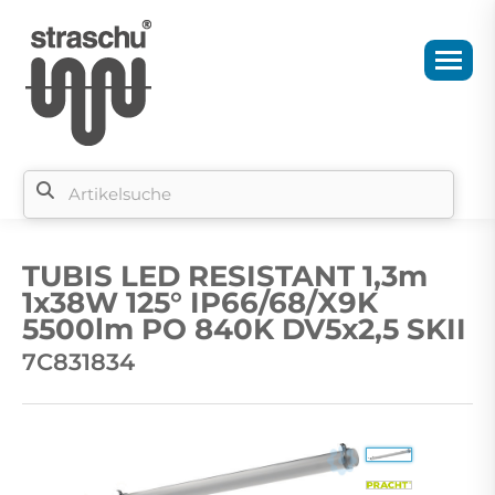
Si
b
TUBIS LED RESISTANT 1,3m
si
1x38W 125° IP66/68/X9K
5500lm PO 840K DV5x2,5 SKII
7C831834