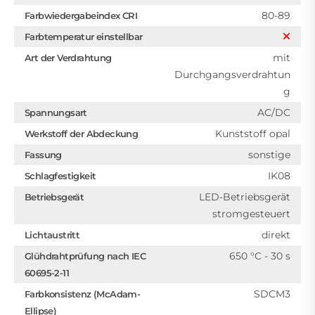
80-89
Farbwiedergabeindex CRI
Farbtemperatur einstellbar
mit
Art der Verdrahtung
Durchgangsverdrahtun
g
AC/DC
Spannungsart
Kunststoff opal
Werkstoff der Abdeckung
sonstige
Fassung
IK08
Schlagfestigkeit
LED-Betriebsgerät
Betriebsgerät
stromgesteuert
direkt
Lichtaustritt
650 °C - 30 s
Glühdrahtprüfung nach IEC
60695-2-11
SDCM3
Farbkonsistenz (McAdam-
Ellipse)