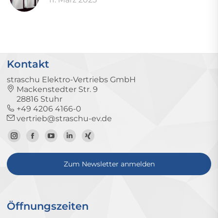
Kontakt
straschu Elektro-Vertriebs GmbH
Mackenstedter Str. 9
28816 Stuhr
+49 4206 4166-0
vertrieb@straschu-ev.de
Zum
Zur
Zum
Zum
Zum
Instagram-
Facebook-
YouTube-
LinkedIn-
Xing-
Zum Newsletter anmelden
Profil
Seite
Kanal
Profil
Profil
Öffnungszeiten