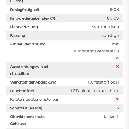
Ellipse)
IK08
Schlagfestigkeit
80-89
Farbwiedergabeindex CRI
symmetrisch
Lichtverteilung
sonstige
Fassung
mit
Art der Verdrahtung
Durchgangsverdrahtun
g
Ausstrahlungswinkel
einstellbar
Kunststoff opal
Werkstoff der Abdeckung
LED nicht austauschbar
Leuchtmittel
Farbtemperatur einstellbar
13
Schutzart (NEMA)
lackiert
Oberflächenschutz
Gehäuse