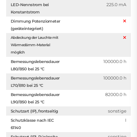
225.0 mA
LED-Nennstrom bei
Konstantstrom
Dimmung Potenziometer
(geräteintegriert)
Abdeckung der Leuchte mit
Wärmedämm-Material
möglich
100000.0 h
Bemessungslebensdauer
L80/B50 bei 25 °C
100000.0 h
Bemessungslebensdauer
L70/B10 bei 25 °C
82000.0 h
Bemessungslebensdauer
L90/B50 bei 25 °C
sonstige
Schutzart (IP), frontseitig
I
Schutzklasse nach IEC
61140
sonstige
Schutzart (IP), Rückseite