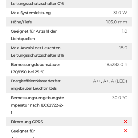
Leitungsschutzschalter C16
31.0 W
Max. Systemleistung
105.0 mm
Höhe/Tiefe
1.0
Geeignet für Anzahl der
Lichtquellen
18.0
Max. Anzahl der Leuchten
Leitungsschutzschalter B16
185282.0 h
Bemessungslebensdauer
L70/B50 bei 25 °C
A++, A+, A (LED)
Energieeffizienzklasse des fest
eingebauten Leuchtmittels
-30.0 °C
Bemessungsumgebungste
mperatur nach IEC62722-2-
1
Dimmung GPRS
Geeignet für