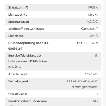
IP69K
Schutzart (IP)
direkt
Lichtaustritt
AC/DC
Spannungsart
Kunststoff
Werkstoff des Gehäuses
weiß
Lichtfarbe
650 °C - 30 s
Glühdrahtprüfung nach IEC
60695-2-11
B
Energieeffizienzklasse der
Lichtquelle nach EU-Richtlinie
2019/2015
Stecker
Anschlussart
LED-Betriebsgerät
Betriebsgerät
stromgesteuert
I
Schutzklasse
SDCM3
Farbkonsistenz (McAdam-