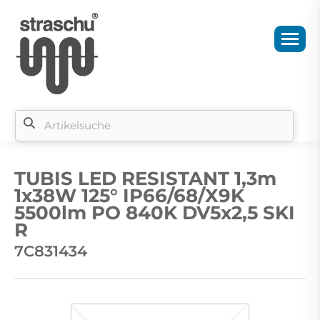
Si
b
TUBIS LED RESISTANT 1,3m
si
1x38W 125° IP66/68/X9K
5500lm PO 840K DV5x2,5 SKI
R
7C831434