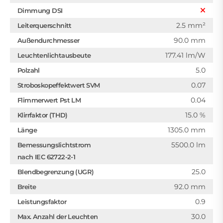
Dimmung DSI
2.5 mm²
Leiterquerschnitt
90.0 mm
Außendurchmesser
177.41 lm/W
Leuchtenlichtausbeute
5.0
Polzahl
0.07
Stroboskopeffektwert SVM
0.04
Flimmerwert Pst LM
15.0 %
Klirrfaktor (THD)
1305.0 mm
Länge
5500.0 lm
Bemessungslichtstrom
nach IEC 62722-2-1
25.0
Blendbegrenzung (UGR)
92.0 mm
Breite
0.9
Leistungsfaktor
30.0
Max. Anzahl der Leuchten