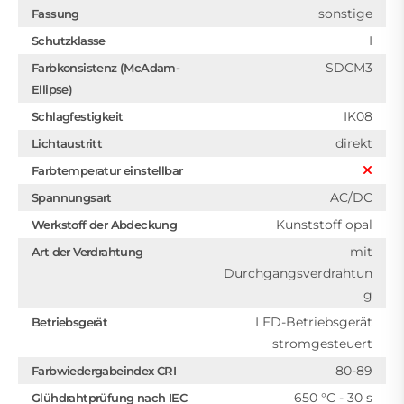
sonstige
Fassung
I
Schutzklasse
SDCM3
Farbkonsistenz (McAdam-
Ellipse)
IK08
Schlagfestigkeit
direkt
Lichtaustritt
Farbtemperatur einstellbar
AC/DC
Spannungsart
Kunststoff opal
Werkstoff der Abdeckung
mit
Art der Verdrahtung
Durchgangsverdrahtun
g
LED-Betriebsgerät
Betriebsgerät
stromgesteuert
80-89
Farbwiedergabeindex CRI
650 °C - 30 s
Glühdrahtprüfung nach IEC