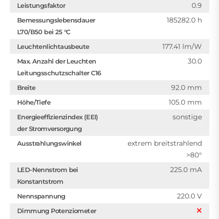
0.9
Leistungsfaktor
185282.0 h
Bemessungslebensdauer
L70/B50 bei 25 °C
177.41 lm/W
Leuchtenlichtausbeute
30.0
Max. Anzahl der Leuchten
Leitungsschutzschalter C16
92.0 mm
Breite
105.0 mm
Höhe/Tiefe
sonstige
Energieeffizienzindex (EEI)
der Stromversorgung
extrem breitstrahlend
Ausstrahlungswinkel
>80°
225.0 mA
LED-Nennstrom bei
Konstantstrom
220.0 V
Nennspannung
Dimmung Potenziometer