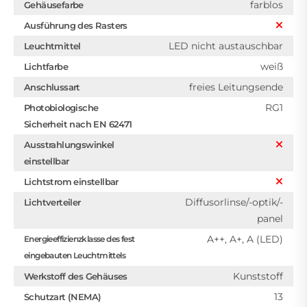
farblos
Gehäusefarbe
Ausführung des Rasters
LED nicht austauschbar
Leuchtmittel
weiß
Lichtfarbe
freies Leitungsende
Anschlussart
RG1
Photobiologische
Sicherheit nach EN 62471
Ausstrahlungswinkel
einstellbar
Lichtstrom einstellbar
Diffusorlinse/-optik/-
Lichtverteiler
panel
A++, A+, A (LED)
Energieeffizienzklasse des fest
eingebauten Leuchtmittels
Kunststoff
Werkstoff des Gehäuses
13
Schutzart (NEMA)