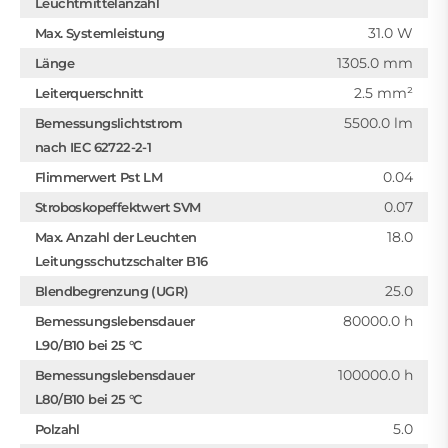
Leuchtmittelanzahl
31.0 W
Max. Systemleistung
1305.0 mm
Länge
2.5 mm²
Leiterquerschnitt
5500.0 lm
Bemessungslichtstrom
nach IEC 62722-2-1
0.04
Flimmerwert Pst LM
0.07
Stroboskopeffektwert SVM
18.0
Max. Anzahl der Leuchten
Leitungsschutzschalter B16
25.0
Blendbegrenzung (UGR)
80000.0 h
Bemessungslebensdauer
L90/B10 bei 25 °C
100000.0 h
Bemessungslebensdauer
L80/B10 bei 25 °C
5.0
Polzahl