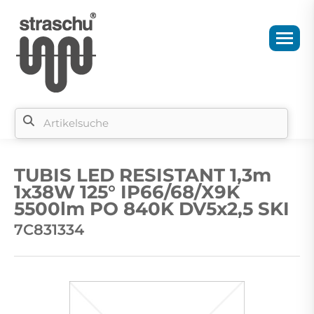
Si
b
TUBIS LED RESISTANT 1,3m
si
1x38W 125° IP66/68/X9K
5500lm PO 840K DV5x2,5 SKI
7C831334