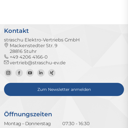
Kontakt
straschu Elektro-Vertriebs GmbH
Mackenstedter Str. 9
28816 Stuhr
+49 4206 4166-0
vertrieb@straschu-ev.de
Zum
Zur
Zum
Zum
Zum
Instagram-
Facebook-
YouTube-
LinkedIn-
Xing-
Zum Newsletter anmelden
Profil
Seite
Kanal
Profil
Profil
Öffnungszeiten
Montag – Donnerstag
07:30 - 16:30