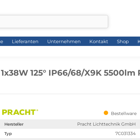
ce
Lieferanten
Unternehmen
Kontakt
Shop
K
ce
Lieferanten
Unternehmen
Kontakt
Shop
K
1x38W 125° IP66/68/X9K 5500lm 
Bestellware
Pracht Lichttechnik GmbH
Hersteller
7C031334
Typ