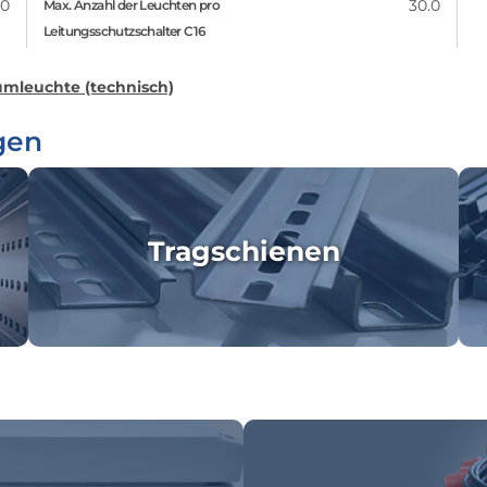
.0
30.0
Max. Anzahl der Leuchten pro
Leitungsschutzschalter C16
mleuchte (technisch)
gen
Tragschienen