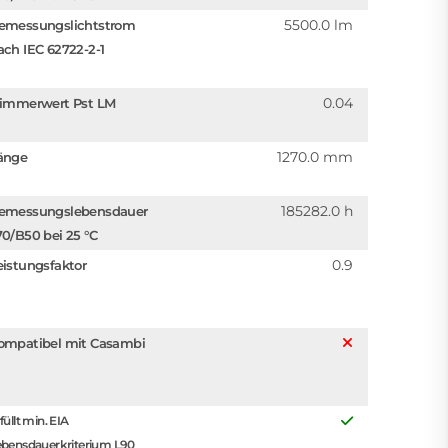
5500.0 lm
emessungslichtstrom
ach IEC 62722-2-1
0.04
limmerwert Pst LM
1270.0 mm
änge
185282.0 h
emessungslebensdauer
70/B50 bei 25 °C
0.9
eistungsfaktor
ompatibel mit Casambi
füllt min. EIA
ebensdauerkriterium L90