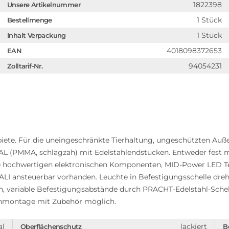
1822398
Unsere Artikelnummer
1 Stück
Bestellmenge
1 Stück
Inhalt Verpackung
4018098372653
EAN
94054231
Zolltarif-Nr.
ete. Für die uneingeschränkte Tierhaltung, ungeschützten Auß
 (PMMA, schlagzäh) mit Edelstahlendstücken. Entweder fest m
ve hochwertigen elektronischen Komponenten, MID-Power LED Te
ALI ansteuerbar vorhanden. Leuchte in Befestigungsschelle dre
n, variable Befestigungsabstände durch PRACHT-Edelstahl-Schel
nmontage mit Zubehör möglich.
al
lackiert
Oberflächenschutz
B