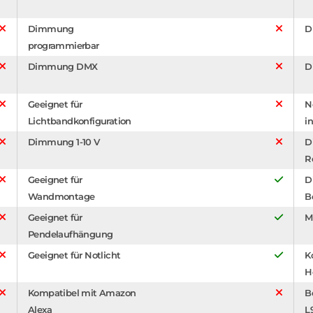
Dimmung
D
programmierbar
Dimmung DMX
D
Geeignet für
N
Lichtbandkonfiguration
in
Dimmung 1-10 V
D
R
Geeignet für
D
Wandmontage
B
Geeignet für
M
Pendelaufhängung
Geeignet für Notlicht
K
H
Kompatibel mit Amazon
B
Alexa
L