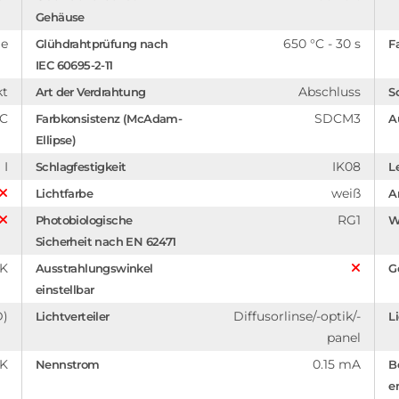
Gehäuse
ge
650 °C - 30 s
Glühdrahtprüfung nach
F
IEC 60695-2-11
kt
Abschluss
Art der Verdrahtung
S
C
SDCM3
Farbkonsistenz (McAdam-
A
Ellipse)
I
IK08
Schlagfestigkeit
L
weiß
Lichtfarbe
A
RG1
Photobiologische
W
Sicherheit nach EN 62471
9K
Ausstrahlungswinkel
G
einstellbar
D)
Diffusorlinse/-optik/-
Lichtverteiler
L
panel
 K
0.15 mA
Nennstrom
B
e