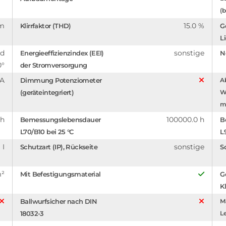
(b
m
15.0 %
Klirrfaktor (THD)
G
L
nd
sonstige
Energieeffizienzindex (EEI)
N
0°
der Stromversorgung
mA
Dimmung Potenziometer
A
(geräteintegriert)
W
m
 h
100000.0 h
Bemessungslebensdauer
B
L70/B10 bei 25 °C
L
I
sonstige
Schutzart (IP), Rückseite
Sc
m²
Mit Befestigungsmaterial
G
K
Ballwurfsicher nach DIN
Ma
18032-3
Le