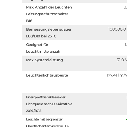
18
Max. Anzahl der Leuchten
Leitungsschutzschalter
B16
100000.0
Bemessungslebensdauer
L80/B10 bei 25 °C
1
Geeignet für
Leuchtmittelanzahl
31.0
Max. Systemleistung
177.41 lm
Leuchtenlichtausbeute
Energieeffizienzklasse der
Lichtquelle nach EU-Richtlinie
2019/2015
Leuchte mit begrenzter
Oberflächentemperatur "D-