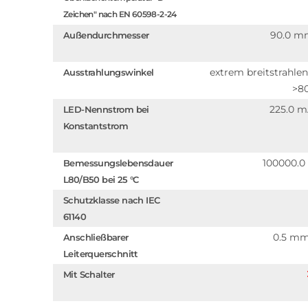
Zeichen" nach EN 60598-2-24
90.0 m
Außendurchmesser
extrem breitstrahle
Ausstrahlungswinkel
>8
225.0 
LED-Nennstrom bei
Konstantstrom
100000.0
Bemessungslebensdauer
L80/B50 bei 25 °C
Schutzklasse nach IEC
61140
0.5 m
Anschließbarer
Leiterquerschnitt
Mit Schalter