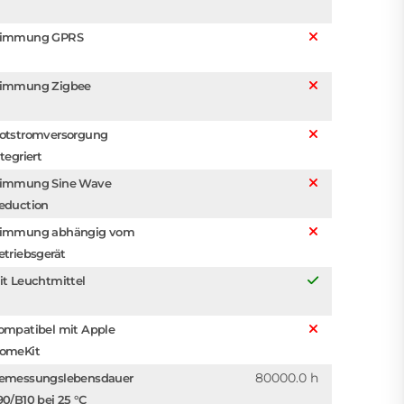
immung GPRS
immung Zigbee
otstromversorgung
tegriert
immung Sine Wave
eduction
immung abhängig vom
etriebsgerät
it Leuchtmittel
ompatibel mit Apple
omeKit
80000.0 h
emessungslebensdauer
90/B10 bei 25 °C