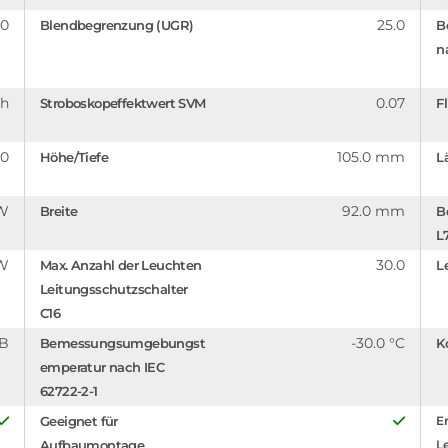
.0
25.0
Blendbegrenzung (UGR)
B
n
 h
0.07
Stroboskopeffektwert SVM
F
.0
105.0 mm
Höhe/Tiefe
L
 W
92.0 mm
Breite
B
L
/W
30.0
Max. Anzahl der Leuchten
L
Leitungsschutzschalter
C16
B
-30.0 °C
Bemessungsumgebungst
K
emperatur nach IEC
62722-2-1
Geeignet für
Er
Aufbaumontage
L