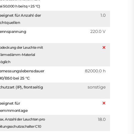
ei 50.000 h bei tq = 25 °C)
1.0
eeignet für Anzahl der
ichtquellen
220.0 V
ennspannung
bdeckung der Leuchte mit
ärmedämm-Material
öglich
82000.0 h
emessungslebensdauer
90/B50 bei 25 °C
sonstige
hutzart (IP), frontseitig
eeignet für
lemmmontage
18.0
x. Anzahl der Leuchten pro
itungsschutzschalter C10