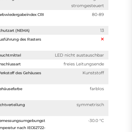
stromgesteuert
80-89
arbwiedergabeindex CRI
13
chutzart (NEMA)
usführung des Rasters
LED nicht austauschbar
euchtmittel
freies Leitungsende
nschlussart
Kunststoff
erkstoff des Gehäuses
farblos
ehäusefarbe
symmetrisch
ichtverteilung
-30.0 °C
emessungsumgebungst
mperatur nach IEC62722-