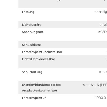
sonsti
Fassung
dire
Lichtaustritt
AC/D
Spannungsart
Schutzklasse
Farbtemperatur einstellbar
Lichtstrom einstellbar
IP6
Schutzart (IP)
A++, A+, A (LE
Energieeffizienzklasse des fest
eingebauten Leuchtmittels
4000.0
Farbtemperatur