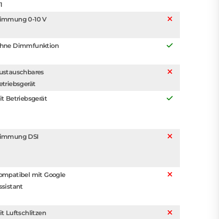
1
immung 0-10 V
hne Dimmfunktion
ustauschbares
etriebsgerät
it Betriebsgerät
immung DSI
ompatibel mit Google
ssistant
it Luftschlitzen