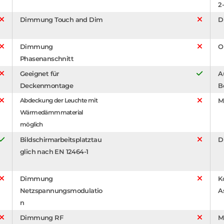
2-
Dimmung Touch and Dim
D
Dimmung
O
Phasenanschnitt
Geeignet für
A
Deckenmontage
B
Abdeckung der Leuchte mit
M
Wärmedämmmaterial
möglich
Bildschirmarbeitsplatztau
D
glich nach EN 12464-1
Dimmung
K
Netzspannungsmodulatio
A
n
Dimmung RF
M