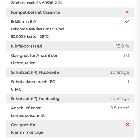
Zeichen" nach EN 60598-2-24
Kompatibel mit Casambi
Erfüllt min. EIA
Lebensdauerkriterium L90 (bei
50.000 h bei tq = 25 °C)
15.0 %
Klirrfaktor (THD)
1.0
Geeignet für Anzahl der
Lichtquellen
sonstige
Schutzart (IP), Rückseite
I
Schutzklasse nach IEC
61140
sonstige
Schutzart (IP), frontseitig
0.5 mm²
Anschließbarer
Leiterquerschnitt
Geeignet für
Klemmmontage