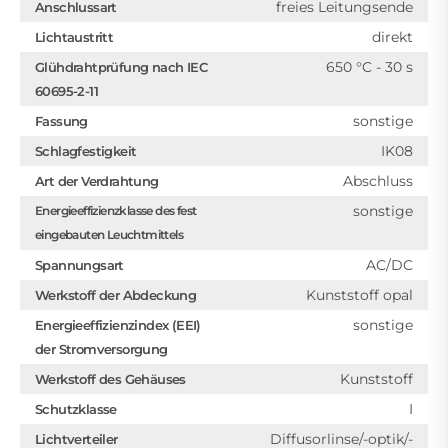
freies Leitungsende
Anschlussart
direkt
Lichtaustritt
650 °C - 30 s
Glühdrahtprüfung nach IEC
60695-2-11
sonstige
Fassung
IK08
Schlagfestigkeit
Abschluss
Art der Verdrahtung
sonstige
Energieeffizienzklasse des fest
eingebauten Leuchtmittels
AC/DC
Spannungsart
Kunststoff opal
Werkstoff der Abdeckung
sonstige
Energieeffizienzindex (EEI)
der Stromversorgung
Kunststoff
Werkstoff des Gehäuses
I
Schutzklasse
Diffusorlinse/-optik/-
Lichtverteiler