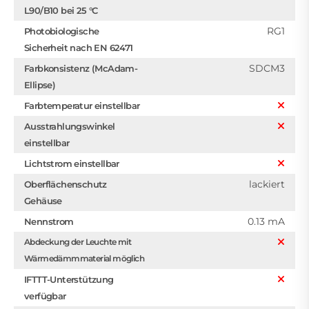
L90/B10 bei 25 °C
RG1
Photobiologische
Sicherheit nach EN 62471
SDCM3
Farbkonsistenz (McAdam-
Ellipse)
Farbtemperatur einstellbar
Ausstrahlungswinkel
einstellbar
Lichtstrom einstellbar
lackiert
Oberflächenschutz
Gehäuse
0.13 mA
Nennstrom
Abdeckung der Leuchte mit
Wärmedämmmaterial möglich
IFTTT-Unterstützung
verfügbar