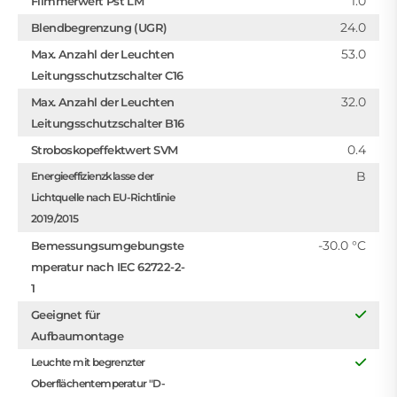
1.0
Flimmerwert Pst LM
24.0
Blendbegrenzung (UGR)
53.0
Max. Anzahl der Leuchten
Leitungsschutzschalter C16
32.0
Max. Anzahl der Leuchten
Leitungsschutzschalter B16
0.4
Stroboskopeffektwert SVM
B
Energieeffizienzklasse der
Lichtquelle nach EU-Richtlinie
2019/2015
-30.0 °C
Bemessungsumgebungste
mperatur nach IEC 62722-2-
1
Geeignet für
Aufbaumontage
Leuchte mit begrenzter
Oberflächentemperatur "D-