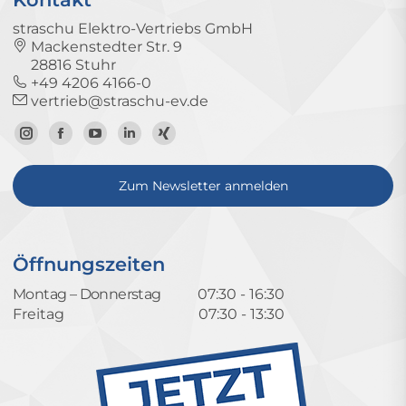
straschu Elektro-Vertriebs GmbH
Mackenstedter Str. 9
28816 Stuhr
+49 4206 4166-0
vertrieb@straschu-ev.de
Zum
Zur
Zum
Zum
Zum
Instagram-
Facebook-
YouTube-
LinkedIn-
Xing-
Zum Newsletter anmelden
Profil
Seite
Kanal
Profil
Profil
Öffnungszeiten
Montag – Donnerstag
07:30 - 16:30
Freitag
07:30 - 13:30