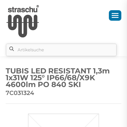
Si
b
TUBIS LED RESISTANT 1,3m
si
1x31W 125° IP66/68/X9K
4600lm PO 840 SKI
7C031324