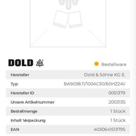
Bestellware
Dold & Söhne KG E.
Hersteller
BA9038.11/100AC50/60HZ24V
Typ
0051379
Hersteller ID
2003135
Unsere Artikelnummer
1 Stück
Bestellmenge
1 Stück
Inhalt Verpackung
4030641513795
EAN