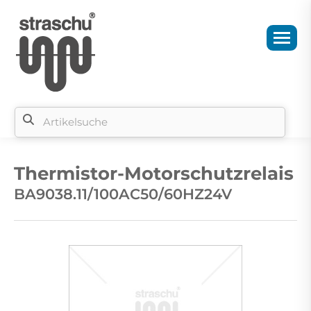
Si
b
Thermistor-Motorschutzrelais
si
BA9038.11/100AC50/60HZ24V