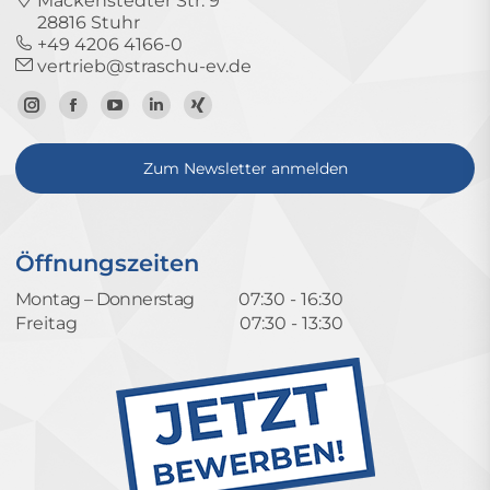
Mackenstedter Str. 9
28816 Stuhr
+49 4206 4166-0
vertrieb@straschu-ev.de
Zum
Zur
Zum
Zum
Zum
Instagram-
Facebook-
YouTube-
LinkedIn-
Xing-
Zum Newsletter anmelden
Profil
Seite
Kanal
Profil
Profil
Öffnungszeiten
Montag – Donnerstag
07:30 - 16:30
Freitag
07:30 - 13:30