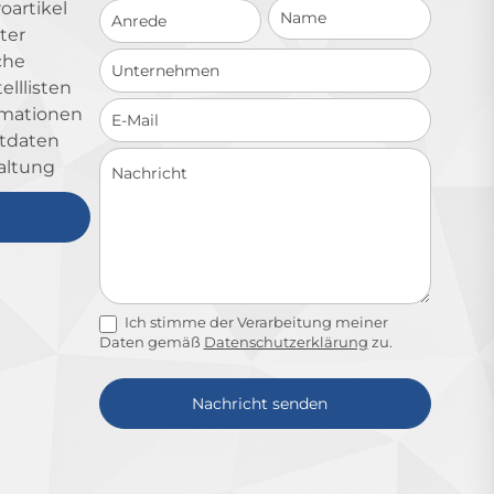
Schnellkontakt
oartikel
ter
che
lllisten
ormationen
ktdaten
altung
Ich stimme der Verarbeitung meiner
Daten gemäß
Datenschutzerklärung
zu.
Nachricht senden
Alternative: