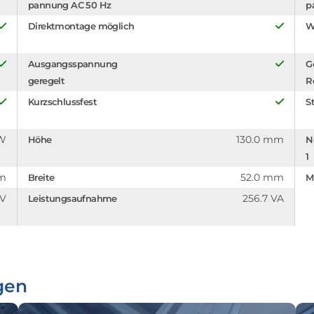
pannung AC 50 Hz
p
Direktmontage möglich
W
Ausgangsspannung
G
geregelt
R
Kurzschlussfest
St
 W
130.0 mm
Höhe
N
1
mm
52.0 mm
Breite
M
 V
256.7 VA
Leistungsaufnahme
gen