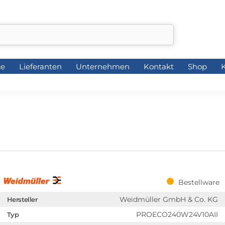
ce
Lieferanten
Unternehmen
Kontakt
Shop
K
ce
Lieferanten
Unternehmen
Kontakt
Shop
K
Bestellware
Weidmüller GmbH & Co. KG
Hersteller
PROECO240W24V10AII
Typ