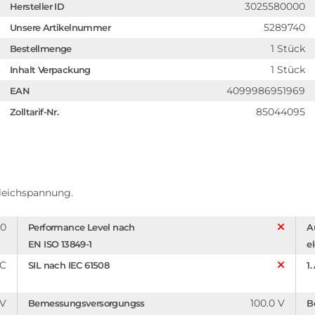
3025580000
Hersteller ID
5289740
Unsere Artikelnummer
1 Stück
Bestellmenge
1 Stück
Inhalt Verpackung
4099986951969
EAN
85044095
Zolltarif-Nr.
Gleichspannung.
20
Performance Level nach
A
EN ISO 13849-1
e
C
SIL nach IEC 61508
1
 V
100.0 V
Bemessungsversorgungss
B