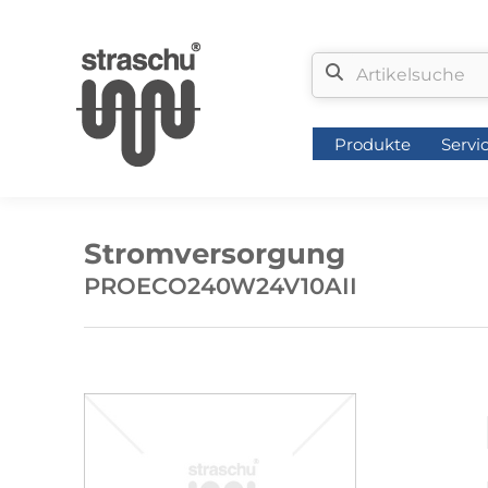
Produkte
Servi
Produkte
Servi
Stromversorgung
PROECO240W24V10AII