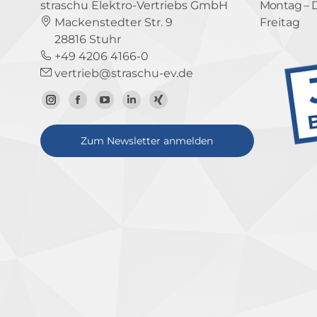
straschu Elektro-Vertriebs GmbH
Montag – 
Mackenstedter Str. 9
Freitag
28816 Stuhr
+49 4206 4166-0
vertrieb@straschu-ev.de
Zum
Zur
Zum
Zum
Zum
Instagram-
Facebook-
YouTube-
LinkedIn-
Xing-
Zum Newsletter anmelden
Profil
Seite
Kanal
Profil
Profil