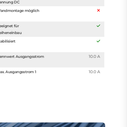
annung DC
andmontage möglich
eeignet für
eiheneinbau
abilisiert
10.0 A
ennwert Ausgangsstrom
10.0 A
ax. Ausgangsstrom 1