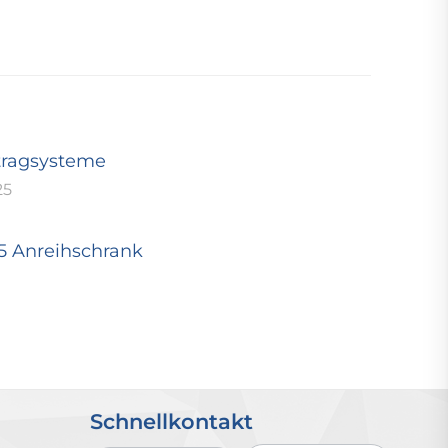
tragsysteme
25
25 Anreihschrank
Schnellkontakt