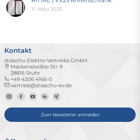
RITTAL | VX25 Anreihschrank
11. März 2025
Kontakt
straschu Elektro-Vertriebs GmbH
Mackenstedter Str. 9
28816 Stuhr
+49 4206 4166-0
vertrieb@straschu-ev.de
Zum
Zur
Zum
Zum
Zum
Instagram-
Facebook-
YouTube-
LinkedIn-
Xing-
Zum Newsletter anmelden
Profil
Seite
Kanal
Profil
Profil