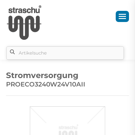
Si
b
Stromversorgung
si
PROECO3240W24V10AII