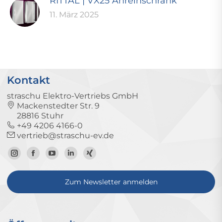
RITTAL | VX25 Anreihschrank
11. März 2025
Kontakt
straschu Elektro-Vertriebs GmbH
Mackenstedter Str. 9
28816 Stuhr
+49 4206 4166-0
vertrieb@straschu-ev.de
Zum
Zur
Zum
Zum
Zum
Instagram-
Facebook-
YouTube-
LinkedIn-
Xing-
Zum Newsletter anmelden
Profil
Seite
Kanal
Profil
Profil