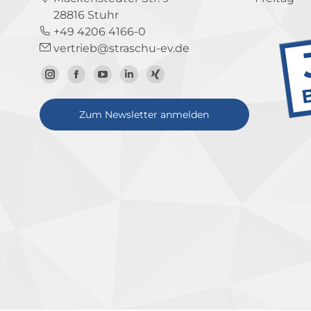
28816 Stuhr
+49 4206 4166-0
vertrieb@straschu-ev.de
Zum
Zur
Zum
Zum
Zum
Instagram-
Facebook-
YouTube-
LinkedIn-
Xing-
Zum Newsletter anmelden
Profil
Seite
Kanal
Profil
Profil