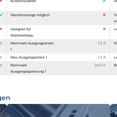
Kurzschlussfest
St
Wandmontage möglich
T
m
Geeignet für
L
Reiheneinbau
mm
1.3 A
Nennwert Ausgangsstrom
E
1
m
1.3 A
Max. Ausgangsstrom 1
L
mm
24.0 V
Nennwert
B
Ausgangsspannung 1
gen