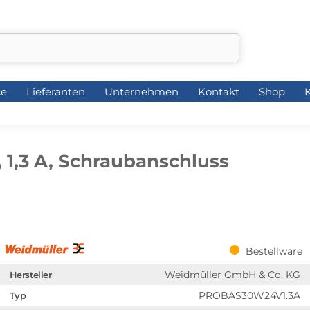
ce
Lieferanten
Unternehmen
Kontakt
Shop
K
ce
Lieferanten
Unternehmen
Kontakt
Shop
K
 1,3 A, Schraubanschluss
Bestellware
Weidmüller GmbH & Co. KG
Hersteller
PROBAS30W24V1.3A
Typ