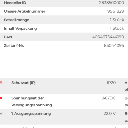
2838500000
Hersteller ID
9961829
Unsere Artikelnummer
1 Stück
Bestellmenge
1 Stück
Inhalt Verpackung
4064675444190
EAN
85044095
Zolltarif-Nr.
IP20
Schutzart (IP)
A
e
AC/DC
Spannungsart der
B
Versorgungsspannung
p
 V
22.0 V
1. Ausgangsspannung
B
p