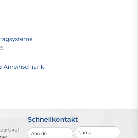
tragsysteme
25
25 Anreihschrank
Schnellkontakt
Schnellkontakt
oartikel
ter