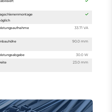
abilisiert
ragschienenmontage
öglich
33.71 VA
eistungsaufnahme
90.0 mm
inbauhöhe
30.0 W
eistungsabgabe
23.0 mm
reite