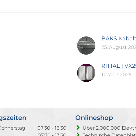
BAKS Kabel
25. August 20
RITTAL | VX
11. März 2025
gszeiten
Onlineshop
Donnerstag
07:30 - 16:30
Über 2.000.000 Elektr
07:30 - 13:30
Technische Datenblät