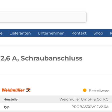
ce
Lieferanten
Unternehmen
Kontakt
Shop
K
ce
Lieferanten
Unternehmen
Kontakt
Shop
K
 2,6 A, Schraubanschluss
Bestellware
Weidmüller GmbH & Co. KG
Hersteller
PROBAS30W12V2.6A
Typ