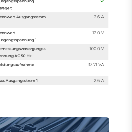
usgangsspannung
eregelt
2.6 A
ennwert Ausgangsstrom
12.0 V
ennwert
usgangsspannung 1
100.0 V
emessungsversorgungss
annung AC 50 Hz
33.71 VA
eistungsaufnahme
2.6 A
ax. Ausgangsstrom 1