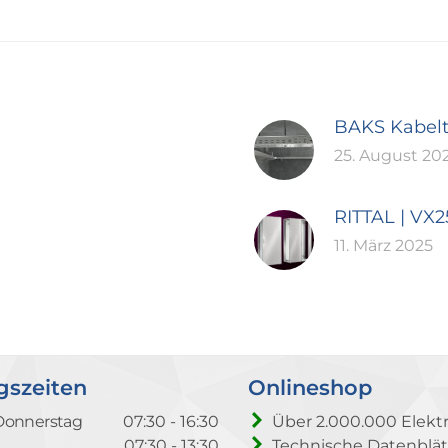
BAKS Kabel
25. August 20
RITTAL | VX
11. März 2025
gszeiten
Onlineshop
Donnerstag
07:30 - 16:30
Über 2.000.000 Elektr
07:30 - 13:30
Technische Datenblät