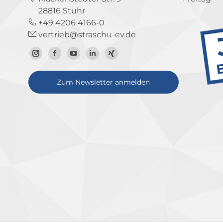
28816 Stuhr
+49 4206 4166-0
vertrieb@straschu-ev.de
Zum
Zur
Zum
Zum
Zum
Instagram-
Facebook-
YouTube-
LinkedIn-
Xing-
Zum Newsletter anmelden
Profil
Seite
Kanal
Profil
Profil