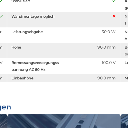
Stabilisiert
A
g
Wandmontage möglich
N
1
mm
30.0 W
Leistungsabgabe
N
A
mm
90.0 mm
Höhe
B
p
 V
100.0 V
Bemessungsversorgungss
L
pannung AC 60 Hz
mm
90.0 mm
Einbauhöhe
M
gen