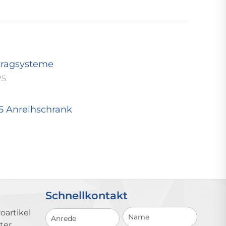
tragsysteme
25
25 Anreihschrank
Schnellkontakt
Schnellkontakt
oartikel
ter