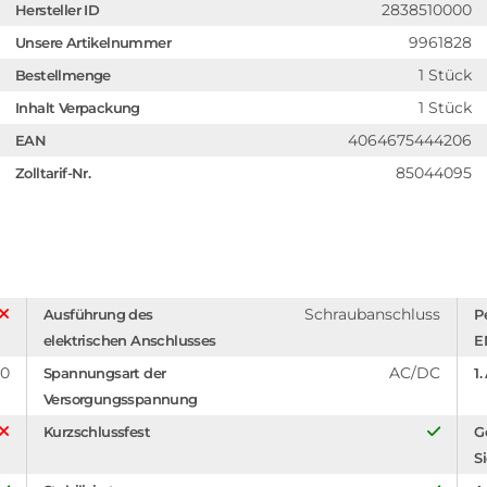
2838510000
Hersteller ID
9961828
Unsere Artikelnummer
1 Stück
Bestellmenge
1 Stück
Inhalt Verpackung
4064675444206
EAN
85044095
Zolltarif-Nr.
Schraubanschluss
Ausführung des
P
elektrischen Anschlusses
E
20
AC/DC
Spannungsart der
1
Versorgungsspannung
Kurzschlussfest
G
S