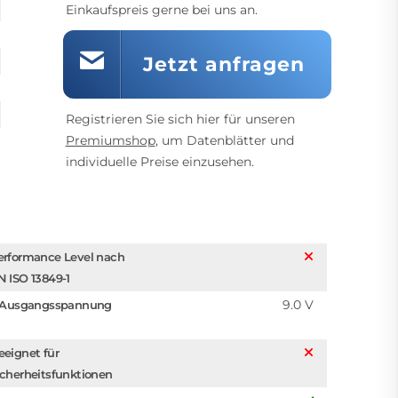
Einkaufspreis gerne bei uns an.
Jetzt anfragen
Registrieren Sie sich hier für unseren
Premiumshop
, um Datenblätter und
individuelle Preise einzusehen.
erformance Level nach
N ISO 13849-1
9.0 V
. Ausgangsspannung
eeignet für
icherheitsfunktionen