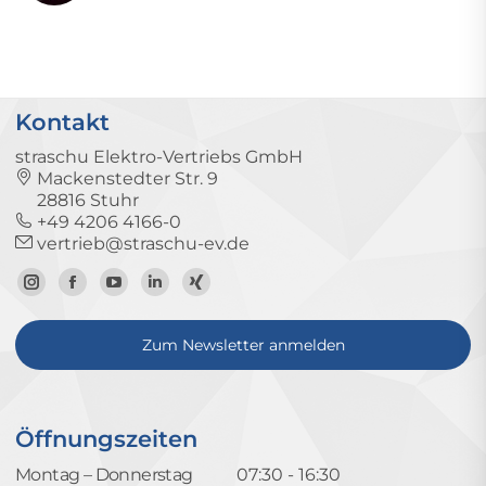
Kontakt
straschu Elektro-Vertriebs GmbH
Mackenstedter Str. 9
28816 Stuhr
+49 4206 4166-0
vertrieb@straschu-ev.de
Zum
Zur
Zum
Zum
Zum
Instagram-
Facebook-
YouTube-
LinkedIn-
Xing-
Zum Newsletter anmelden
Profil
Seite
Kanal
Profil
Profil
Öffnungszeiten
Montag – Donnerstag
07:30 - 16:30