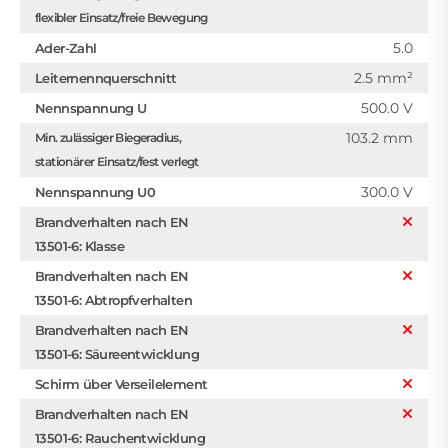
flexibler Einsatz/freie Bewegung
5.0
Ader-Zahl
2.5 mm²
Leiternennquerschnitt
500.0 V
Nennspannung U
103.2 mm
Min. zulässiger Biegeradius,
stationärer Einsatz/fest verlegt
300.0 V
Nennspannung U0
Brandverhalten nach EN
13501-6: Klasse
Brandverhalten nach EN
13501-6: Abtropfverhalten
Brandverhalten nach EN
13501-6: Säureentwicklung
Schirm über Verseilelement
Brandverhalten nach EN
13501-6: Rauchentwicklung