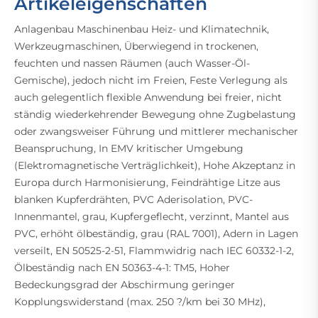
Artikeleigenschaften
Anlagenbau Maschinenbau Heiz- und Klimatechnik,
Werkzeugmaschinen, Überwiegend in trockenen,
feuchten und nassen Räumen (auch Wasser-Öl-
Gemische), jedoch nicht im Freien, Feste Verlegung als
auch gelegentlich flexible Anwendung bei freier, nicht
ständig wiederkehrender Bewegung ohne Zugbelastung
oder zwangsweiser Führung und mittlerer mechanischer
Beanspruchung, In EMV kritischer Umgebung
(Elektromagnetische Verträglichkeit), Hohe Akzeptanz in
Europa durch Harmonisierung, Feindrähtige Litze aus
blanken Kupferdrähten, PVC Aderisolation, PVC-
Innenmantel, grau, Kupfergeflecht, verzinnt, Mantel aus
PVC, erhöht ölbeständig, grau (RAL 7001), Adern in Lagen
verseilt, EN 50525-2-51, Flammwidrig nach IEC 60332-1-2,
Ölbeständig nach EN 50363-4-1: TM5, Hoher
Bedeckungsgrad der Abschirmung geringer
Kopplungswiderstand (max. 250 ?/km bei 30 MHz),