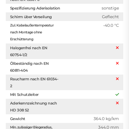
sonstige
Spezifizierung Aderisolation
Geflecht
Schirm über Verseilung
-40.0 °C
Zul. Kabelaußentemperatur
nach Montage ohne
Erschütterung
Halogenfrei nach EN
60754-1/2
Ölbeständig nach EN
60811-404
Raucharm nach EN 61034-
2
Mit Schutzleiter
Aderkennzeichnung nach
HD 308 S2
364.0 kg/km
Gewicht
344.0 mm
Min. zulässiger Biegeradius,