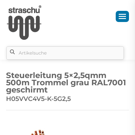
Si
b
Steuerleitung 5×2,5qmm
si
500m Trommel grau RAL7001
geschirmt
H05VVC4V5-K-5G2,5