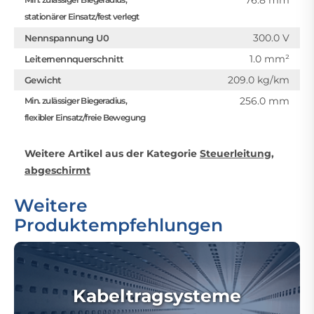
76.8 mm
stationärer Einsatz/fest verlegt
300.0 V
Nennspannung U0
1.0 mm²
Leiternennquerschnitt
209.0 kg/km
Gewicht
256.0 mm
Min. zulässiger Biegeradius,
flexibler Einsatz/freie Bewegung
Weitere Artikel aus der Kategorie
Steuerleitung,
abgeschirmt
Weitere
Produktempfehlungen
Kabeltragsysteme