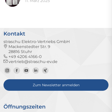
11. März 2025
Kontakt
straschu Elektro-Vertriebs GmbH
Mackenstedter Str. 9
28816 Stuhr
+49 4206 4166-0
vertrieb@straschu-ev.de
Zum
Zur
Zum
Zum
Zum
Instagram-
Facebook-
YouTube-
LinkedIn-
Xing-
Zum Newsletter anmelden
Profil
Seite
Kanal
Profil
Profil
Öffnungszeiten