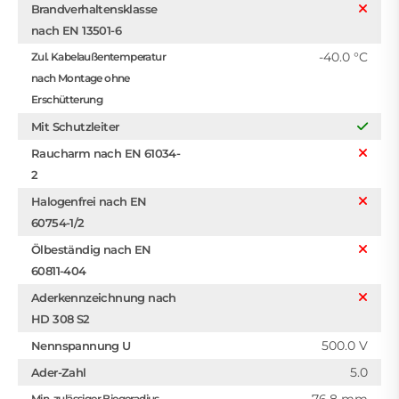
Brandverhaltensklasse
nach EN 13501-6
-40.0 °C
Zul. Kabelaußentemperatur
nach Montage ohne
Erschütterung
Mit Schutzleiter
Raucharm nach EN 61034-
2
Halogenfrei nach EN
60754-1/2
Ölbeständig nach EN
60811-404
Aderkennzeichnung nach
HD 308 S2
500.0 V
Nennspannung U
5.0
Ader-Zahl
Min. zulässiger Biegeradius,