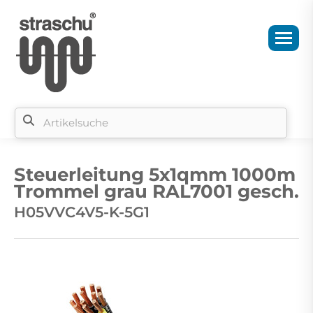
Si
b
Steuerleitung 5x1qmm 1000m
si
Trommel grau RAL7001 gesch.
H05VVC4V5-K-5G1