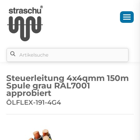
Si
b
Steuerleitung 4x4qmm 150m
si
Spule grau RAL7001
approbiert
ÖLFLEX-191-4G4