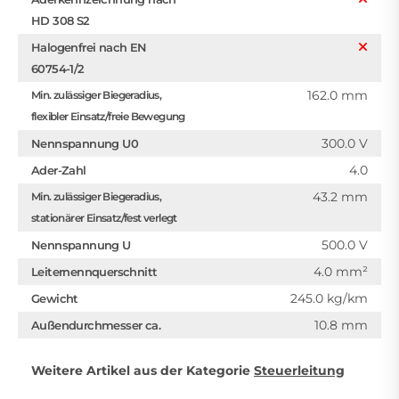
HD 308 S2
Halogenfrei nach EN
60754-1/2
162.0 mm
Min. zulässiger Biegeradius,
flexibler Einsatz/freie Bewegung
300.0 V
Nennspannung U0
4.0
Ader-Zahl
43.2 mm
Min. zulässiger Biegeradius,
stationärer Einsatz/fest verlegt
500.0 V
Nennspannung U
4.0 mm²
Leiternennquerschnitt
245.0 kg/km
Gewicht
10.8 mm
Außendurchmesser ca.
Weitere Artikel aus der Kategorie
Steuerleitung