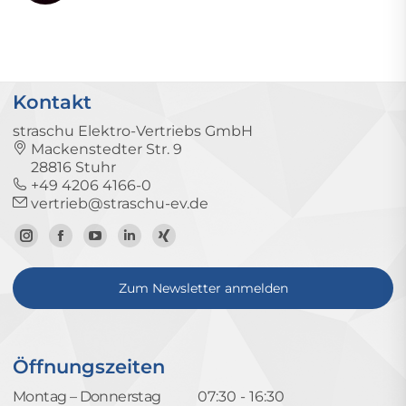
Kontakt
straschu Elektro-Vertriebs GmbH
Mackenstedter Str. 9
28816 Stuhr
+49 4206 4166-0
vertrieb@straschu-ev.de
Zum
Zur
Zum
Zum
Zum
Instagram-
Facebook-
YouTube-
LinkedIn-
Xing-
Zum Newsletter anmelden
Profil
Seite
Kanal
Profil
Profil
Öffnungszeiten
Montag – Donnerstag
07:30 - 16:30