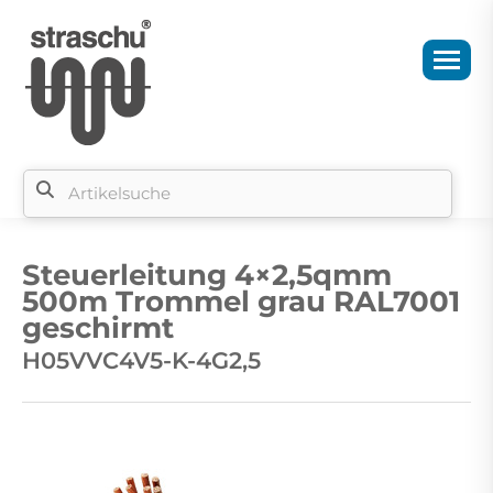
Si
b
Steuerleitung 4×2,5qmm
si
500m Trommel grau RAL7001
geschirmt
H05VVC4V5-K-4G2,5