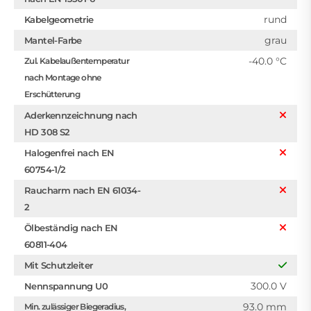
rund
Kabelgeometrie
grau
Mantel-Farbe
-40.0 °C
Zul. Kabelaußentemperatur
nach Montage ohne
Erschütterung
Aderkennzeichnung nach
HD 308 S2
Halogenfrei nach EN
60754-1/2
Raucharm nach EN 61034-
2
Ölbeständig nach EN
60811-404
Mit Schutzleiter
300.0 V
Nennspannung U0
93.0 mm
Min. zulässiger Biegeradius,