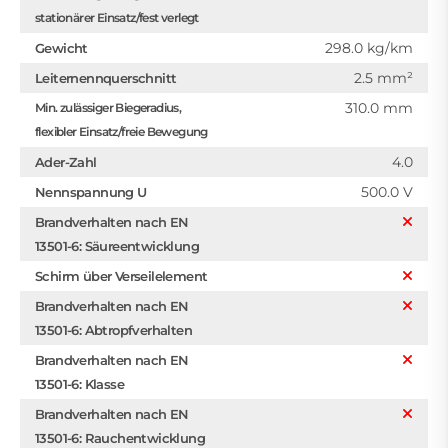
stationärer Einsatz/fest verlegt
298.0 kg/km
Gewicht
2.5 mm²
Leiternennquerschnitt
310.0 mm
Min. zulässiger Biegeradius,
flexibler Einsatz/freie Bewegung
4.0
Ader-Zahl
500.0 V
Nennspannung U
Brandverhalten nach EN
13501-6: Säureentwicklung
Schirm über Verseilelement
Brandverhalten nach EN
13501-6: Abtropfverhalten
Brandverhalten nach EN
13501-6: Klasse
Brandverhalten nach EN
13501-6: Rauchentwicklung