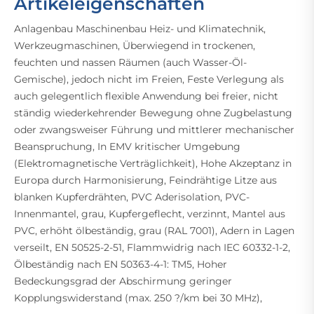
Artikeleigenschaften
Anlagenbau Maschinenbau Heiz- und Klimatechnik,
Werkzeugmaschinen, Überwiegend in trockenen,
feuchten und nassen Räumen (auch Wasser-Öl-
Gemische), jedoch nicht im Freien, Feste Verlegung als
auch gelegentlich flexible Anwendung bei freier, nicht
ständig wiederkehrender Bewegung ohne Zugbelastung
oder zwangsweiser Führung und mittlerer mechanischer
Beanspruchung, In EMV kritischer Umgebung
(Elektromagnetische Verträglichkeit), Hohe Akzeptanz in
Europa durch Harmonisierung, Feindrähtige Litze aus
blanken Kupferdrähten, PVC Aderisolation, PVC-
Innenmantel, grau, Kupfergeflecht, verzinnt, Mantel aus
PVC, erhöht ölbeständig, grau (RAL 7001), Adern in Lagen
verseilt, EN 50525-2-51, Flammwidrig nach IEC 60332-1-2,
Ölbeständig nach EN 50363-4-1: TM5, Hoher
Bedeckungsgrad der Abschirmung geringer
Kopplungswiderstand (max. 250 ?/km bei 30 MHz),