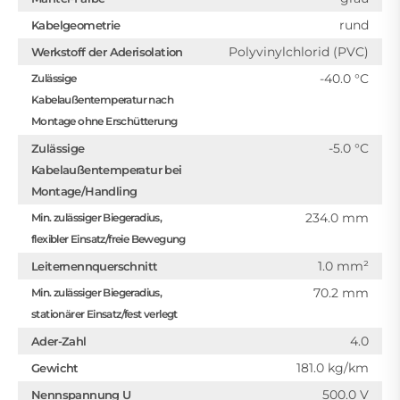
rund
Kabelgeometrie
Polyvinylchlorid (PVC)
Werkstoff der Aderisolation
-40.0 °C
Zulässige
Kabelaußentemperatur nach
Montage ohne Erschütterung
-5.0 °C
Zulässige
Kabelaußentemperatur bei
Montage/Handling
234.0 mm
Min. zulässiger Biegeradius,
flexibler Einsatz/freie Bewegung
1.0 mm²
Leiternennquerschnitt
70.2 mm
Min. zulässiger Biegeradius,
stationärer Einsatz/fest verlegt
4.0
Ader-Zahl
181.0 kg/km
Gewicht
500.0 V
Nennspannung U