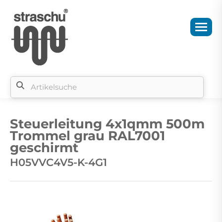
Si
b
Steuerleitung 4x1qmm 500m
si
Trommel grau RAL7001
geschirmt
H05VVC4V5-K-4G1