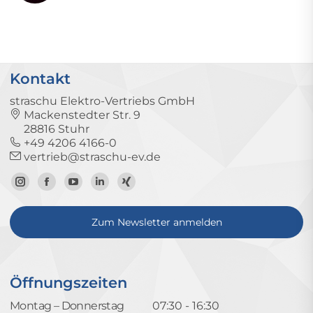
Kontakt
straschu Elektro-Vertriebs GmbH
Mackenstedter Str. 9
28816 Stuhr
+49 4206 4166-0
vertrieb@straschu-ev.de
Zum
Zur
Zum
Zum
Zum
Instagram-
Facebook-
YouTube-
LinkedIn-
Xing-
Zum Newsletter anmelden
Profil
Seite
Kanal
Profil
Profil
Öffnungszeiten
Montag – Donnerstag
07:30 - 16:30