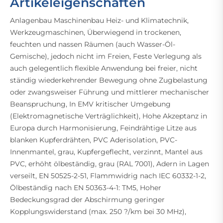
Artikeleigenschaften
Anlagenbau Maschinenbau Heiz- und Klimatechnik,
Werkzeugmaschinen, Überwiegend in trockenen,
feuchten und nassen Räumen (auch Wasser-Öl-
Gemische), jedoch nicht im Freien, Feste Verlegung als
auch gelegentlich flexible Anwendung bei freier, nicht
ständig wiederkehrender Bewegung ohne Zugbelastung
oder zwangsweiser Führung und mittlerer mechanischer
Beanspruchung, In EMV kritischer Umgebung
(Elektromagnetische Verträglichkeit), Hohe Akzeptanz in
Europa durch Harmonisierung, Feindrähtige Litze aus
blanken Kupferdrähten, PVC Aderisolation, PVC-
Innenmantel, grau, Kupfergeflecht, verzinnt, Mantel aus
PVC, erhöht ölbeständig, grau (RAL 7001), Adern in Lagen
verseilt, EN 50525-2-51, Flammwidrig nach IEC 60332-1-2,
Ölbeständig nach EN 50363-4-1: TM5, Hoher
Bedeckungsgrad der Abschirmung geringer
Kopplungswiderstand (max. 250 ?/km bei 30 MHz),