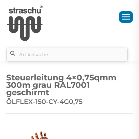
Si
b
Steuerleitung 4×0,75qmm
si
300m grau RAL7001
geschirmt
ÖLFLEX-150-CY-4G0,75