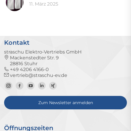
11. März 2025
Kontakt
straschu Elektro-Vertriebs GmbH
Mackenstedter Str. 9
28816 Stuhr
+49 4206 4166-0
vertrieb@straschu-ev.de
Zum
Zur
Zum
Zum
Zum
Instagram-
Facebook-
YouTube-
LinkedIn-
Xing-
Zum Newsletter anmelden
Profil
Seite
Kanal
Profil
Profil
Öffnungszeiten