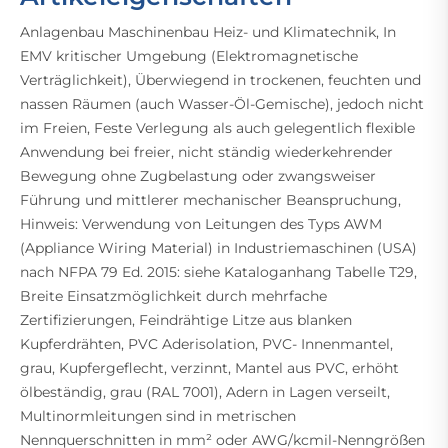
Anlagenbau Maschinenbau Heiz- und Klimatechnik, In
EMV kritischer Umgebung (Elektromagnetische
Verträglichkeit), Überwiegend in trockenen, feuchten und
nassen Räumen (auch Wasser-Öl-Gemische), jedoch nicht
im Freien, Feste Verlegung als auch gelegentlich flexible
Anwendung bei freier, nicht ständig wiederkehrender
Bewegung ohne Zugbelastung oder zwangsweiser
Führung und mittlerer mechanischer Beanspruchung,
Hinweis: Verwendung von Leitungen des Typs AWM
(Appliance Wiring Material) in Industriemaschinen (USA)
nach NFPA 79 Ed. 2015: siehe Kataloganhang Tabelle T29,
Breite Einsatzmöglichkeit durch mehrfache
Zertifizierungen, Feindrähtige Litze aus blanken
Kupferdrähten, PVC Aderisolation, PVC- Innenmantel,
grau, Kupfergeflecht, verzinnt, Mantel aus PVC, erhöht
ölbeständig, grau (RAL 7001), Adern in Lagen verseilt,
Multinormleitungen sind in metrischen
Nennquerschnitten in mm² oder AWG/kcmil-Nenngrößen