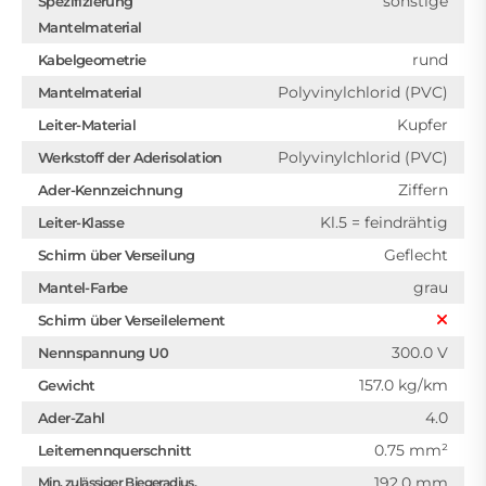
sonstige
Spezifizierung
Mantelmaterial
rund
Kabelgeometrie
Polyvinylchlorid (PVC)
Mantelmaterial
Kupfer
Leiter-Material
Polyvinylchlorid (PVC)
Werkstoff der Aderisolation
Ziffern
Ader-Kennzeichnung
Kl.5 = feindrähtig
Leiter-Klasse
Geflecht
Schirm über Verseilung
grau
Mantel-Farbe
Schirm über Verseilelement
300.0 V
Nennspannung U0
157.0 kg/km
Gewicht
4.0
Ader-Zahl
0.75 mm²
Leiternennquerschnitt
192.0 mm
Min. zulässiger Biegeradius,