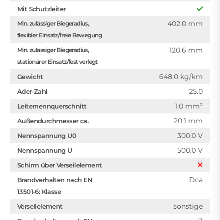
Mit Schutzleiter
402.0 mm
Min. zulässiger Biegeradius,
flexibler Einsatz/freie Bewegung
120.6 mm
Min. zulässiger Biegeradius,
stationärer Einsatz/fest verlegt
648.0 kg/km
Gewicht
25.0
Ader-Zahl
1.0 mm²
Leiternennquerschnitt
20.1 mm
Außendurchmesser ca.
300.0 V
Nennspannung U0
500.0 V
Nennspannung U
Schirm über Verseilelement
Dca
Brandverhalten nach EN
13501-6: Klasse
sonstige
Verseilelement