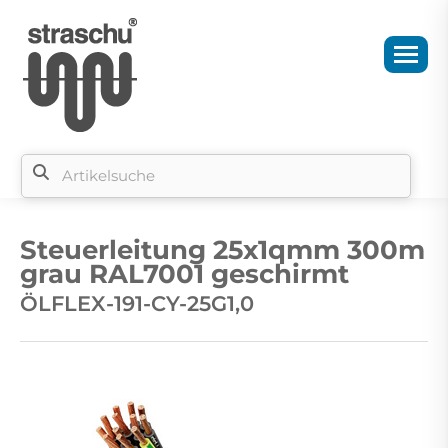
Si
b
Steuerleitung 25x1qmm 300m
si
grau RAL7001 geschirmt
ÖLFLEX-191-CY-25G1,0