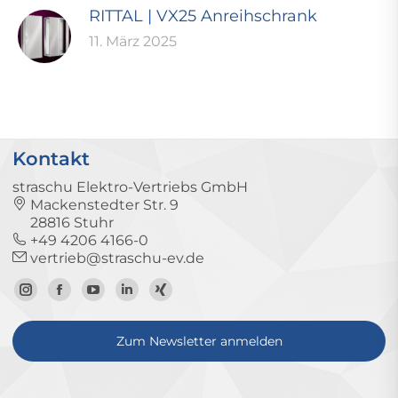
RITTAL | VX25 Anreihschrank
11. März 2025
Kontakt
straschu Elektro-Vertriebs GmbH
Mackenstedter Str. 9
28816 Stuhr
+49 4206 4166-0
vertrieb@straschu-ev.de
Zum
Zur
Zum
Zum
Zum
Instagram-
Facebook-
YouTube-
LinkedIn-
Xing-
Zum Newsletter anmelden
Profil
Seite
Kanal
Profil
Profil