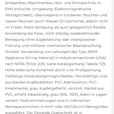
Anlagenbau Maschinenbau Heiz- und Klimatechnik, In
EMV kritischer Umgebung (Elektromagnetische
Verträglichkeit), Überwiegend in trockenen, feuchten und
nassen Räumen (auch Wasser-Öl-Gemische), jedoch nicht
im Freien, Feste Verlegung als auch gelegentlich flexible
Anwendung bei freier, nicht ständig wiederkehrender
Bewegung ohne Zugbelastung oder zwangsweiser
Führung und mittlerer mechanischer Beanspruchung,
Hinweis: Verwendung von Leitungen des Typs AWM
(Appliance Wiring Material) in Industriemaschinen (USA)
nach NFPA 79 Ed. 2015: siehe Kataloganhang Tabelle T29,
Hohe elektrische Sicherheit durch 4 kV Prüfspannung,
Vielfältige Anwendungsmöglichkeiten, Feindrähtige Litze
aus blanken Kupferdrähten, PVC Aderisolation, PVC-
Innenmantel, grau, Kupfergeflecht, verzinnt, Mantel aus
PVC, erhöht ölbeständig, grau (RAL 7001), Adern in Lagen
verseilt, Multinormleitungen sind in metrischen
Nennquerschnitten in mm² oder AWG/kcmil-Nenngrößen
ausgeführt. Der führende Querschnitt ist in