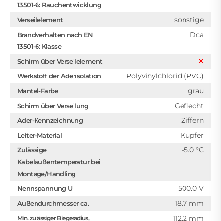
13501-6: Rauchentwicklung
sonstige
Verseilelement
Dca
Brandverhalten nach EN
13501-6: Klasse
Schirm über Verseilelement
Polyvinylchlorid (PVC)
Werkstoff der Aderisolation
grau
Mantel-Farbe
Geflecht
Schirm über Verseilung
Ziffern
Ader-Kennzeichnung
Kupfer
Leiter-Material
-5.0 °C
Zulässige
Kabelaußentemperatur bei
Montage/Handling
500.0 V
Nennspannung U
18.7 mm
Außendurchmesser ca.
112.2 mm
Min. zulässiger Biegeradius,