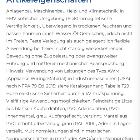
Anlagenbau Maschinenbau Heiz- und Klimatechnik, In
EMV kritischer Umgebung (Elektromagnetische
Verträglichkeit), Überwiegend in trockenen, feuchten und
nassen Räumen (auch Wasser-Öl-Gemische), jedoch nicht
im Freien, Feste Verlegung als auch gelegentlich flexible
Anwendung bei freier, nicht ständig wiederkehrender
Bewegung ohne Zugbelastung oder zwangsweiser
Führung und mittlerer mechanischer Beanspruchung,
Hinweis: Verwendung von Leitungen des Typs AWM
(Appliance Wiring Material) in Industriemaschinen (USA)
nach NFPA 79 Ed. 2015: siehe Kataloganhang Tabelle T29,
Hohe elektrische Sicherheit durch 4 kV Prüfspannung,
Vielfältige Anwendungsmöglichkeiten, Feindrähtige Litze
aus blanken Kupferdrähten, PVC Aderisolation, PVC-
Innenmantel, grau, Kupfergeflecht, verzinnt, Mantel aus
PVC, erhöht ölbeständig, grau (RAL 7001), Adern in Lagen
verseilt, Multinormleitungen sind in metrischen
Nennquerschnitten in mm² oder AWG/kcmil-Nenngrößen