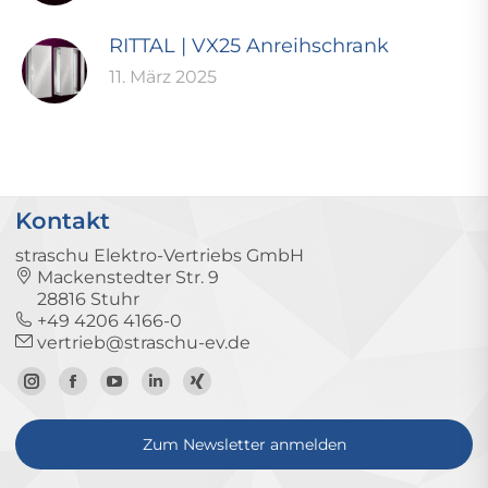
RITTAL | VX25 Anreihschrank
11. März 2025
Kontakt
straschu Elektro-Vertriebs GmbH
Mackenstedter Str. 9
28816 Stuhr
+49 4206 4166-0
vertrieb@straschu-ev.de
Zum
Zur
Zum
Zum
Zum
Instagram-
Facebook-
YouTube-
LinkedIn-
Xing-
Zum Newsletter anmelden
Profil
Seite
Kanal
Profil
Profil