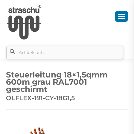
Si
b
Steuerleitung 18×1,5qmm
si
600m grau RAL7001
geschirmt
ÖLFLEX-191-CY-18G1,5