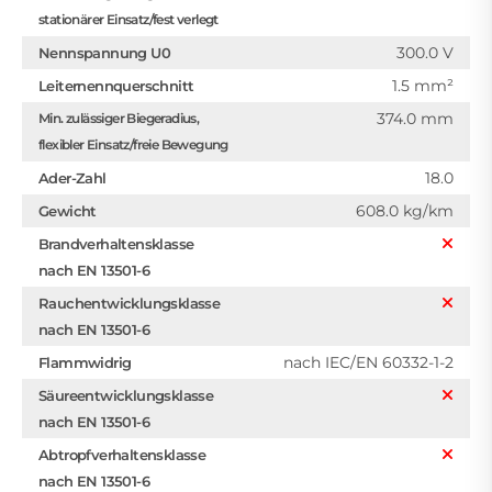
stationärer Einsatz/fest verlegt
300.0 V
Nennspannung U0
1.5 mm²
Leiternennquerschnitt
374.0 mm
Min. zulässiger Biegeradius,
flexibler Einsatz/freie Bewegung
18.0
Ader-Zahl
608.0 kg/km
Gewicht
Brandverhaltensklasse
nach EN 13501-6
Rauchentwicklungsklasse
nach EN 13501-6
nach IEC/EN 60332-1-2
Flammwidrig
Säureentwicklungsklasse
nach EN 13501-6
Abtropfverhaltensklasse
nach EN 13501-6