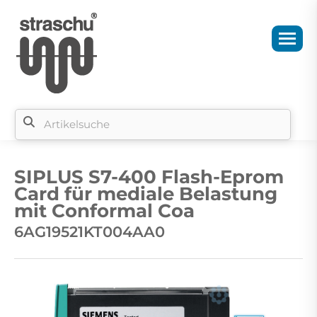
Si
b
SIPLUS S7-400 Flash-Eprom
si
Card für mediale Belastung
mit Conformal Coa
6AG19521KT004AA0