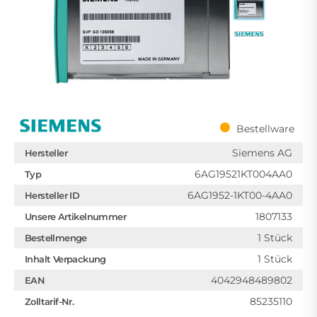
Bestellware
Siemens AG
Hersteller
6AG19521KT004AA0
Typ
6AG1952-1KT00-4AA0
Hersteller ID
1807133
Unsere Artikelnummer
1 Stück
Bestellmenge
1 Stück
Inhalt Verpackung
4042948489802
EAN
85235110
Zolltarif-Nr.