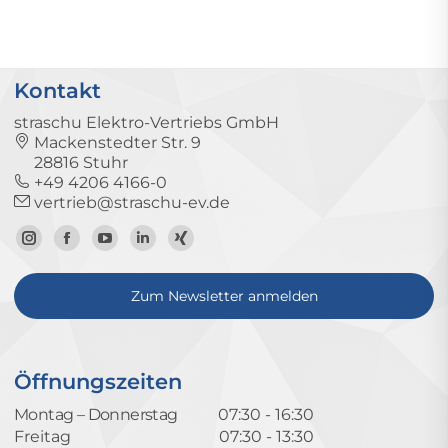
Kontakt
straschu Elektro-Vertriebs GmbH
Mackenstedter Str. 9
28816 Stuhr
+49 4206 4166-0
vertrieb@straschu-ev.de
Zum
Zur
Zum
Zum
Zum
Instagram-
Facebook-
YouTube-
LinkedIn-
Xing-
Zum Newsletter anmelden
Profil
Seite
Kanal
Profil
Profil
Öffnungszeiten
Montag – Donnerstag
07:30 - 16:30
Freitag
07:30 - 13:30