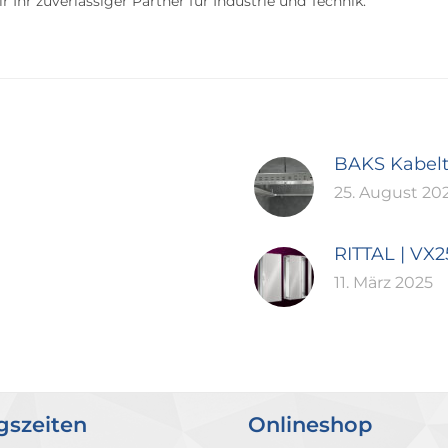
 Ihr zuverlässiger Partner für Industrie und Technik.
BAKS Kabel
25. August 20
RITTAL | VX
11. März 2025
gszeiten
Onlineshop