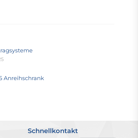
tragsysteme
25
25 Anreihschrank
Schnellkontakt