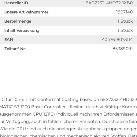
6AG2232-4HD32-1XB0
Hersteller ID
1807140
Unsere Artikelnummer
1 Stück
Bestellmenge
1 Stück
Inhalt Verpackung
4047618073114
EAN
85389091
Zolltarif-Nr.
 70°C für 10 min mit Conformal Coating based on 6ES7232-4HD32-0
IMATIC S7-1200 Basic Controller - flexibel durch vielfältige Ko
(ausgenommen CPU 1211C) individuell nach Ihren Erfordernissen 
 Verfügung, auch in fehlersicheren Varianten. Durch diese fei
n. Wie die CPU sind auch die analogen Ausgabebaugruppen ge
 biologischen, chemischen und mechanisch aktiven Stoffen, Bet