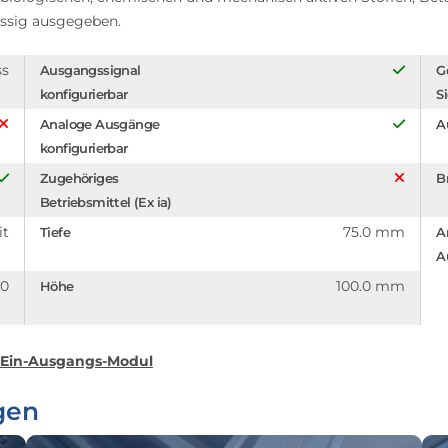
ässig ausgegeben.
ss
Ausgangssignal
G
konfigurierbar
S
Analoge Ausgänge
A
konfigurierbar
Zugehöriges
B
Betriebsmittel (Ex ia)
it
75.0 mm
Tiefe
A
A
.0
100.0 mm
Höhe
 Ein-Ausgangs-Modul
gen