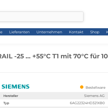
ce
Lieferanten
Unternehmen
Kontakt
Shop
K
ce
Lieferanten
Unternehmen
Kontakt
Shop
K
AIL -25 … +55°C T1 mit 70°C für 1
Bestellware
Siemens AG
Hersteller
6AG22324HD321XB0
Typ