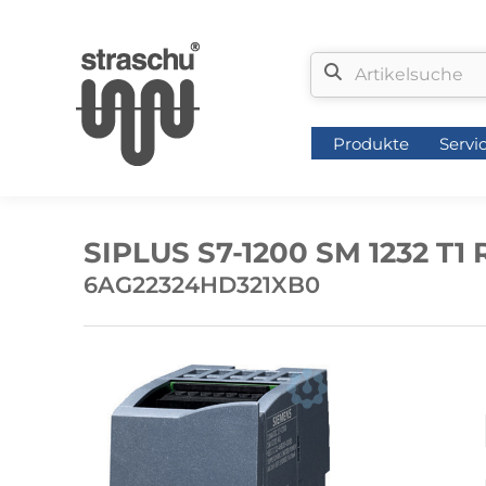
Produkte
Servi
Produkte
Servi
SIPLUS S7-1200 SM 1232 T1 R
6AG22324HD321XB0