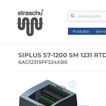
Produkte
Servi
Produkte
Servi
SIPLUS S7-1200 SM 1231 RT
6AG12315PF324XB0