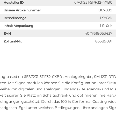
6AG1231-5PF32-4XB0
Hersteller ID
1807099
Unsere Artikelnummer
1 Stück
Bestellmenge
1 Stück
Inhalt Verpackung
4047618053437
EAN
85389091
Zolltarif-Nr.
ng based on 6ES7231-5PF32-0XB0 . Analogeingabe, SM 1231 RTD,
iten. Mit Signalmodulen können Sie die Konfiguration Ihrer SIM
e Reihe von digitalen und analogen Eingangs-, Ausgangs- und Mi
keit sparen Sie Platz im Schaltschrank und optimieren Ihre Har
gungen geschützt. Durch das 100 % Conformal Coating widers
hadgasen. Egal unter welchen Bedingungen - Ihre analogen Signa