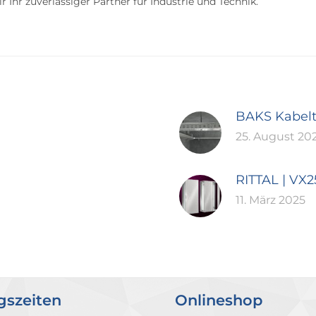
 Ihr zuverlässiger Partner für Industrie und Technik.
BAKS Kabel
25. August 20
RITTAL | VX
11. März 2025
gszeiten
Onlineshop