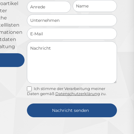
Schnellkontakt
oartikel
ter
che
lllisten
ormationen
ktdaten
altung
Ich stimme der Verarbeitung meiner
Daten gemäß
Datenschutzerklärung
zu.
Nachricht senden
Alternative: