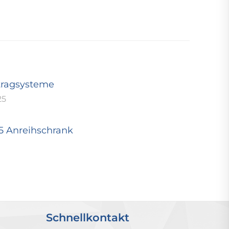
tragsysteme
25
25 Anreihschrank
Schnellkontakt