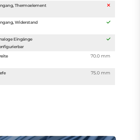
ingang, Thermoelement
ingang, Widerstand
naloge Eingänge
onfigurierbar
70.0 mm
reite
75.0 mm
iefe