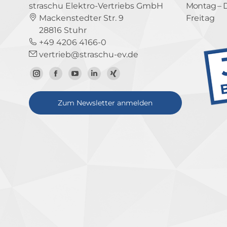
straschu Elektro-Vertriebs GmbH
Montag – 
Mackenstedter Str. 9
Freitag
28816 Stuhr
+49 4206 4166-0
vertrieb@straschu-ev.de
Zum
Zur
Zum
Zum
Zum
Instagram-
Facebook-
YouTube-
LinkedIn-
Xing-
Zum Newsletter anmelden
Profil
Seite
Kanal
Profil
Profil