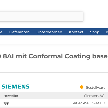
ce
Lieferanten
Unternehmen
Kontakt
Shop
K
ce
Lieferanten
Unternehmen
Kontakt
Shop
K
D 8AI mit Conformal Coating bas
Bestellware
Siemens AG
Hersteller
6AG12315PF324XB0
Typ