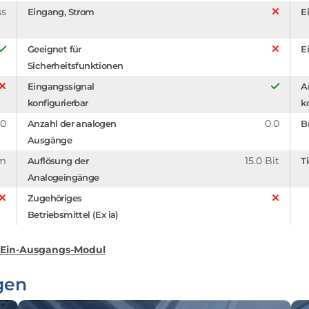
ss
Eingang, Strom
E
Geeignet für
E
Sicherheitsfunktionen
Eingangssignal
A
konfigurierbar
k
.0
0.0
Anzahl der analogen
B
Ausgänge
mm
15.0 Bit
Auflösung der
T
Analogeingänge
Zugehöriges
Betriebsmittel (Ex ia)
 Ein-Ausgangs-Modul
gen