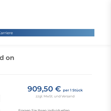
arriere
arriere
Sie
befinde
ed on
sich hier
909,50 €
per 1 Stück
zzgl. MwSt. und Versand
Fragen Sie Ihren individuellen