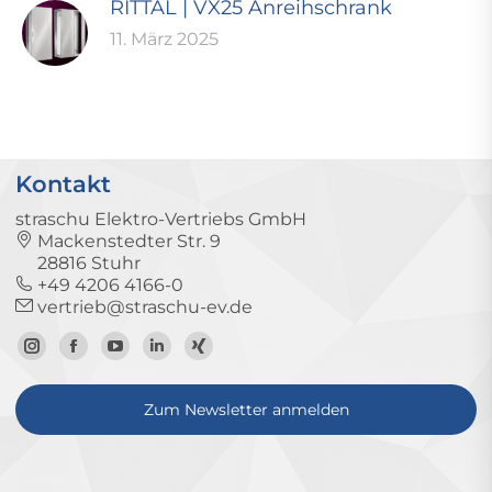
RITTAL | VX25 Anreihschrank
11. März 2025
Kontakt
straschu Elektro-Vertriebs GmbH
Mackenstedter Str. 9
28816 Stuhr
+49 4206 4166-0
vertrieb@straschu-ev.de
Zum
Zur
Zum
Zum
Zum
Instagram-
Facebook-
YouTube-
LinkedIn-
Xing-
Zum Newsletter anmelden
Profil
Seite
Kanal
Profil
Profil