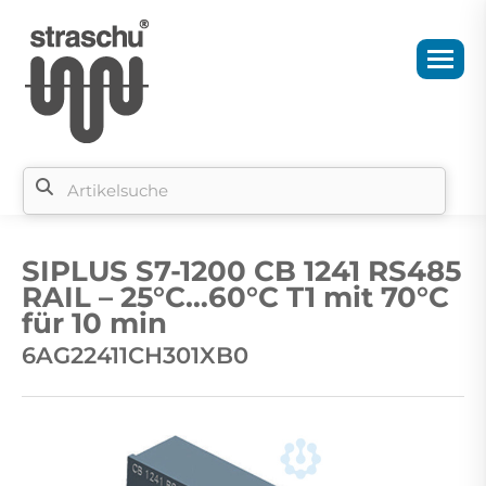
Si
b
SIPLUS S7-1200 CB 1241 RS485
si
RAIL – 25°C…60°C T1 mit 70°C
für 10 min
6AG22411CH301XB0