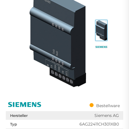
Bestellware
Siemens AG
Hersteller
6AG22411CH301XB0
Typ