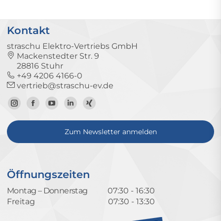
Kontakt
straschu Elektro-Vertriebs GmbH
Mackenstedter Str. 9
28816 Stuhr
+49 4206 4166-0
vertrieb@straschu-ev.de
Zum
Zur
Zum
Zum
Zum
Instagram-
Facebook-
YouTube-
LinkedIn-
Xing-
Zum Newsletter anmelden
Profil
Seite
Kanal
Profil
Profil
Öffnungszeiten
Montag – Donnerstag
07:30 - 16:30
Freitag
07:30 - 13:30