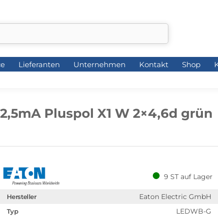
ce
Lieferanten
Unternehmen
Kontakt
Shop
K
ce
Lieferanten
Unternehmen
Kontakt
Shop
K
12,5mA Pluspol X1 W 2×4,6d grün
9 ST auf Lager
Eaton Electric GmbH
Hersteller
LEDWB-G
Typ