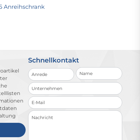
25 Anreihschrank
Schnellkontakt
Schnellkontakt
oartikel
ter
che
lllisten
ormationen
ktdaten
altung