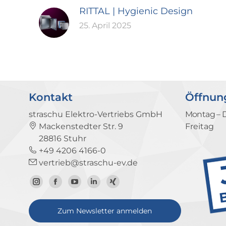
RITTAL | Hygienic Design
25. April 2025
Kontakt
Öffnun
straschu Elektro-Vertriebs GmbH
Montag – 
Mackenstedter Str. 9
Freitag
28816 Stuhr
+49 4206 4166-0
vertrieb@straschu-ev.de
Zum
Zur
Zum
Zum
Zum
Instagram-
Facebook-
YouTube-
LinkedIn-
Xing-
Zum Newsletter anmelden
Profil
Seite
Kanal
Profil
Profil