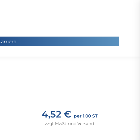
arriere
arriere
Sie
befinde
sich hier
4,52 €
per 1,00 ST
zzgl. MwSt. und Versand