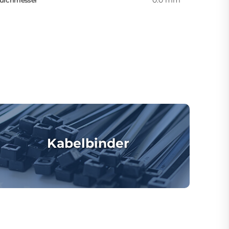
0.0 mm
urchmesser
Kabelbinder