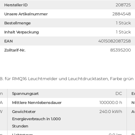
208725
Hersteller ID
2884548
Unsere Artikelnummer
1 Stück
Bestellmenge
1 Stück
Inhalt Verpackung
4015082087258
EAN
85395200
Zolltarif-Nr.
.B. für RMQ16 Leuchtmelder und Leuchtdrucktasten, Farbe grün
ün
DC
Spannungsart
E
mA
100000.0 h
Mittlere Nennlebensdauer
N
 W
240.0 kWh
Gewichteter
A
Energieverbrauch in 1.000
Stunden