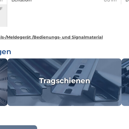
m
0.0 lm
Lichtstrom
D
F
hls-/Meldegerät /Bedienungs- und Signalmaterial
gen
Tragschienen