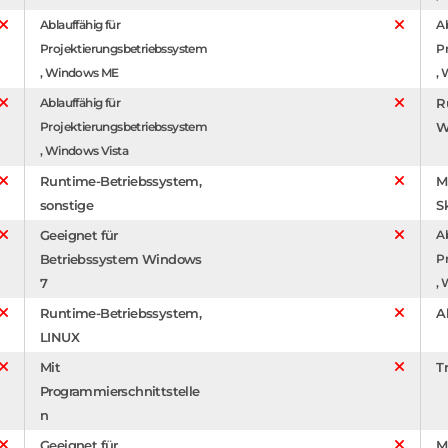
Ablauffähig für
Ab
Projektierungsbetriebssystem
P
, Windows ME
,
Ablauffähig für
R
Projektierungsbetriebssystem
W
, Windows Vista
Runtime-Betriebssystem,
M
sonstige
S
Geeignet für
Ab
Betriebssystem Windows
P
7
,
Runtime-Betriebssystem,
A
LINUX
Mit
T
Programmierschnittstelle
n
Geeignet für
M