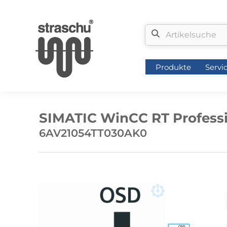
Produkte
Servi
Produkte
Servi
SIMATIC WinCC RT Professi
6AV21054TT030AK0