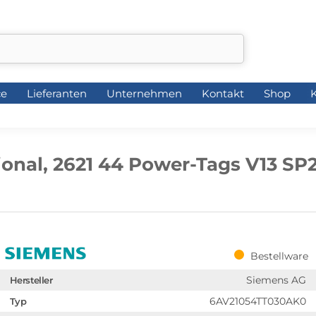
ce
Lieferanten
Unternehmen
Kontakt
Shop
K
ce
Lieferanten
Unternehmen
Kontakt
Shop
K
onal, 2621 44 Power-Tags V13 SP
Bestellware
Siemens AG
Hersteller
6AV21054TT030AK0
Typ