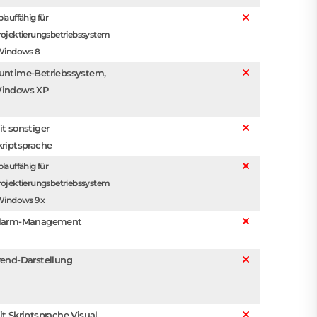
lauffähig für
rojektierungsbetriebssystem
 Windows 8
untime-Betriebssystem,
indows XP
it sonstiger
kriptsprache
lauffähig für
rojektierungsbetriebssystem
 Windows 9x
larm-Management
rend-Darstellung
it Skriptsprache Visual