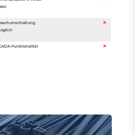
asic
prachumschaltung
öglich
CADA-Funktionalität