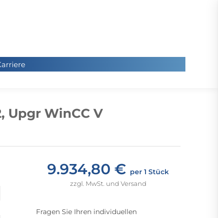
arriere
arriere
Sie
befinde
2, Upgr WinCC V
sich hier
9.934,80 €
per 1 Stück
zzgl. MwSt. und Versand
Fragen Sie Ihren individuellen