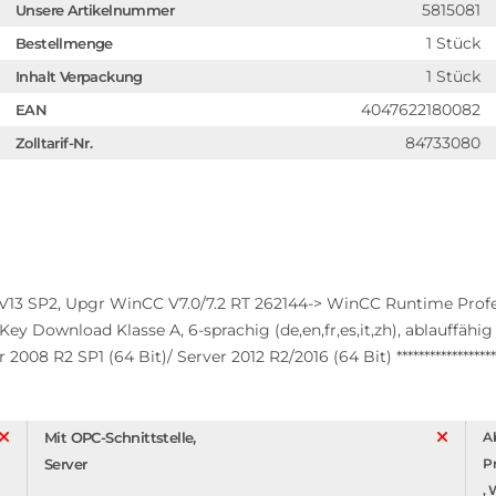
5815081
Unsere Artikelnummer
1 Stück
Bestellmenge
1 Stück
Inhalt Verpackung
4047622180082
EAN
84733080
Zolltarif-Nr.
V13 SP2, Upgr WinCC V7.0/7.2 RT 262144-> WinCC Runtime Profe
Key Download Klasse A, 6-sprachig (de,en,fr,es,it,zh), ablauffähi
2008 R2 SP1 (64 Bit)/ Server 2012 R2/2016 (64 Bit) ******************
Mit OPC-Schnittstelle,
Ab
Server
P
,