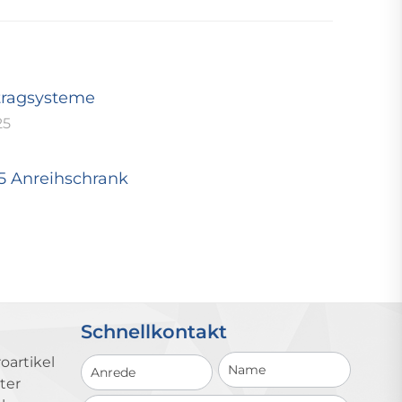
tragsysteme
25
25 Anreihschrank
Schnellkontakt
Schnellkontakt
oartikel
ter