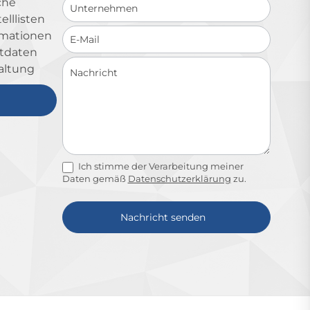
che
lllisten
ormationen
ktdaten
altung
Ich stimme der Verarbeitung meiner
Daten gemäß
Datenschutzerklärung
zu.
Nachricht senden
Alternative: