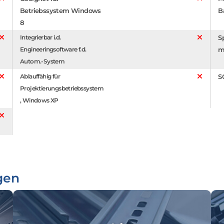
Betriebssystem Windows
B
8
Integrierbar i.d.
S
Engineeringsoftware f.d.
m
Autom.-System
Ablauffähig für
S
Projektierungsbetriebssystem
, Windows XP
gen