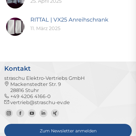
25. April 2025
RITTAL | VX25 Anreihschrank
11. März 2025
Kontakt
straschu Elektro-Vertriebs GmbH
Mackenstedter Str. 9
28816 Stuhr
+49 4206 4166-0
vertrieb@straschu-ev.de
Zum
Zur
Zum
Zum
Zum
Instagram-
Facebook-
YouTube-
LinkedIn-
Xing-
Zum Newsletter anmelden
Profil
Seite
Kanal
Profil
Profil