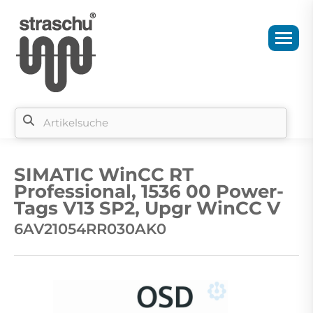
Si
b
SIMATIC WinCC RT
si
Professional, 1536 00 Power-
Tags V13 SP2, Upgr WinCC V
6AV21054RR030AK0