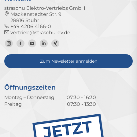
straschu Elektro-Vertriebs GmbH
Mackenstedter Str. 9
28816 Stuhr
+49 4206 4166-0
vertrieb@straschu-ev.de
Zum
Zur
Zum
Zum
Zum
Instagram-
Facebook-
YouTube-
LinkedIn-
Xing-
Zum Newsletter anmelden
Profil
Seite
Kanal
Profil
Profil
Öffnungszeiten
Montag – Donnerstag
07:30 - 16:30
Freitag
07:30 - 13:30