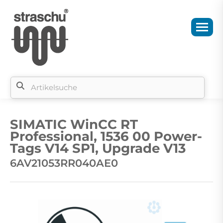
Si
b
SIMATIC WinCC RT
si
Professional, 1536 00 Power-
Tags V14 SP1, Upgrade V13
6AV21053RR040AE0