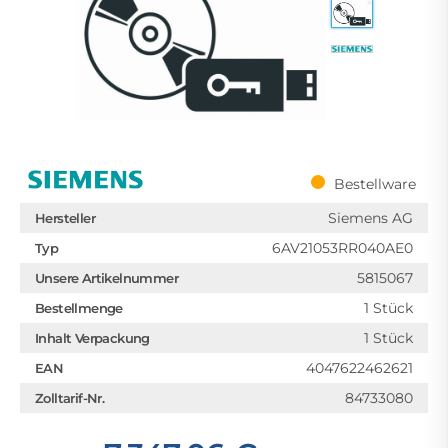
Bestellware
Siemens AG
Hersteller
6AV21053RR040AE0
Typ
5815067
Unsere Artikelnummer
1 Stück
Bestellmenge
1 Stück
Inhalt Verpackung
4047622462621
EAN
84733080
Zolltarif-Nr.