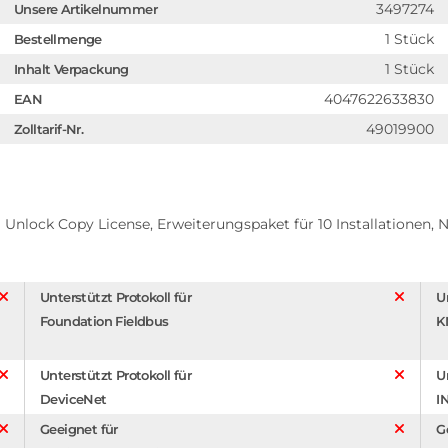
3497274
Unsere Artikelnummer
1 Stück
Bestellmenge
1 Stück
Inhalt Verpackung
4047622633830
EAN
49019900
Zolltarif-Nr.
nlock Copy License, Erweiterungspaket für 10 Installationen, 
Unterstützt Protokoll für
U
Foundation Fieldbus
K
Unterstützt Protokoll für
U
DeviceNet
I
Geeignet für
G