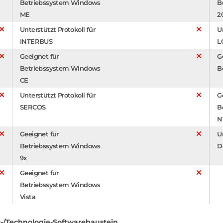
Betriebssystem Windows
B
ME
2
Unterstützt Protokoll für
U
INTERBUS
L
Geeignet für
G
Betriebssystem Windows
B
CE
Unterstützt Protokoll für
G
SERCOS
B
N
Geeignet für
U
Betriebssystem Windows
D
9x
Geeignet für
Betriebssystem Windows
Vista
-/Technologie-Softwarebaustein