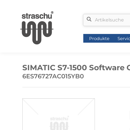
Produkte
Servi
Produkte
Servi
SIMATIC S7-1500 Software 
6ES76727AC015YB0