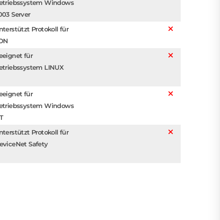
etriebssystem Windows
003 Server
nterstützt Protokoll für
ON
eeignet für
etriebssystem LINUX
eeignet für
etriebssystem Windows
T
nterstützt Protokoll für
eviceNet Safety