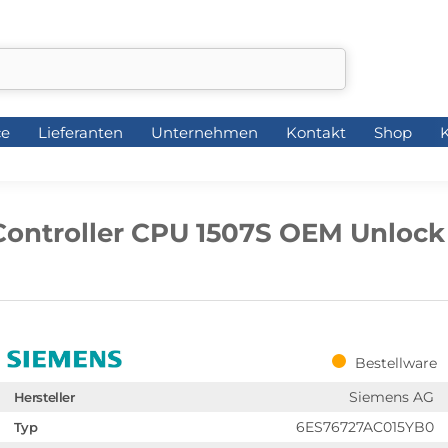
ce
Lieferanten
Unternehmen
Kontakt
Shop
K
ce
Lieferanten
Unternehmen
Kontakt
Shop
K
Controller CPU 1507S OEM Unlock
Bestellware
Siemens AG
Hersteller
6ES76727AC015YB0
Typ