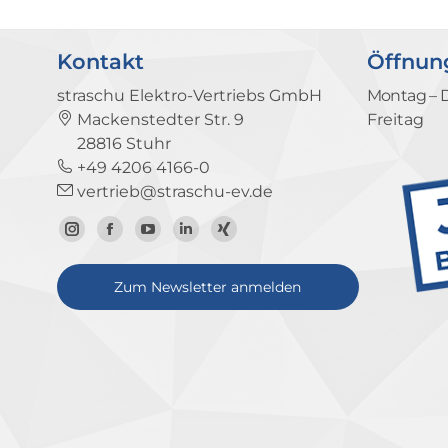
Kontakt
Öffnun
straschu Elektro-Vertriebs GmbH
Montag – 
Mackenstedter Str. 9
Freitag
28816 Stuhr
+49 4206 4166-0
vertrieb@straschu-ev.de
Zum
Zur
Zum
Zum
Zum
Instagram-
Facebook-
YouTube-
LinkedIn-
Xing-
Zum Newsletter anmelden
Profil
Seite
Kanal
Profil
Profil