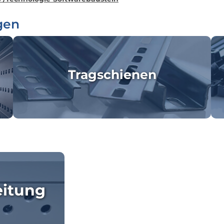
gen
Tragschienen
eitung