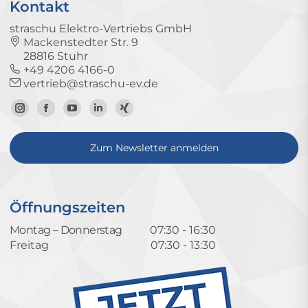
Kontakt
straschu Elektro-Vertriebs GmbH
Mackenstedter Str. 9
28816 Stuhr
+49 4206 4166-0
vertrieb@straschu-ev.de
Zum
Zur
Zum
Zum
Zum
Instagram-
Facebook-
YouTube-
LinkedIn-
Xing-
Zum Newsletter anmelden
Profil
Seite
Kanal
Profil
Profil
Öffnungszeiten
Montag – Donnerstag
07:30 - 16:30
Freitag
07:30 - 13:30