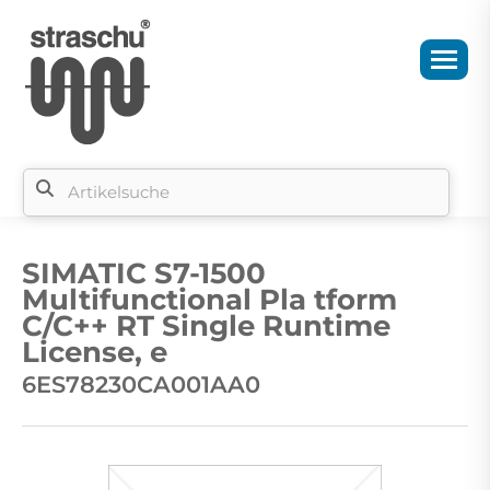
Si
b
SIMATIC S7-1500
si
Multifunctional Pla tform
C/C++ RT Single Runtime
License, e
6ES78230CA001AA0